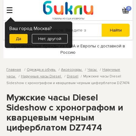
0
Ваш город Москва?
Нет, другой
Оригинальные бренды из США и Европы с доставкой в
Россию
Главная
Одежда и обувь
Аксессуары
Часы
Наручные
часы
Наручные часы Diesel
Diesel
Мужские часы Diesel
Sideshow с хронографом и кварцевым черным циферблатом DZ7474
Мужские часы Diesel
Sideshow с хронографом и
кварцевым черным
циферблатом DZ7474