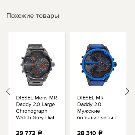
Похожие товары
DIESEL Mens MR
DIESEL MR
Daddy 2.0 Large
Daddy 2.0
Chronograph
Мужские
Watch Grey Dial
большие часы с
Gunmetal Steel
хронографом
Band
Синий Черный
29 772
28 310
a
a