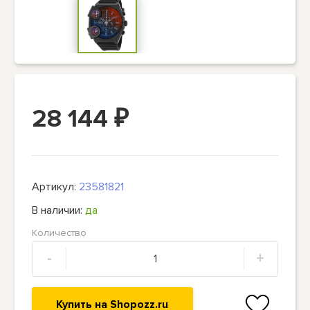
28 144
₽
Артикул:
23581821
В наличии:
да
Количество
-
+
Купить на Shopozz.ru