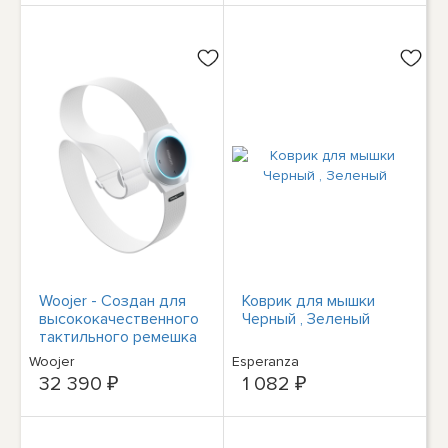
Cushion - USB-A for
both sound and mic use
- cable 1.5m - Three
Year Warranty -
Headset - Head-band -
Office/Call
Woojer - Создан для
Коврик для мышки
высококачественного
Черный , Зеленый
тактильного ремешка
Meta Body Strap 3 -
Woojer
Esperanza
для виртуальной
32 390 ₽
1 082 ₽
реальности, игр,
музыки...