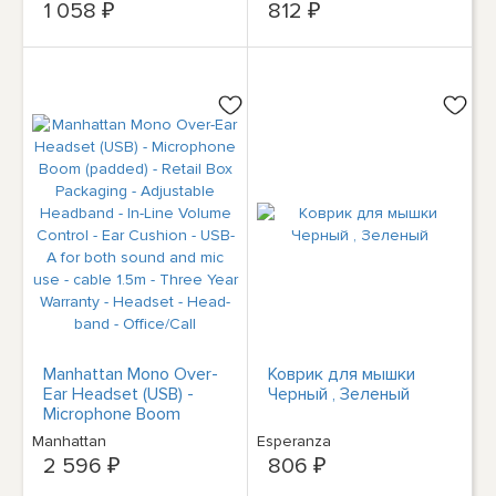
1 058 ₽
812 ₽
Manhattan Mono Over-
Коврик для мышки
Ear Headset (USB) -
Черный , Зеленый
Microphone Boom
(padded) - Retail Box
Manhattan
Esperanza
Packaging - Adjustable
2 596 ₽
806 ₽
Headband - In-Line
Volume Control - Ear