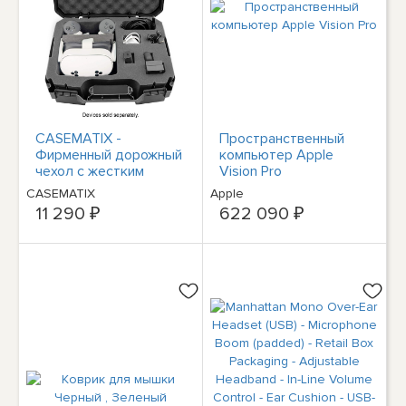
CASEMATIX -
Пространственный
Фирменный дорожный
компьютер Apple
чехол с жестким
Vision Pro
корпусом для Meta
CASEMATIX
Apple
Quest 3S, 3 и 2 VR-
11 290 ₽
622 090 ₽
головок...