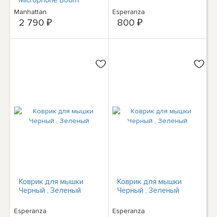
(padded) - Retail Box
Manhattan
Esperanza
Packaging - Adjustable
2 790 ₽
800 ₽
Headband - In-Line
Volume Control - Ear
Cushion - USB-A for
both sound and mic use
- cable 1.5m - Three
Year Warranty -
Headset - Head-band -
Office/Call
Коврик для мышки
Коврик для мышки
Черный , Зеленый
Черный , Зеленый
Esperanza
Esperanza