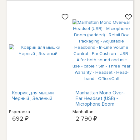
Коврик для мышки
Manhattan Mono Over-
Черный , Зеленый
Ear Headset (USB) -
Microphone Boom
(padded) - Retail Box
Esperanza
Manhattan
Packaging - Adjustable
692 ₽
2 790 ₽
Headband - In-Line
Volume Control - Ear
Cushion - USB-A for
both sound and mic use