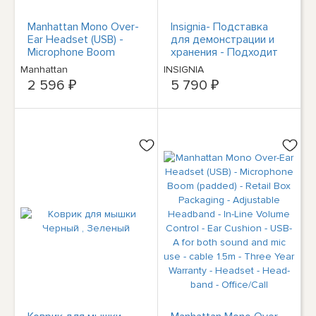
Manhattan Mono Over-
Insignia- Подставка
Ear Headset (USB) -
для демонстрации и
Microphone Boom
хранения - Подходит
(padded) - Retail Box
для Meta Quest 2/3/3S
Manhattan
INSIGNIA
Packaging - Adjustable
- Белый
2 596 ₽
5 790 ₽
Headband - In-Line
Volume Control - Ear
Cushion - USB-A for
both sound and mic use
- cable 1.5m - Three
Year Warranty -
Headset - Head-band -
Office/Call