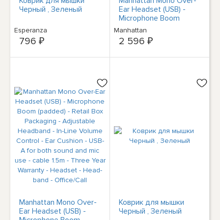
Коврик для мышки
Manhattan Mono Over-
Черный , Зеленый
Ear Headset (USB) -
Microphone Boom
(padded) - Retail Box
Esperanza
Manhattan
Packaging - Adjustable
796 ₽
2 596 ₽
Headband - In-Line
Volume Control - Ear
Cushion - USB-A for
both sound and mic use
- cable 1.5m - Three
Year Warranty -
Headset - Head-band -
Office/Call
Manhattan Mono Over-
Коврик для мышки
Ear Headset (USB) -
Черный , Зеленый
Microphone Boom