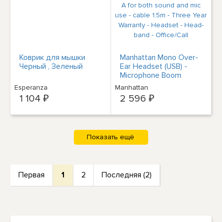
Коврик для мышки
Manhattan Mono Over-
Черный , Зеленый
Ear Headset (USB) -
Microphone Boom
(padded) - Retail Box
Esperanza
Manhattan
Packaging - Adjustable
1 104 ₽
2 596 ₽
Headband - In-Line
Volume Control - Ear
Cushion - USB-A for
both sound and mic use
- cable 1.5m - Three
Year Warranty -
Headset - Head-band -
Office/Call
Первая
1
2
Последняя (2)