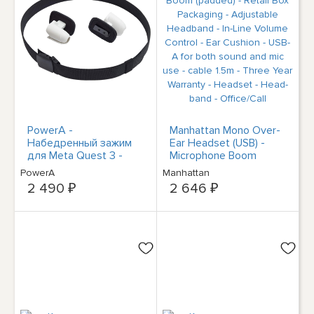
PowerA -
Manhattan Mono Over-
Набедренный зажим
Ear Headset (USB) -
для Meta Quest 3 -
Microphone Boom
Белый
(padded) - Retail Box
PowerA
Manhattan
Packaging - Adjustable
2 490 ₽
2 646 ₽
Headband - In-Line
Volume Control - Ear
Cushion - USB-A for
both sound and mic use
- cable 1.5m - Three
Year Warranty -
Headset - Head-band -
Office/Call