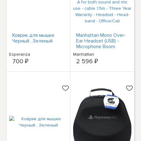
Коврик для мышки
Manhattan Mono Over-
Черный , Зеленый
Ear Headset (USB) -
Microphone Boom
(padded) - Retail Box
Esperanza
Manhattan
Packaging - Adjustable
700 ₽
2 596 ₽
Headband - In-Line
Volume Control - Ear
Cushion - USB-A for
both sound and mic use
- cable 1.5m - Three
Year Warranty -
Headset - Head-band -
Office/Call