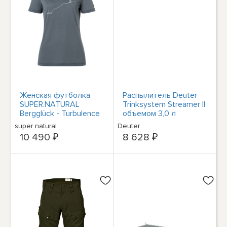
Женская футболка
Распылитель Deuter
SUPER.NATURAL
Trinksystem Streamer II
Bergglück - Turbulence
объемом 3,0 л
с голубым/белым
3960225
super natural
Deuter
камнем
10 490 ₽
8 628 ₽