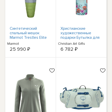
Синтетический
Христианские
спальный мешок
художественные
Marmot Trestles Elite
подарки Бутылка для
Eco длиной 30 см -
воды с вакуумной
Marmot
‎Christian Art Gifts
Застежка-молния
изоляцией с двойными
25 990 ₽
6 782 ₽
слева - листва/
стенками из
стальной оникс
Нержавеющей стали
для