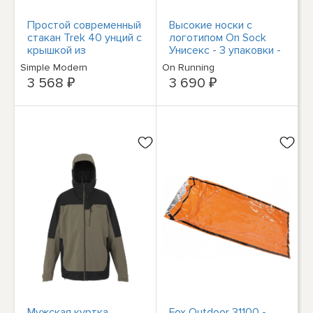
Простой современный
Высокие носки с
стакан Trek 40 унций с
логотипом On Sock
крышкой из
Унисекс - 3 упаковки -
нержавеющей стали с
Стирка | Темно-синий
Simple Modern
On Running
порошковым
3 568 ₽
3 690 ₽
покрытием Sage
Мужская куртка
Fox Outdoor 31100 -