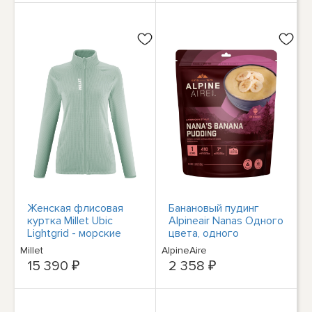
Женская флисовая
Банановый пудинг
куртка Millet Ubic
Alpineair Nanas Одного
Lightgrid - морские
цвета, одного
водоросли
размера
Millet
AlpineAire
15 390 ₽
2 358 ₽