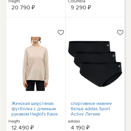
Haglfs
Columbia
20 790 ₽
9 290 ₽
Женская шерстяная
спортивное нижнее
футболка с длинным
белье adidas Sport
рукавом Haglöfs Kaise
Active Легкие
- мелово-бежевый
трусики-бикини в
Haglfs
adidas
5S9
гибкой упаковке для
12 490 ₽
4 190 ₽
женщин - 3 упаковки -