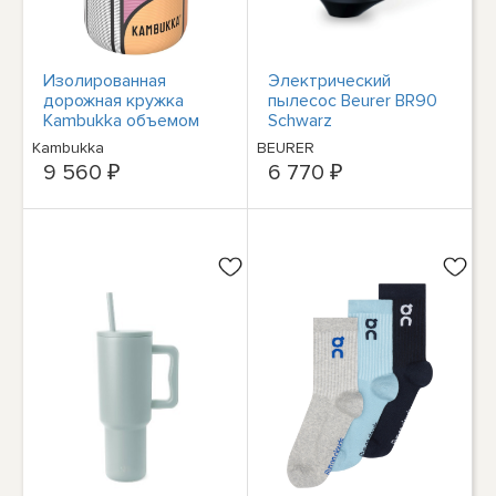
Изолированная
Электрический
дорожная кружка
пылесос Beurer BR90
Kambukka объемом
Schwarz
300 мл - герметичный
Kambukka
BEURER
термос Snapclean
9 560 ₽
6 770 ₽
technolo