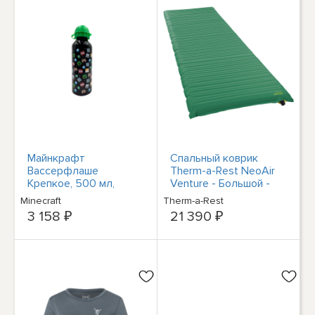
Майнкрафт
Спальный коврик
Вассерфлаше
Therm-a-Rest NeoAir
Крепкое, 500 мл,
Venture - Большой -
Модель для школы и
Сосна
Minecraft
Therm-a-Rest
отдыха
3 158 ₽
21 390 ₽