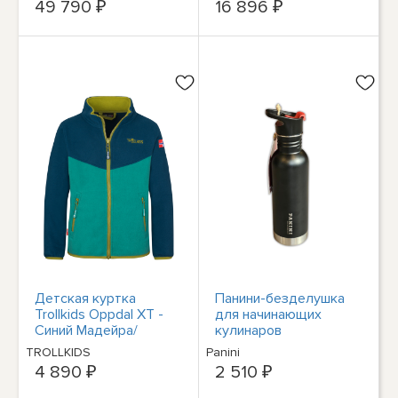
49 790 ₽
16 896 ₽
напряжения 12 В,...
Детская куртка
Панини-безделушка
Trollkids Oppdal XT -
для начинающих
Синий Мадейра/
кулинаров
Морской зеленый/
TROLLKIDS
Panini
Грушево-зеленый
4 890 ₽
2 510 ₽