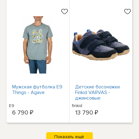
Мужская футболка E9
Детские босоножки
Things - Agave
Finkid VARVAS -
джинсовые
E9
finkid
6 790 ₽
13 790 ₽