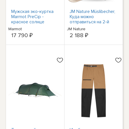
Мужская эко-куртка
JM Nature Müslibecher,
Marmot PreCip -
Куда можно
красное солнце
отправиться на 2-й
день после начала
Marmot
JM Nature
занятий йогой в mit
17 790 ₽
2 188 ₽
Deckel & Löffel