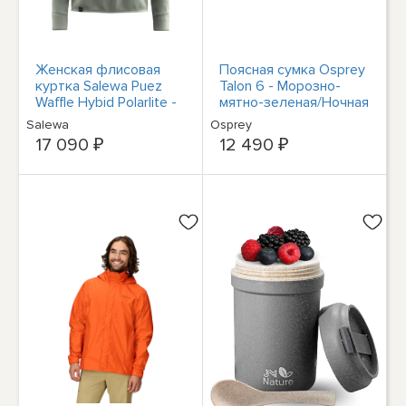
Женская флисовая
Поясная сумка Osprey
куртка Salewa Puez
Talon 6 - Морозно-
Waffle Hybid Polarlite -
мятно-зеленая/Ночная
shadow 5130
смена
Salewa
Osprey
17 090 ₽
12 490 ₽