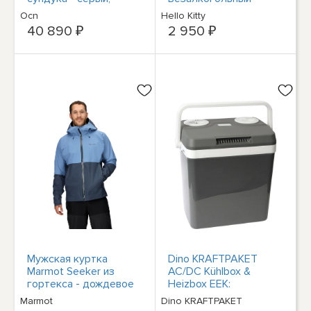
серебристый/зеленый
напиток из
Ocn
Hello Kitty
Стронгхальма и
40 890 ₽
2 950 ₽
пинкема Henkel
Мужская куртка
Dino KRAFTPAKET
Marmot Seeker из
AC/DC Kühlbox &
гортекса - дождевое
Heizbox EEK:
облако/грозовая туча
Термоэлектрический
Marmot
Dino KRAFTPAKET
преобразователь