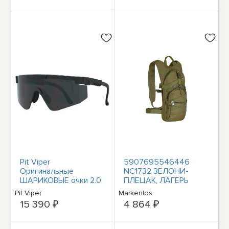
000 черный
Pit Viper
5907695546446
Оригинальные
NC1732 ЗЕЛОНИ-
ШАРИКОВЫЕ очки 2.0
ПЛЕЦАК, ЛАГЕРЬ
- Затемняющие / Z87+
КРАБА НИЛЬСА, NILS
Pit Viper
Markenlos
Smoke
CAMP
15 390 ₽
4 864 ₽