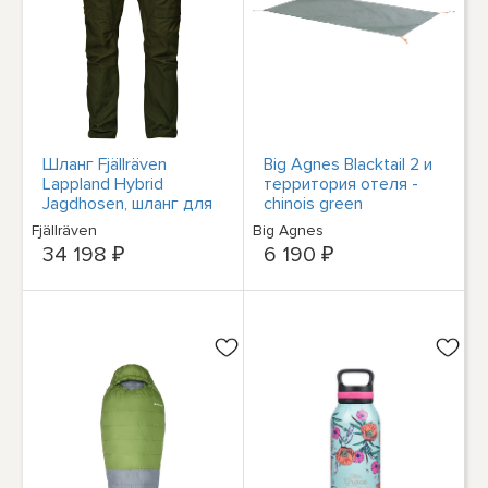
Шланг Fjällräven
Big Agnes Blacktail 2 и
Lappland Hybrid
территория отеля -
Jagdhosen, шланг для
chinois green
наружного
Fjällräven
Big Agnes
использования Herren
34 198 ₽
6 190 ₽