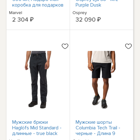
коробка для подарков
Purple Dusk
и сувениров с
Marvel
Osprey
логотипом Alltag
2 304 ₽
32 090 ₽
Мужские брюки
Мужские шорты
Haglöfs Mid Standard -
Columbia Tech Trail -
длинные - true black
черные - Длина 9
2C5
дюймов