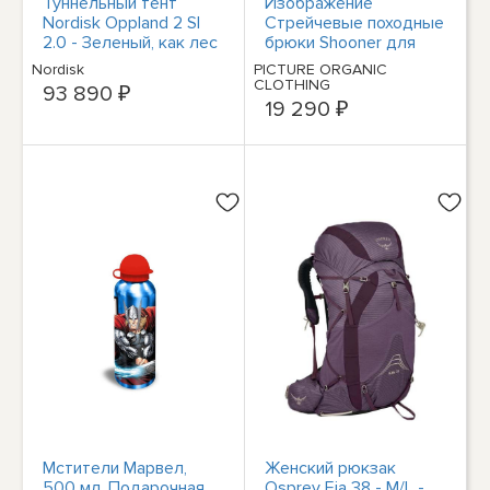
Туннельный тент
Изображение
Nordisk Oppland 2 SI
Стрейчевые походные
2.0 - Зеленый, как лес
брюки Shooner для
мужчин - Partridge
Nordisk
PICTURE ORGANIC
CLOTHING
93 890 ₽
19 290 ₽
Мстители Марвел,
Женский рюкзак
500 мл, Подарочная
Osprey Eja 38 - M/L -