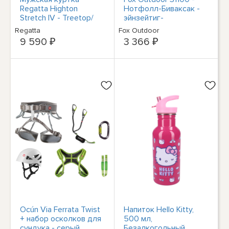
Regatta Highton
Нотфолл-Биваксак -
Stretch IV - Treetop/
эйнзейтиг-
Черный 8A2
алубешиктет -
Regatta
Fox Outdoor
оранжевый
9 590 ₽
3 366 ₽
Ocún Via Ferrata Twist
Напиток Hello Kitty,
+ набор осколков для
500 мл,
сундука - серый,
Безалкогольный