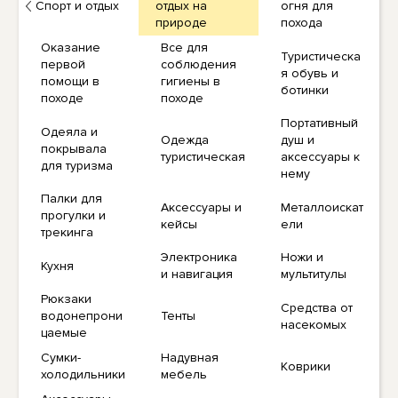
Спорт и отдых
отдых на
огня для
природе
похода
Оказание
Все для
Туристическа
первой
соблюдения
я обувь и
помощи в
гигиены в
ботинки
походе
походе
Портативный
Одеяла и
Одежда
душ и
покрывала
туристическая
аксессуары к
для туризма
нему
Палки для
Аксессуары и
Металлоискат
прогулки и
кейсы
ели
трекинга
Электроника
Ножи и
Кухня
и навигация
мультитулы
Рюкзаки
Средства от
водонепрони
Тенты
насекомых
цаемые
Сумки-
Надувная
Коврики
холодильники
мебель