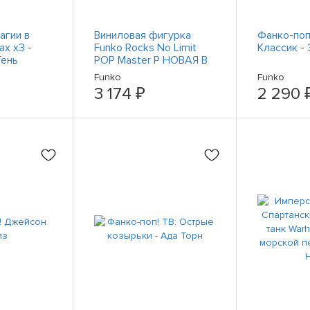
агии в
Виниловая фигурка
Фанко-поп
х x3 -
Funko Rocks No Limit
Классик -
Тень
POP Master P НОВАЯ В
конов #18
НАЛИЧИИ
Funko
Funko
3 174 ₽
2 290 