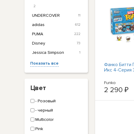
2
UNDERCOVER
11
adidas
612
PUMA
222
Disney
73
Jessica Simpson
1
Показать все
Фанко Битти 
Икс 4-Серия 
Funko
Цвет
2 290 ₽
- Розовый
- черный
Multicolor
Pink