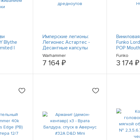
ви
Имперские легионы:
Виниловая
 Blythe
Легионес Астартес -
Funko Lord
mited I
Десантные капсулы
POP Mouth
дредноутов
НОВАЯ
Warhammer
Funko
м новинки
7 164 ₽
3 174 ₽