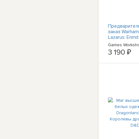
Предварител
заказ Warham
Lazarus: Enmi
(PB) от Гэри 
Games Worksh
12/7
3 190 ₽