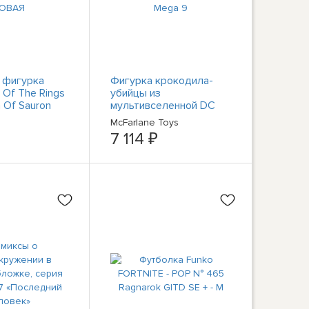
 фигурка
Фигурка крокодила-
 Of The Rings
убийцы из
 Of Sauron
мультивселенной DC
Mega 9
McFarlane Toys
7 114 ₽