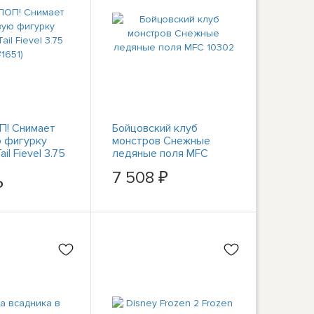
П! Снимает
Бойцовский клуб
 фигурку
монстров Снежные
il Fievel 3.75
ледяные поля MFC
10302
7 508 ₽
₽