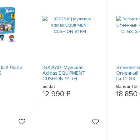
Поп! Люди
[GX2610] Мужская
Элементал
3
Adidas EQUIPMENT
Огненный 
CUSHION 91 RH
Ги-О! GX,
S.H.Monste
adidas
Bandai Tama
12 990 ₽
18 850