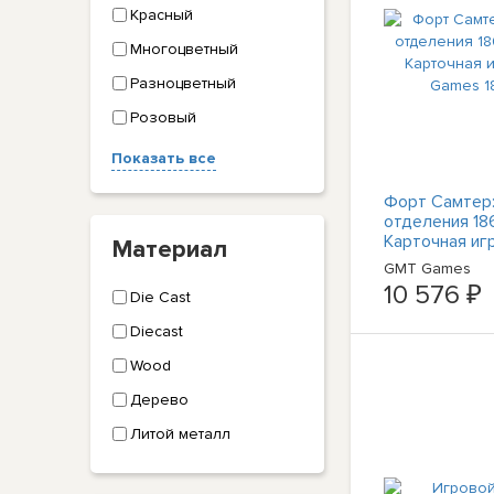
Красный
Многоцветный
Разноцветный
Розовый
Показать все
Форт Самтер:
отделения 186
Карточная иг
Материал
Games 1808 г.
GMT Games
10 576 ₽
Die Cast
Diecast
Wood
Дерево
Литой металл