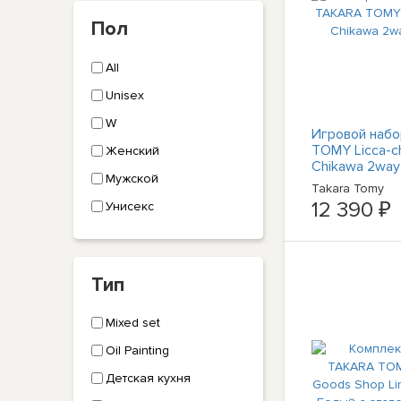
Пол
All
Unisex
W
Игровой наб
TOMY Licca-c
Женский
Chikawa 2wa
Мужской
Takara Tomy
12 390 ₽
Унисекс
Тип
Mixed set
Oil Painting
Детская кухня