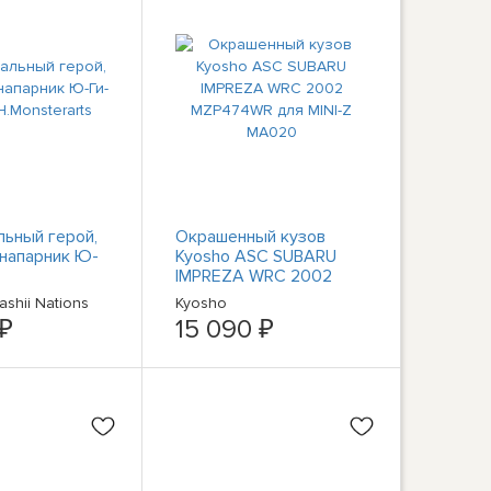
ьный герой,
Окрашенный кузов
напарник Ю-
Kyosho ASC SUBARU
IMPREZA WRC 2002
rarts
MZP474WR для MINI-Z
shii Nations
Kyosho
MA020
 ₽
15 090 ₽