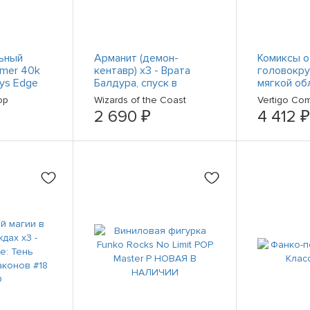
ьный
Арманит (демон-
Комиксы о
mer 40k
кентавр) x3 - Врата
головокру
tys Edge
Балдура, спуск в
мягкой об
Клостера
Авернус #32A D&D Mini
№ 2,3,5,6
op
Wizards of the Coast
Vertigo Com
человек»
2 690 ₽
4 412 ₽