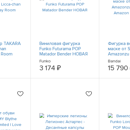
ор TAKARA
Виниловая фигурка
Фигурка в
han
Funko Futurama POP
маске от S
y Room
Matador Bender НОВАЯ
Amazonzu
Amazon lim
Funko
Bandai
3 174 ₽
15 790