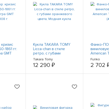
 кризис
Кукла TAKARA TOMY
Фанко-ПО
0-1861 гг.
Licca-chan в стиле
виниловую
ра GMT
ретро, с губами
American Ta
оранжевого цвета,
(#1651)
Takara Tomy
Funko
Модная кукла
12 290 ₽
2 702 