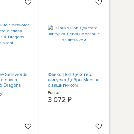
е Sellswords
Фанко Поп Декстер:
 и слава
Фигурка Дебры Морган
& Dragons
с защитником
Funko
₽
3 072 ₽