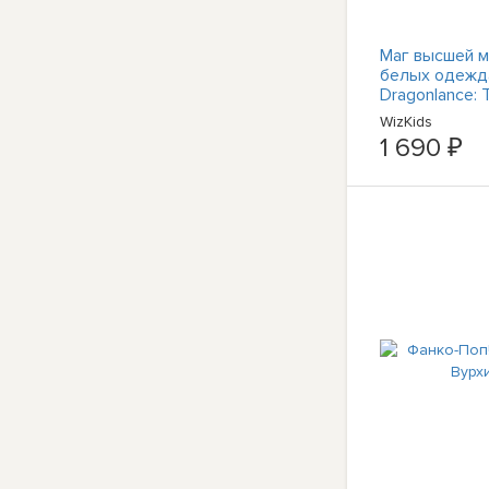
Маг высшей м
белых одежда
Dragonlance: 
Королевы дра
WizKids
D&D
1 690 ₽