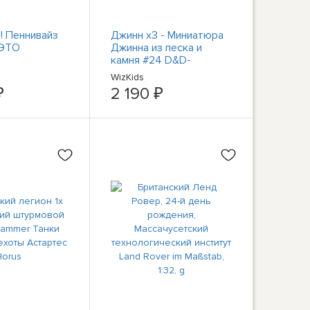
! Пеннивайз
Джинн x3 - Миниатюра
 ЭТО
Джинна из песка и
камня #24 D&D-
символов королевств
WizKids
₽
2 190 ₽