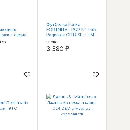
Футболка Funko
жении в
FORTNITE - POP N° 465
ложке, серия
Ragnarok GITD SE + - M
,7 «Последний
ics
‎Funko
3 380 ₽