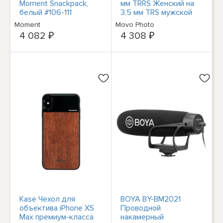
Moment Snackpack,
мм TRRS Женский на
белый #106-111
3,5 мм TRS мужской
Кабель-адаптер для
Moment
Movo Photo
микрофона
4 082 ₽
4 308 ₽
Kase Чехол для
BOYA BY-BM2021
объектива iPhone XS
Проводной
Max премиум-класса
накамерный