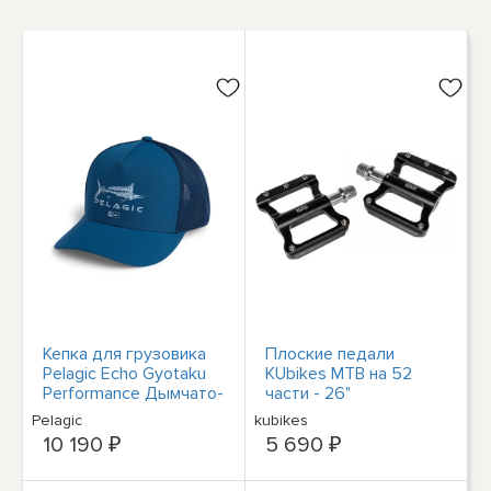
Кепка для грузовика
Плоские педали
Pelagic Echo Gyotaku
KUbikes MTB на 52
Performance Дымчато-
части - 26"
голубая Mütze Kappe
Pelagic
kubikes
10 190 ₽
5 690 ₽