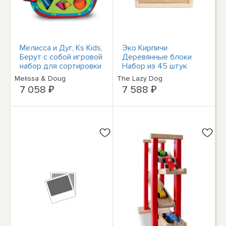
Мелисса и Дуг, Ks Kids,
Эко Кирпичи
Берут с собой игровой
Деревянные блоки
набор для сортировки
Набор из 45 штук
фигур, НОВЫЙ В
НОВЫЕ В НАЛИЧИИ
Melissa & Doug
The Lazy Dog
НАЛИЧИИ
7 058 ₽
7 588 ₽