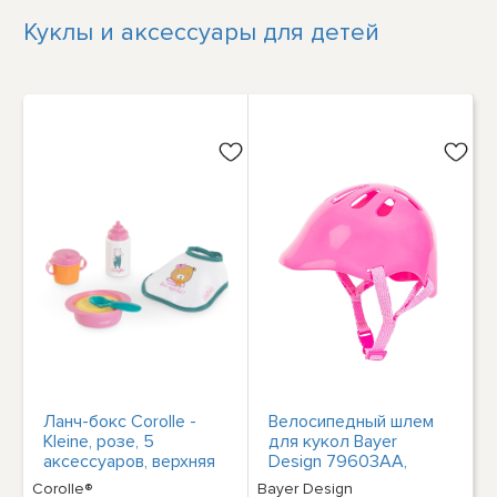
Куклы и аксессуары для детей
Ланч-бокс Corolle -
Велосипедный шлем
Kleine, розе, 5
для кукол Bayer
аксессуаров, верхняя
Design 79603AA,
крышка 30 см,
розовый
Corolle®
‎Bayer Design