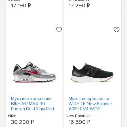
MTHIERG6-D
17 190 ₽
13 290 ₽
Мужские кроссовки
Мужские кроссовки
NIKE AIR MAX 90
WIDE 4E New Balance
Photon Dust/Univ Red
ARISHI V4 WIDE
DX4233-001
Black/Silver Mtllc/Gum
Nike
New Balance
MARISEK4 Обувь
30 290 ₽
16 690 ₽