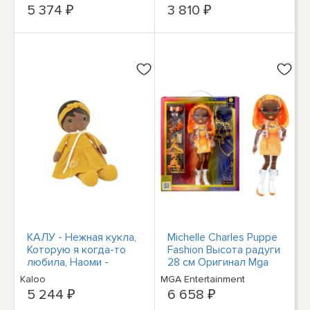
ванафор 18 маан
5 374 ₽
3 810 ₽
КАЛУ - Нежная кукла,
Michelle Charles Puppe
Которую я когда-то
Fashion Высота радуги
любила, Наоми -
28 см Оригинал Mga
Большая кукла длиной
Omg O.M.G
Kaloo
MGA Entertainment
25 см - Гельбес К
5 244 ₽
6 658 ₽