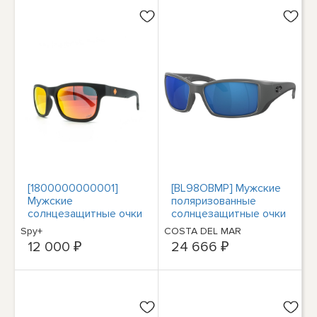
[1800000000001]
[BL98OBMP] Мужские
Мужские
поляризованные
солнцезащитные очки
солнцезащитные очки
Spy Optic Hunt Dale Jr
Costa Blackfin
Spy+
COSTA DEL MAR
12 000 ₽
24 666 ₽