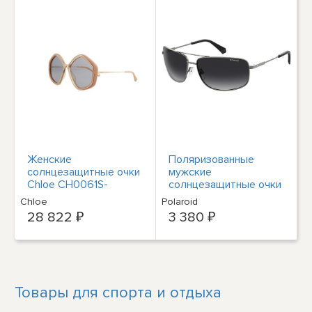
Женские
Поляризованные
солнцезащитные очки
мужские
Chloe CH0061S-
солнцезащитные очки
30011509-002 58 мм
Polaroid Navigator с
Chloe
Polaroid
телесного цвета
градиентными
28 822 ₽
3 380 ₽
линзами PLD2101S
0R80 WJ
Товары для спорта и отдыха