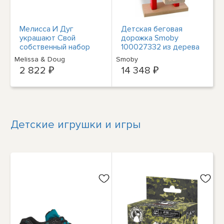
Мелисса И Дуг
Детская беговая
украшают Свой
дорожка Smoby
собственный набор
100027332 из дерева
для изготовления
и мрамора с
Melissa & Doug
Smoby
деревянных поездов,
машинками, бежевый
2 822 ₽
14 348 ₽
НОВЫЙ В НАЛИЧИИ
Детские игрушки и игры