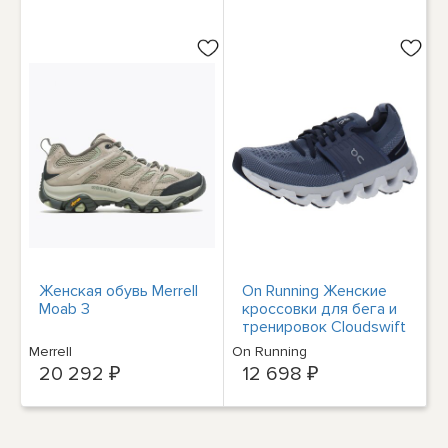
Женская обувь Merrell
On Running Женские
Moab 3
кроссовки для бега и
тренировок Cloudswift
3 9.5 Medium (B,M)
Merrell
On Running
4218
20 292 ₽
12 698 ₽