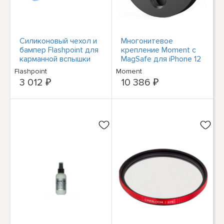
Силиконовый чехол и
Многонитевое
бампер Flashpoint для
крепление Moment с
карманной вспышки
MagSafe для iPhone 12
eVOLV 200 Pro —
# 107-019-M
Flashpoint
Moment
синий
3 012 ₽
10 386 ₽