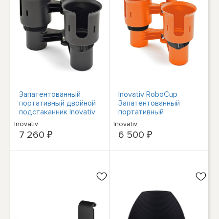
Запатентованный
Inovativ RoboCup
портативный двойной
Запатентованный
подстаканник Inovativ
портативный
RoboCup, черный #
подстаканник Caddy
Inovativ
Inovativ
07101B
Caddy, оранжевый
7 260 ₽
6 500 ₽