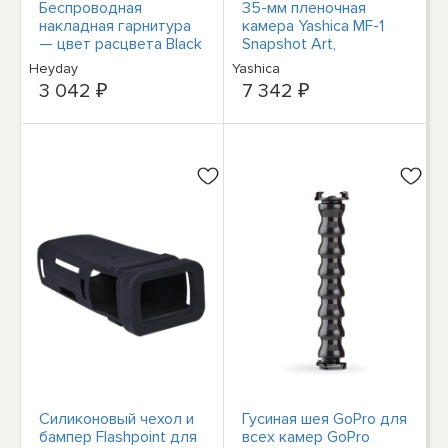
Беспроводная
35-мм пленочная
накладная гарнитура
камера Yashica MF-1
— цвет расцвета Black
Snapshot Art,
& Gold
бирюзовый #YAS-
Heyday
Yashica
SACMF1-TU
3 042 ₽
7 342 ₽
Силиконовый чехол и
Гусиная шея GoPro для
бампер Flashpoint для
всех камер GoPro