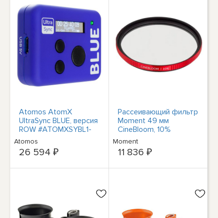
Atomos AtomX
Рассеивающий фильтр
UltraSync BLUE, версия
Moment 49 мм
ROW #ATOMXSYBL1-
CineBloom, 10%
ROW
рассеивание #600-
Atomos
Moment
090
26 594 ₽
11 836 ₽