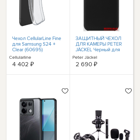
Чехол CellularLine Fine
ЗАЩИТНЫЙ ЧЕХОЛ
для Samsung S24 +
ДЛЯ КАМЕРЫ PETER
Clear (60695)
JÄCKEL Черный для
#15526158
Xiaomi Redmi Note 12 4
Cellularline
Peter Jäckel
#35880014
4 402 ₽
2 690 ₽