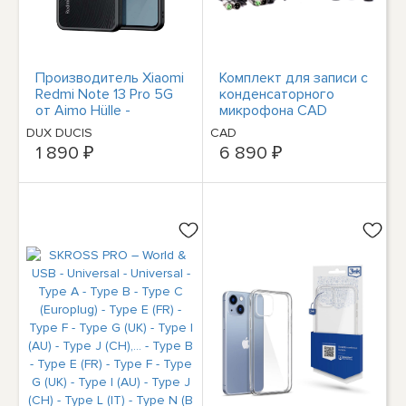
Производитель Xiaomi
Комплект для записи с
Redmi Note 13 Pro 5G
конденсаторного
от Aimo Hülle -
микрофона CAD
Schwarz
GXL1800SP
DUX DUCIS
CAD
1 890 ₽
6 890 ₽