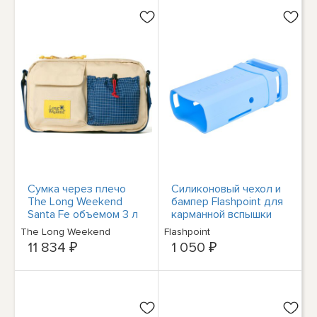
Сумка через плечо
Силиконовый чехол и
The Long Weekend
бампер Flashpoint для
Santa Fe объемом 3 л
карманной вспышки
#213-006
eVOLV200, синий
The Long Weekend
Flashpoint
#EVSKINV2BK
11 834 ₽
1 050 ₽