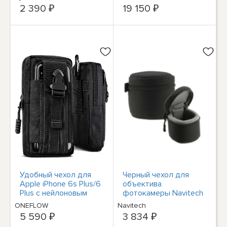
серый
2 390 ₽
19 150 ₽
Удобный чехол для
Черный чехол для
Apple iPhone 6s Plus/6
объектива
Plus с нейлоновым
фотокамеры Navitech
зажимом для
Black для объектива
ONEFLOW
Navitech
телефона Etui
Pentax DA 15mm f/4
5 590 ₽
3 834 ₽
ED AL Limited