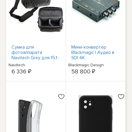
Сумка для
Мини-конвертер
фотоаппарата
Blackmagic | Аудио в
Navitech Grey для 15,1-
SDI 4K
мегапиксельной
Navitech
Blackmagic Design
CMOS-камеры Canon
6 336 ₽
58 800 ₽
EOS Rebel T1i