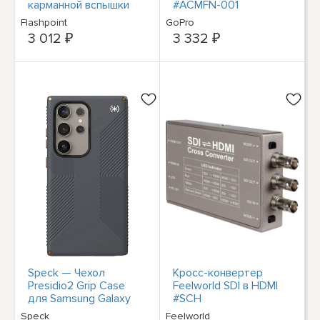
карманной вспышки
#ACMFN-001
eVOLV200, черный,
Flashpoint
GoPro
#EVSKINV2BK
3 012 ₽
3 332 ₽
Speck — Чехол
Кросс-конвертер
Presidio2 Grip Case
Feelworld SDI в HDMI
для Samsung Galaxy
#SCH
S24 Ultra — Угольно-
Speck
Feelworld