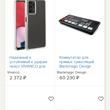
Надежный и
Коммутатор для
устойчивый к ударам
прямых трансляций
чехол VIVANCO для
Blackmagic Design
Samsung Galaxy A13 4
ATEM SDI #BMD-
Vivanco
Blackmagic Design
#1907213
SWATEMMXEP
2 372 ₽
60 230 ₽