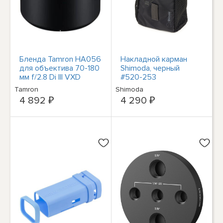
Бленда Tamron HA056
Накладной карман
для объектива 70-180
Shimoda, черный
мм f/2.8 Di III VXD
#520-253
Tamron
Shimoda
4 892 ₽
4 290 ₽