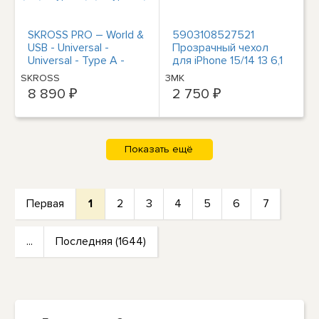
SKROSS PRO – World &
5903108527521
USB - Universal -
Прозрачный чехол
Universal - Type A -
для iPhone 15/14 13 6,1
Type B - Type C
3MK
SKROSS
3MK
(Europlug) - Type E (FR)
8 890 ₽
2 750 ₽
- Type F - Type G (UK) -
Type I (AU) - Type J
(CH),... - Type B - Type
E (FR) - Type F - Type G
(UK) - Type I (AU) - Type
J (CH) - Type L (IT) -
Type N (B
Первая
1
2
3
4
5
6
7
...
Последняя (1644)