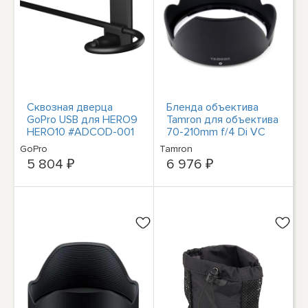
Сквозная дверца
Бленда объектива
GoPro USB для HERO9
Tamron для объектива
HERO10 #ADCOD-001
70-210mm f/4 Di VC
USD #RHAFA034
GoPro
Tamron
5 804 ₽
6 976 ₽