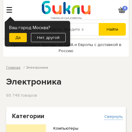
0
Ваш город Москва?
Нет, другой
Оригинальные бренды из США и Европы с доставкой в
Россию
Главная
Электроника
Электроника
65 748 товаров
Категории
Свернуть
Компьютеры