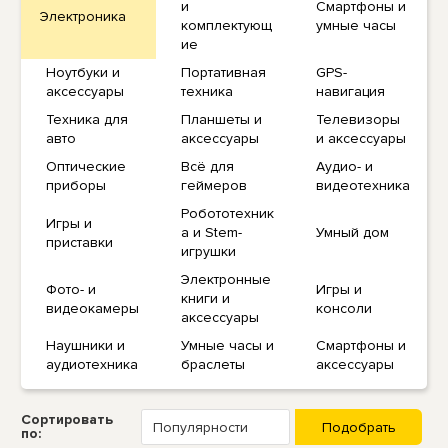
и
Смартфоны и
Электроника
комплектующ
умные часы
ие
Ноутбуки и
Портативная
GPS-
аксессуары
техника
навигация
Техника для
Планшеты и
Телевизоры
авто
аксессуары
и аксессуары
Оптические
Всё для
Аудио- и
приборы
геймеров
видеотехника
Робототехник
Игры и
а и Stem-
Умный дом
приставки
игрушки
Электронные
Фото- и
Игры и
книги и
видеокамеры
консоли
аксессуары
Наушники и
Умные часы и
Смартфоны и
аудиотехника
браслеты
аксессуары
Сортировать
по: