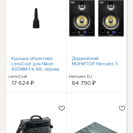
Крышка объектива
Диджейский
LensCoat для Nikon
МОНИТОР Hercules 5
600MM F4 AIS, черная,
#LCN600AISBK
LensCoat
Hercules DJ
17 624 ₽
64 790 ₽