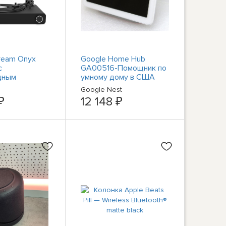
tream Onyx
Google Home Hub
с
GA00516-Помощник по
дным
умному дому в США
ателем Sonos
Google Nest
a 300
₽
12 148 ₽