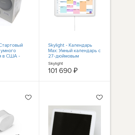
Стартовый
Skylight - Календарь
 умного
Max: Умный календарь с
 в США -
27-дюймовым
Gry
сенсорным экраном и
Skylight
семейный органайзер...
101 690 ₽