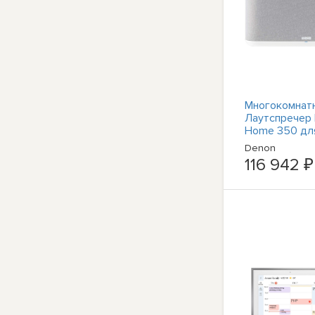
Многокомнат
Лаутспречер
Home 350 дл
интернет-ради
Denon
с поддержкой
116 942 ₽