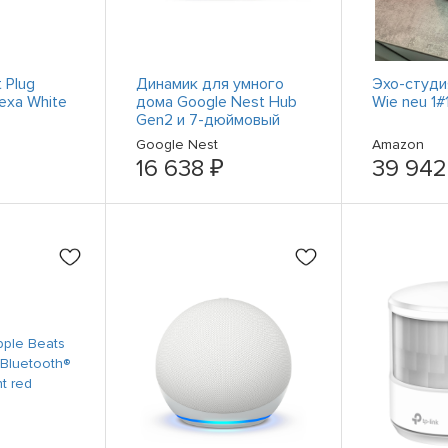
 Plug
Динамик для умного
Эхо-студи
exa White
дома Google Nest Hub
Wie neu 1
Gen2 и 7-дюймовый
дисплей с ассистентом
Google Nest
Amazon
в тумане
16 638 ₽
39 942