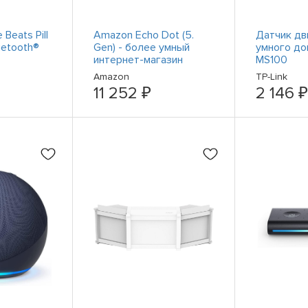
Beats Pill
Amazon Echo Dot (5.
Датчик дв
uetooth®
Gen) - более умный
умного до
интернет-магазин
MS100
#37568546
Amazon
TP-Link
11 252 ₽
2 146 ₽