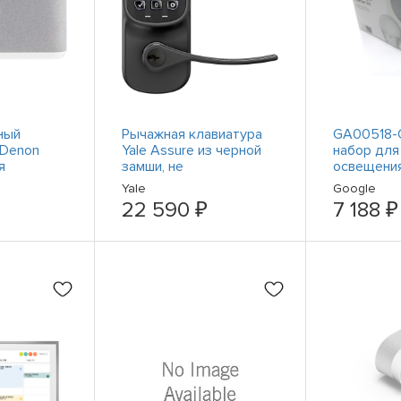
ный
Рычажная клавиатура
GA00518-
 Denon
Yale Assure из черной
набор для
я
замши, не
освещения
о AirPlay
подключаемая
Wht/chalk 
Yale
Google
 Bluetooth
22 590 ₽
7 188 ₽