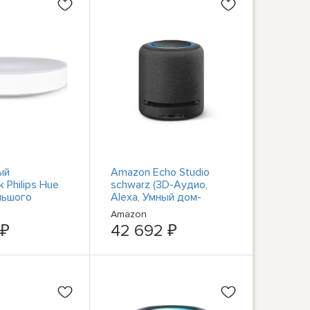
ый
Amazon Echo Studio
 Philips Hue
schwarz (3D-Аудио,
льшого
Alexa, Умный дом-
Белый
концентратор)
Amazon
#2879130
 ₽
42 692 ₽