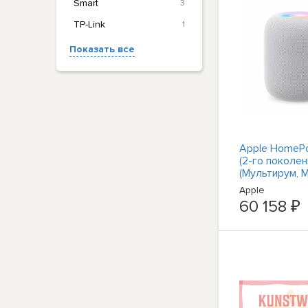
Smart
3
TP-Link
1
Показать все
Apple HomeP
(2-го поколен
(Мультирум, 
#1906924
Apple
60 158 ₽