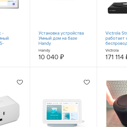
 -
Установка устройства
Victrola S
мный
Умный дом на базе
работает 
5-
Handy
беспрово
нсорным
проигрыв
Handy
Victrola
списанием
и Sonos Er
10 040 ₽
171 114 
ребристый