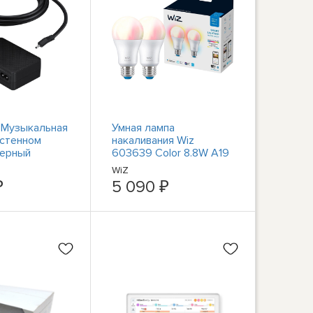
 Музыкальная
Умная лампа
астенном
накаливания Wiz
Черный
603639 Color 8.8W A19
E26 WiFi из 2-х
WiZ
комплектов
₽
5 090 ₽