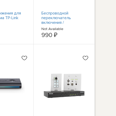
ижения для
Беспроводной
ма TP-Link
переключатель
включения /
выключения Uniden
Not Available
USHC-2 Белый
990 ₽