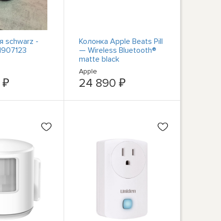
я schwarz -
Колонка Apple Beats Pill
#1907123
— Wireless Bluetooth®
matte black
Apple
 ₽
24 890 ₽