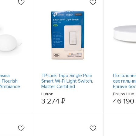
ампа
TP-Link Tapo Single Pole
Потолочн
 Flourish
Smart Wi-Fi Light Switch,
светильник
 Ambiance
Matter Certified
Enrave бо
размера- 
Lutron
Philips Hue
3 274 ₽
46 190