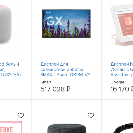
od белый
Дисплей для
Дисплей N
ия)
совместной работы
7Smart с 
MQJ83D/A)
SMART Board GX186-V3
Assistant 
(gx186v3)
поколения)
Smart
Google
517 028 ₽
16 170 