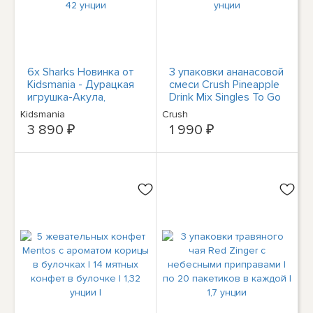
6x Sharks Новинка от
3 упаковки ананасовой
Kidsmania - Дурацкая
смеси Crush Pineapple
игрушка-Акула,
Drink Mix Singles To Go
Наполненная
| 6 палочек в упаковке
Kidsmania
Crush
Конфетами | 42 унции
| 53 унции
3 890 ₽
1 990 ₽