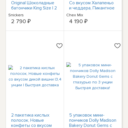
Original Шоколадные
Со вкусом Халапеньо
батончики King Size | 2
и чеддера, Пикантное
батончика в упаковке
ассорти из закусок |
Snickers
Chex Mix
3,75 унции
2 790 ₽
4 190 ₽
2 пакетика кислых
5 упаковок мини-
полосок, Новые
пончиков Dolly Madison
конфеты со вкусом
Bakery Donut Gems с