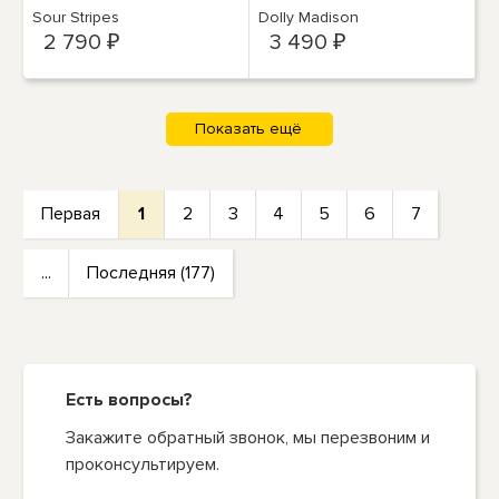
дикой вишни |3,4 унции
глазурью по 3 унции
Sour Stripes
Dolly Madison
| Быстрая доставка
Быстрая доставка!
2 790 ₽
3 490 ₽
Первая
1
2
3
4
5
6
7
...
Последняя (177)
Есть вопросы?
Закажите обратный звонок, мы перезвоним и
проконсультируем.