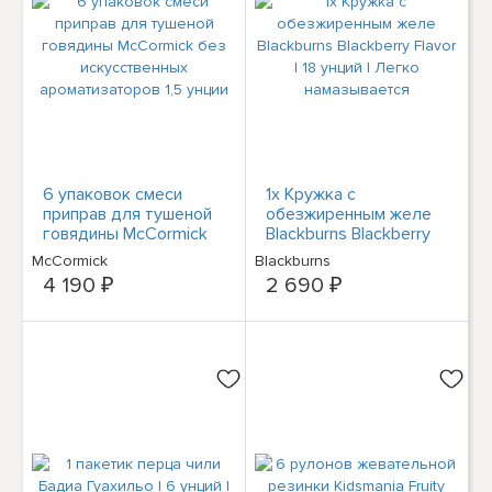
6 упаковок смеси
1x Кружка с
приправ для тушеной
обезжиренным желе
говядины McCormick
Blackburns Blackberry
без искусственных
Flavor | 18 унций |
McCormick
Blackburns
ароматизаторов 1,5
Легко намазывается
4 190 ₽
2 690 ₽
унции