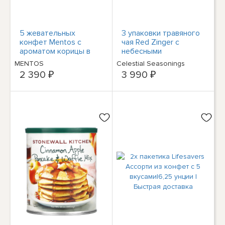
5 жевательных
3 упаковки травяного
конфет Mentos с
чая Red Zinger с
ароматом корицы в
небесными
булочках | 14 мятных
приправами | по 20
MENTOS
Celestial Seasonings
конфет в булочке |
пакетиков в каждой |
2 390 ₽
3 990 ₽
1,32 унции |
1,7 унции