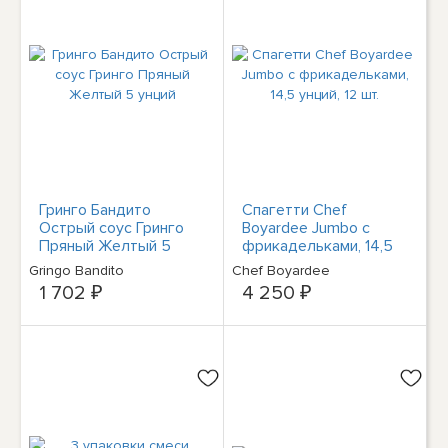
Гринго Бандито
Спагетти Chef
Острый соус Гринго
Boyardee Jumbo с
Пряный Желтый 5
фрикадельками, 14,5
унций
унций, 12 шт.
Gringo Bandito
Chef Boyardee
1 702 ₽
4 250 ₽