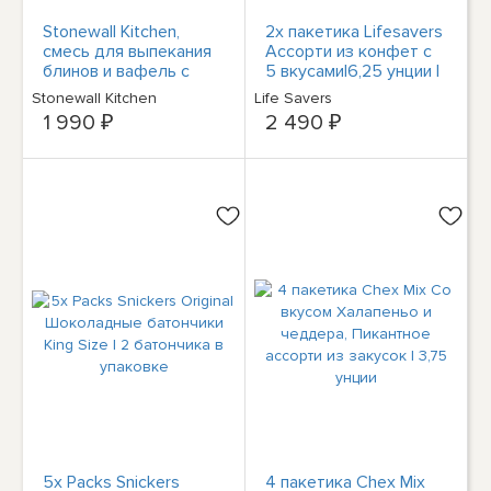
Stonewall Kitchen,
2x пакетика Lifesavers
смесь для выпекания
Ассорти из конфет с
блинов и вафель с
5 вкусами|6,25 унции |
корицей, 453,6 г (16
Быстрая доставка
Stonewall Kitchen
Life Savers
унций)
1 990 ₽
2 490 ₽
5x Packs Snickers
4 пакетика Chex Mix