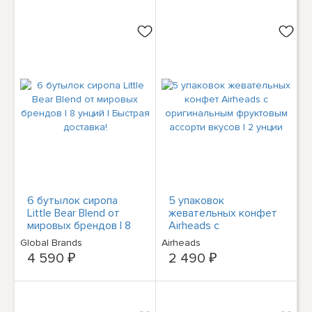
6 бутылок сиропа
5 упаковок
Little Bear Blend от
жевательных конфет
мировых брендов | 8
Airheads с
унций | Быстрая
оригинальным
Global Brands
Airheads
доставка!
фруктовым ассорти
4 590 ₽
2 490 ₽
вкусов | 2 унции