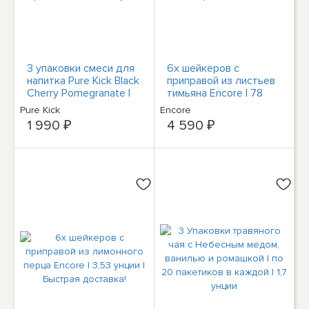
3 упаковки смеси для
6x шейкеров с
напитка Pure Kick Black
приправой из листьев
Cherry Pomegranate |
тимьяна Encore | 78
по 6 порций в каждой
унций | Быстрая
Pure Kick
Encore
|63 унции
доставка!
1 990 ₽
4 590 ₽