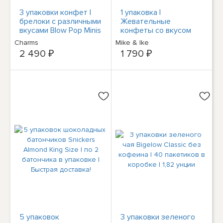
3 упаковки конфет |
1 упаковка |
брелоки с различными
Жевательные
вкусами Blow Pop Minis
конфеты со вкусом
Theater Box Candy /
тропического тайфуна
Charms
Mike & Ike
3,5 унции
Майк и Айк | 4,25
2 490 ₽
1 790 ₽
унции
5 упаковок
3 упаковки зеленого