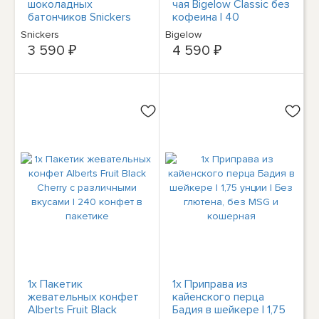
шоколадных
чая Bigelow Classic без
батончиков Snickers
кофеина | 40
Almond King Size | по 2
пакетиков в коробке |
Snickers
Bigelow
батончика в упаковке |
1,82 унции
3 590 ₽
4 590 ₽
Быстрая доставка!
1x Пакетик
1x Приправа из
жевательных конфет
кайенского перца
Alberts Fruit Black
Бадия в шейкере | 1,75