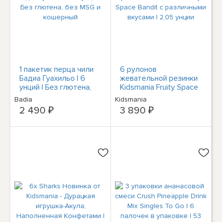
1 пакетик перца чили
6 рулонов
Бадиа Гуахильо | 6
жевательной резинки
унций | Без глютена,
Kidsmania Fruity Space
без MSG и кошерный
Bandit с различными
Badia
Kidsmania
вкусами | 2,05 унции
2 490 ₽
3 890 ₽