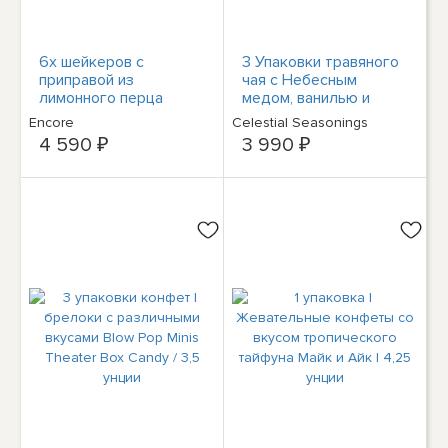
6x шейкеров с
3 Упаковки травяного
приправой из
чая с Небесным
лимонного перца
медом, ванилью и
Encore | 3,53 унции |
ромашкой | по 20
Encore
Celestial Seasonings
Быстрая доставка!
пакетиков в каждой |
4 590 ₽
3 990 ₽
1,7 унции