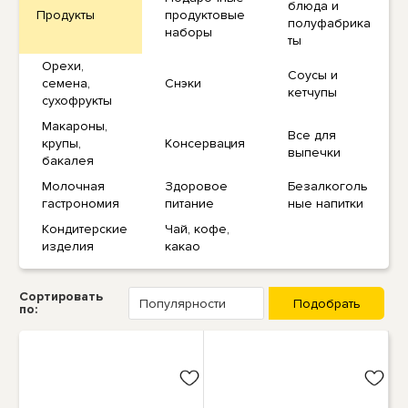
блюда и
Продукты
продуктовые
полуфабрика
наборы
ты
Орехи,
Соусы и
семена,
Снэки
кетчупы
сухофрукты
Макароны,
Все для
крупы,
Консервация
выпечки
бакалея
Молочная
Здоровое
Безалкоголь
гастрономия
питание
ные напитки
Кондитерские
Чай, кофе,
изделия
какао
Сортировать
по: