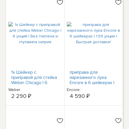
1x Шейкер с
приправа для
приправой для стейка
нарезанного лука
Weber Chicago | 6
Encore в 6 шейкерах |
унций | Без глютена и
1,59 унции | Быстрая
Weber
Encore
глутамата натрия
доставка!
2 290 ₽
4 590 ₽