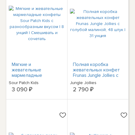
Мягкие и
Полная коробка
жевательные
жевательных конфет
мармеладные
Frunas Jungle Jollies с
конфеты Sour Patch
голубой малиной, 48
Sour Patch Kids
Jungle Jollies
Kids с разнообразным
штук | 31 унция
3 090 ₽
2 790 ₽
вкусом | 8 унций |
Смешивать и сочетать