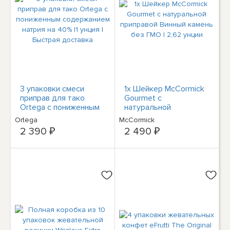
3 упаковки смеси
1x Шейкер McCormick
приправ для тако
Gourmet с
Ortega с пониженным
натуральной
содержанием натрия
приправой Винный
Ortega
McCormick
на 40% |1 унция |
камень без ГМО | 2,62
2 390 ₽
2 490 ₽
Быстрая доставка
унции