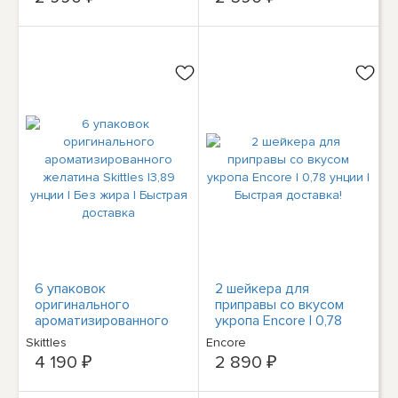
Без сахара!
6 упаковок
2 шейкера для
оригинального
приправы со вкусом
ароматизированного
укропа Encore | 0,78
желатина Skittles |3,89
унции | Быстрая
Skittles
Encore
унции | Без жира |
доставка!
4 190 ₽
2 890 ₽
Быстрая доставка