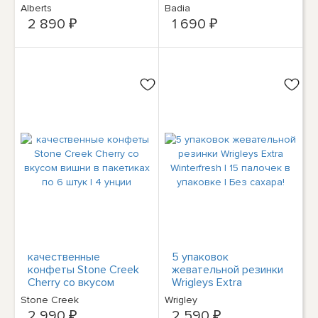
Cherry с различными
унции | Без глютена,
Alberts
Badia
вкусами | 240 конфет
без MSG и кошерная
2 890 ₽
1 690 ₽
в пакетике
качественные
5 упаковок
конфеты Stone Creek
жевательной резинки
Cherry со вкусом
Wrigleys Extra
вишни в пакетиках по
Winterfresh | 15
Stone Creek
Wrigley
6 штук | 4 унции
палочек в упаковке |
2 990 ₽
2 590 ₽