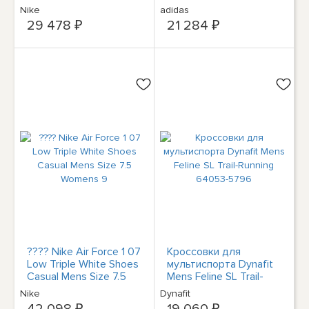
CM7486 Для бега на
Nike
adidas
открытом воздухе
29 478 ₽
21 284 ₽
???? Nike Air Force 1 07
Кроссовки для
Low Triple White Shoes
мультиспорта Dynafit
Casual Mens Size 7.5
Mens Feline SL Trail-
Womens 9
Running 64053-5796
Nike
Dynafit
42 098 ₽
19 060 ₽