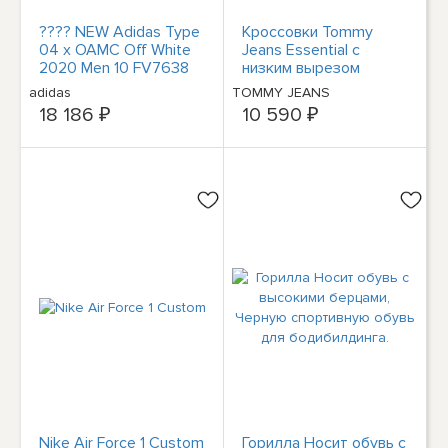
???? NEW Adidas Type
Кроссовки Tommy
04 x OAMC Off White
Jeans Essential с
2020 Men 10 FV7638
низким вырезом
RARE $280 RETAIL
Herren в Грюне
adidas
TOMMY JEANS
????
18 186 ₽
10 590 ₽
Nike Air Force 1 Custom
Горилла Носит обувь с