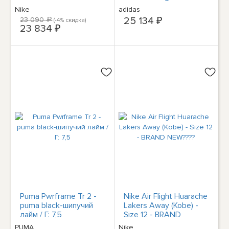
Women's Size 10.5
Surround gore-tex
Nike
adidas
AQ0365 Новые
25 134 ₽
23 090
(-4% скидка)
a
23 834 ₽
Puma Pwrframe Tr 2 -
Nike Air Flight Huarache
puma black-шипучий
Lakers Away (Kobe) -
лайм / Г: 7,5
Size 12 - BRAND
NEW????
PUMA
Nike