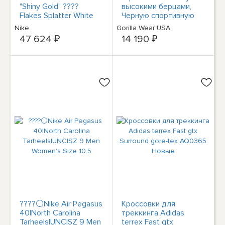
"Shiny Gold" ????
высокими берцами,
Flakes Splatter White
Черную спортивную
Shoes Mens Womens
обувь для
Nike
Gorilla Wear USA
бодибилдинга.
47 624 ₽
14 190 ₽
????⚪️Nike Air Pegasus
Кроссовки для
40|North Carolina
треккинга Adidas
Tarheels|UNC|SZ 9 Men
terrex Fast gtx