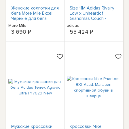
Женские колготки для
Size 11M Adidas Rivalry
бега More Mile Excel
Low x Unheardof
Черные для бега
Grandmas Couch -
трусцой Спортивные
MESA ???? *IN HAND*
More Mile
adidas
тренировки для
3 690 ₽
55 424 ₽
женщин
Мужские кроссовки
Кроссовки Nike