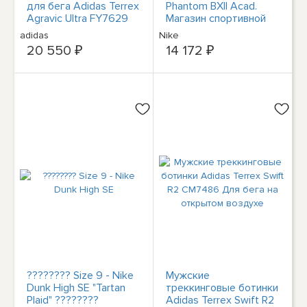
для бега Adidas Terrex
Phantom BXll Acad.
Agravic Ultra FY7629
Магазин спортивной
New
обуви в Шварце
adidas
Nike
20 550 ₽
14 172 ₽
???????? Size 9 - Nike
Мужские
Dunk High SE "Tartan
треккинговые ботинки
Plaid" ????????
Adidas Terrex Swift R2