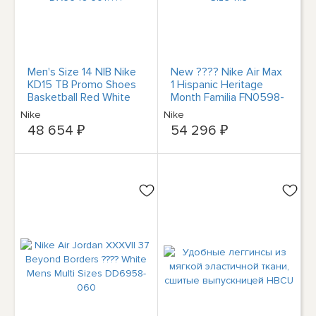
Men's Size 14 NIB Nike
New ???? Nike Air Max
KD15 TB Promo Shoes
1 Hispanic Heritage
Basketball Red White
Month Familia FN0598-
DX6648-601????
200 Mens Size 11.5
Nike
Nike
48 654 ₽
54 296 ₽