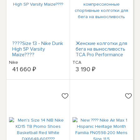
????Size 13 - Nike Dunk
Женские колготки для
High SP Varsity
бега на выносливость
Maize????
TCA Pro Performance
синие
Nike
TCA
компрессионные
41 660 ₽
3 190 ₽
спортивные колготки
для бега на
выносливость