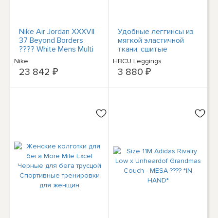
Nike Air Jordan XXXVII
Удобные леггинсы из
37 Beyond Borders
мягкой эластичной
???? White Mens Multi
ткани, сшитые
Sizes DD6958-060
выпускницей HBCU
Nike
HBCU Leggings
23 842 ₽
3 880 ₽