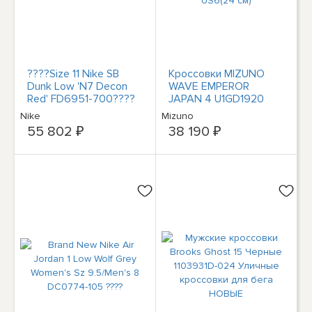
????Size 11 Nike SB
Кроссовки MIZUNO
Dunk Low 'N7 Decon
WAVE EMPEROR
Red' FD6951-700????
JAPAN 4 U1GD1920
DS Og All
Желто-розовые
Nike
Mizuno
US6(24 см)
55 802 ₽
38 190 ₽