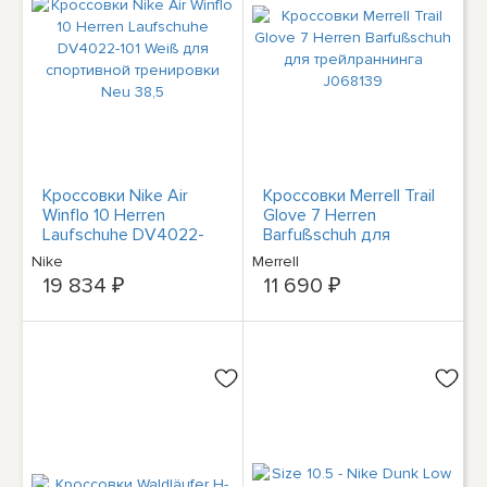
Кроссовки Nike Air
Кроссовки Merrell Trail
Winflo 10 Herren
Glove 7 Herren
Laufschuhe DV4022-
Barfußschuh для
101 Weiß для
трейлраннинга
Nike
Merrell
спортивной
J068139
19 834 ₽
11 690 ₽
тренировки Neu 38,5