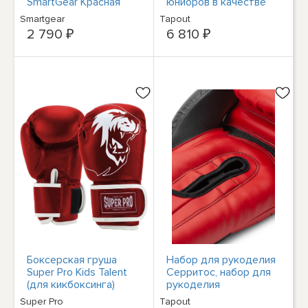
SmartGear Красная
юниоров в качестве
призера (1 пара)
Smartgear
Tapout
2 790 ₽
6 810 ₽
Боксерская груша
Набор для рукоделия
Super Pro Kids Talent
Серритос, набор для
(для кикбоксинга)
рукоделия
SPBG130-40100
Кунстледер (1 пара)
Super Pro
Tapout