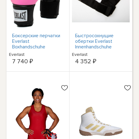
Боксерские перчатки
Быстросохнущие
Everlast
обертки Everlast
Boxhandschuhe
Innenhandschuhe
Prostyle 2 P0000309
Prospect P00002985
Everlast
Everlast
7 740 ₽
4 352 ₽