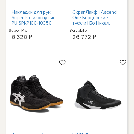
Накладки для рук
СкрапЛайф | Ascend
Super Pro изогнутые
One Борцовские
PU SPKP100-10350
туфли | Бо Никал,
ограниченное издание
Super Pro
ScrapLife
| Белое золото
6 320 ₽
26 772 ₽