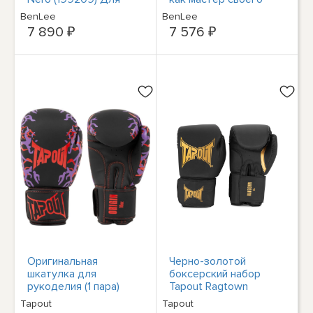
бокса, кикбоксинга,
дела
BenLee
BenLee
Тайского бокса
7 890 ₽
7 576 ₽
Оригинальная
Черно-золотой
шкатулка для
боксерский набор
рукоделия (1 пара)
Tapout Ragtown
Boxhandschuhe
Tapout
Tapout