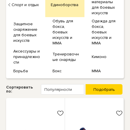
материалы
Спорт и отдых
Единоборства
для боевых
искусств
Обувь для
Одежда для
Защитное
бокса,
бокса,
снаряжение
боевых
боевых
для боевых
искусств и
искусств и
искусств
ММА
ММА
Аксессуары и
Тренировочн
принадлежно
Кимоно
ые снаряды
сти
Борьба
Бокс
ММА
Сортировать
по: