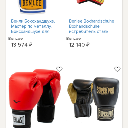
Бенли Боксхандшухе,
Benlee Boxhandschuhe
Мастер по металлу,
Boxhandschuhe
Боксхандшухе для
истребитель сталь
ледеров
aus Ледер
BenLee
BenLee
13 574 ₽
12 140 ₽