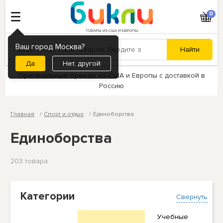
0
Ваш город Москва?
Нет, другой
Оригинальные бренды из США и Европы с доставкой в
Россию
Главная
Спорт и отдых
Единоборства
Единоборства
203 товарa
Категории
Свернуть
Учебные