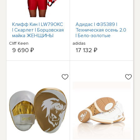
Клифф Кин | LW79OKC
Адидас | ФЗ5389 |
| Скарлет | Борцовская
Техническая осень 2.0
майка ЖЕНЩИНЫ
| Бело-золотые
Борцовская майка | +
борцовки |
Cliff Keen
adidas
качество
Совершенно новый
9 690 ₽
17 132 ₽