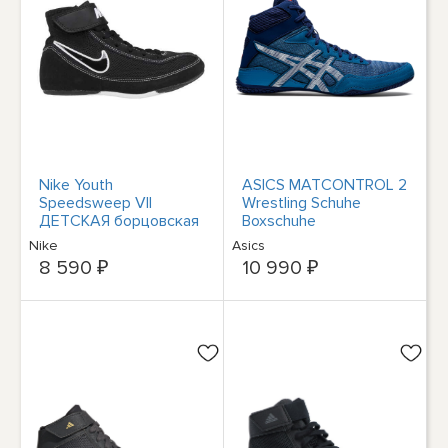
Nike Youth
ASICS MATCONTROL 2
Speedsweep VII
Wrestling Schuhe
ДЕТСКАЯ борцовская
Boxschuhe
обувь Боксерские
Kampfsportschuhe
Nike
Asics
ботинки Борцовская
Ringen 401
8 590 ₽
10 990 ₽
обувь