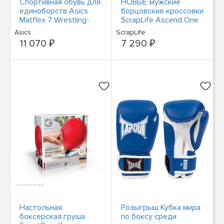
Спортивная обувь для
НОВЫЕ мужские
единоборств Asics
борцовские кроссовки
Matflex 7 Wrestling-
ScrapLife Ascend One
Schuhe Boxing MMA
черного / белого
Asics
ScrapLife
Ringerschuhe 001
цвета - Выбирайте
11 070 ₽
7 290 ₽
размер!
Настольная
Розыгрыш Кубка мира
боксерская груша
по боксу среди