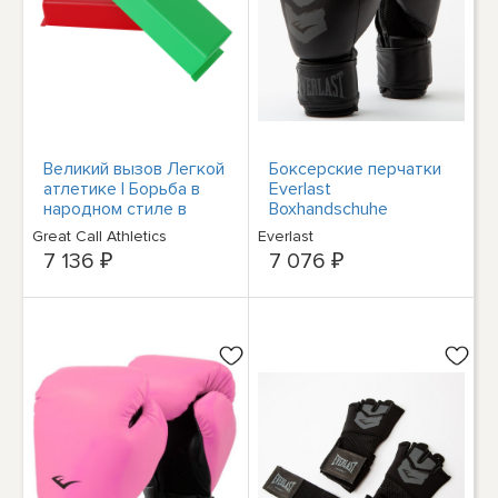
Великий вызов Легкой
Боксерские перчатки
атлетике | Борьба в
Everlast
народном стиле в
Boxhandschuhe
колледже Красных и
Prospect 2
Great Call Athletics
Everlast
зеленых кирпичей
P00002972
7 136 ₽
7 076 ₽