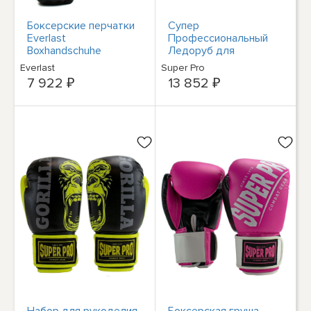
Боксерские перчатки
Супер
Everlast
Профессиональный
Boxhandschuhe
Ледоруб для
Prostyle 2 P0000308
рукоделия SPBG108-
Everlast
Super Pro
90350
7 922 ₽
13 852 ₽
Набор для рукоделия
Боксерская груша