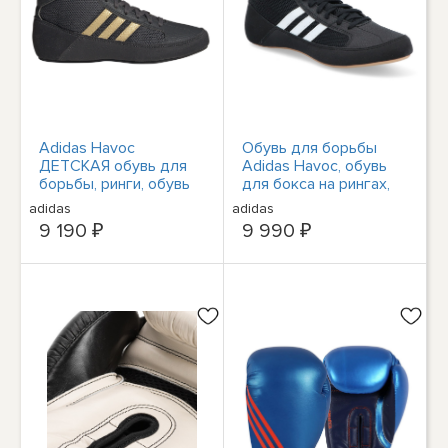
Adidas Havoc
Обувь для борьбы
ДЕТСКАЯ обувь для
Adidas Havoc, обувь
борьбы, ринги, обувь
для бокса на рингах,
для бокса, обувь для
обувь для боевых
adidas
adidas
боевых искусств
искусств, черная
9 190 ₽
9 990 ₽
HP6872
AQ3325