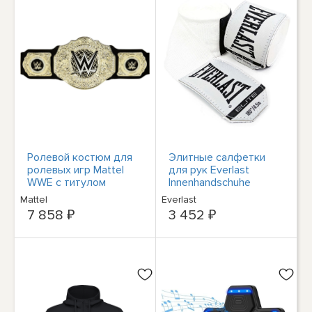
Ролевой костюм для
Элитные салфетки
ролевых игр Mattel
для рук Everlast
WWE с титулом
Innenhandschuhe
чемпиона мира в
P00003324
Mattel
Everlast
супертяжелом весе
7 858 ₽
3 452 ₽