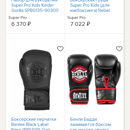
Super Pro Kids Kinder
Super Pro Kids (для
Gorilla SPBG135-90300
кикбоксинга) Rebel
SPBG118-90451
Super Pro
Super Pro
6 370 ₽
7 022 ₽
Боксерские перчатки
Бенли Бадди
Benlee Black Label
занимается боксом,
Nero (199209) Для
как мастер своего