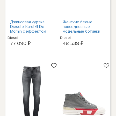
Джинсовая куртка
Женские белые
Diesel x Karol G De-
повседневные
Mornin с эффектом
модельные ботинки
металлик
Diesel D-Hammer CH
Diesel
Diesel
W Y03080-P4471-
77 090 ₽
48 538 ₽
H6115