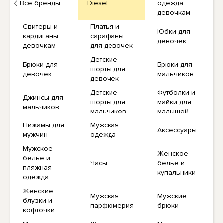
Все бренды
Diesel
одежда
девочкам
Свитеры и
Платья и
Юбки для
кардиганы
сарафаны
девочек
девочкам
для девочек
Детские
Брюки для
Брюки для
шорты для
девочек
мальчиков
девочек
Детские
Футболки и
Джинсы для
шорты для
майки для
мальчиков
мальчиков
малышей
Пижамы для
Мужская
Аксессуары
мужчин
одежда
Мужское
Женское
белье и
Часы
белье и
пляжная
купальники
одежда
Женские
Мужская
Мужские
блузки и
парфюмерия
брюки
кофточки