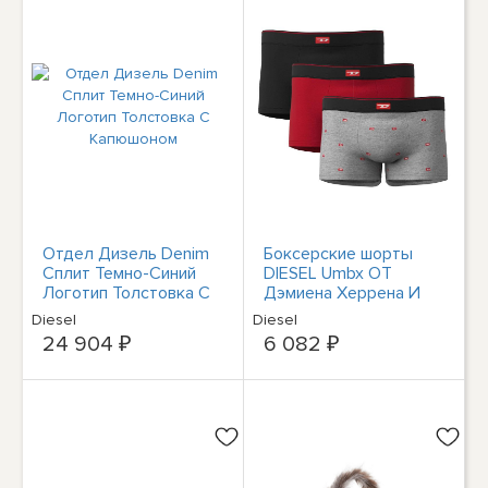
Отдел Дизель Denim
Боксерские шорты
Сплит Темно-Синий
DIESEL Umbx ОТ
Логотип Толстовка С
Дэмиена Херрена И
Капюшоном
Курца Баумволле В
Diesel
Diesel
новой упаковке 3
24 904 ₽
6 082 ₽