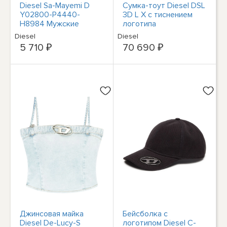
Diesel Sa-Mayemi D
Сумка-тоут Diesel DSL
Y02800-P4440-
3D L X с тиснением
H8984 Мужские
логотипа
черные босоножки-
Diesel
Diesel
лодочки 12,5
5 710 ₽
70 690 ₽
Джинсовая майка
Бейсболка с
Diesel De-Lucy-S
логотипом Diesel C-