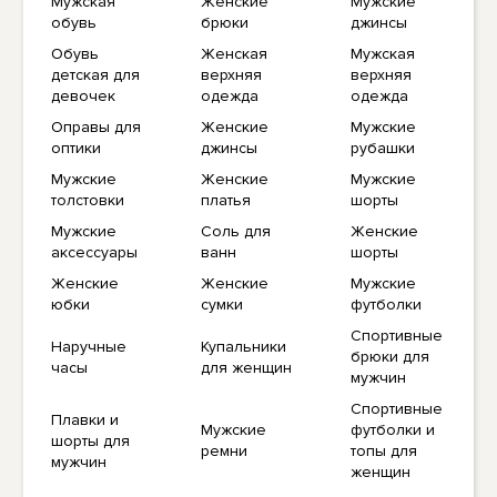
Мужская
Женские
Мужские
обувь
брюки
джинсы
Обувь
Женская
Мужская
детская для
верхняя
верхняя
девочек
одежда
одежда
Оправы для
Женские
Мужские
оптики
джинсы
рубашки
Мужские
Женские
Мужские
толстовки
платья
шорты
Мужские
Соль для
Женские
аксессуары
ванн
шорты
Женские
Женские
Мужские
юбки
сумки
футболки
Спортивные
Наручные
Купальники
брюки для
часы
для женщин
мужчин
Спортивные
Плавки и
Мужские
футболки и
шорты для
ремни
топы для
мужчин
женщин