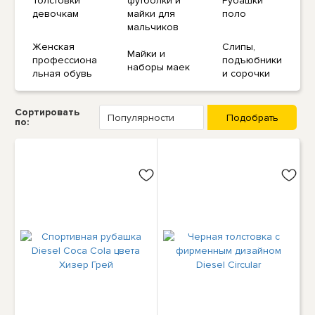
Толстовки
футболки и
Рубашки
девочкам
майки для
поло
мальчиков
Женская
Слипы,
Майки и
профессиона
подъюбники
наборы маек
льная обувь
и сорочки
Сортировать
по: