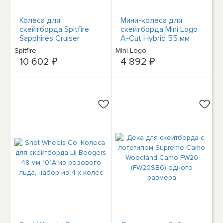
Колеса для
Мини-колеса для
скейтборда Spitfire
скейтборда Mini Logo
Sapphires Cruiser
A-Cut Hybrid 55 мм
Wheels прозрачные/
90A черного цвета,
Spitfire
Mini Logo
фиолетовые 90d 58
комплект из 4 колес
10 602 ₽
4 892 ₽
мм
для скейтборда