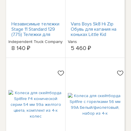
Независимые тележки
Vans Boys Sk8 Hi Zip
Stage 11 Standard 129
Обувь для катания на
(7.75) Тележки для
коньках Little Kid
скейтбординга, 1 пара
Performance
Independent Truck Company
Vans
Кроссовки BHFO 6951
8 140 ₽
5 460 ₽