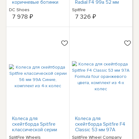
коричневые ботинки
Radial F4 99a 52 мм
для скейтбординга 6
Комплект из 4-х колес
DC Shoes
Spitfire
средних размеров (D)
7 978 ₽
7 326 ₽
для малышей BHFO
0989
Колеса для
Колеса для
скейтборда Spitfire
скейтборда Spitfire F4
классической серии
Classic 53 мм 97A
56 мм 99A Синие,
Formula four
SplitFire Wheels
SplitFire Wheel Company