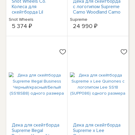
Snot Wheels Co.
Дека для скейтборда
Колеса для
с логотипом Supreme
скейтборда Lil
Camo Woodland Camo
Boogers 48 мм 101A из
FW20 (FW20SB6)
Snot Wheels
Supreme
розового льда, набор
одного размера
5 374 ₽
24 990 ₽
из 4-х колес
Дека для скейтборда
Дека для скейтборда
Supreme Illegal
Supreme x Lee