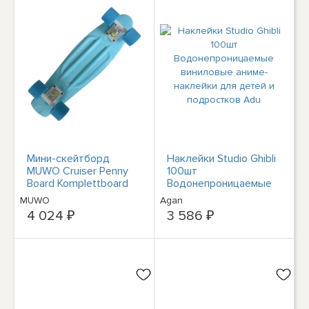
Мини-скейтборд
Наклейки Studio Ghibli
MUWO Cruiser Penny
100шт
Board Komplettboard
Водонепроницаемые
55 x 15 x 9 см neu
виниловые аниме-
MUWO
Agan
наклейки для детей и
4 024 ₽
3 586 ₽
подростков Adu