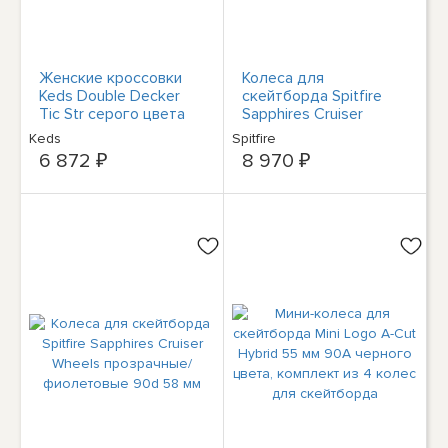
Женские кроссовки
Колеса для
Keds Double Decker
скейтборда Spitfire
Tic Str серого цвета
Sapphires Cruiser
для скейтбординга
Wheels прозрачные/
Keds
Spitfire
8.5 Medium (B,M) BHFO
оранжевые 90d 54 мм
6 872 ₽
8 970 ₽
6829