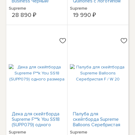
Business Черный/
Quinones с логотипом
красный/Белый
Lee SS18 (SUPP086)
Supreme
Supreme
(SS18SB8) одного
одного размера
28 890 ₽
19 990 ₽
размера
Дека для скейтборда
Палуба для
Supreme F**k You SS18
скейтборда Supreme
(SUPP079) одного
Balloons Серебристая
размера
F / W 20
Supreme
Supreme