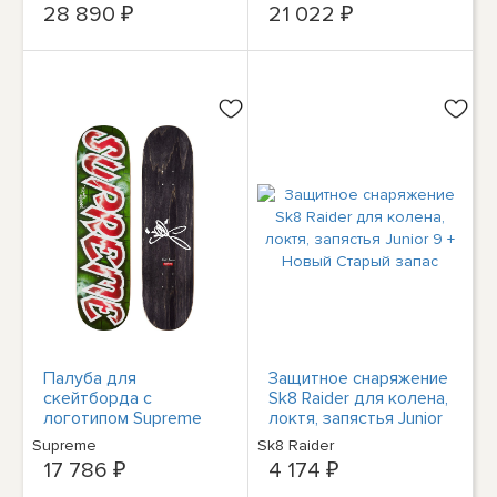
28 890 ₽
21 022 ₽
Палуба для
Защитное снаряжение
скейтборда с
Sk8 Raider для колена,
логотипом Supreme
локтя, запястья Junior
Lee Красная, синяя, S/S
9 + Новый Старый
Supreme
Sk8 Raider
18
запас
17 786 ₽
4 174 ₽