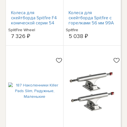
Колеса для
Колеса для
скейтборда Spitfire F4
скейтборда Spitfire с
конической серии 54
горелками 56 мм 99A
мм 99a желтого
Белый/фиолетовый,
SplitFire Wheel
Spitfire
цвета, комплект из 4-
набор из 4-х
7 326 ₽
5 038 ₽
х колес