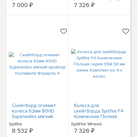
комплект из 4-х колес
оранжевого цвета,
7 000 ₽
7 326 ₽
комплект из 4-х колес
Скейтборд огнемет
Колеса для
колеса 62мм 80HD
скейтборда Spitfire F4
Superwides мягкий
Конические Полная
крейсер поставили
серия 99A 58 мм
Spitfire
SplitFire Wheels
Формула 4
синие Комплект из 4-х
8 532 ₽
7 326 ₽
колес