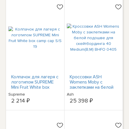
Колпачок для лагеря с
Кроссовки ASH
логотипом SUPREME
Womens Moby с
Mini Fruit White box
заклепками на белой
camp cap S/S 19
подошве для
Supreme
Ash
скейтбординга 40
2 214 ₽
25 398 ₽
Medium(B,M) BHFO
0405