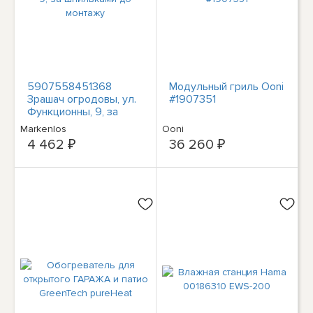
5907558451368
Модульный гриль Ooni
Зрашач огродовы, ул.
#1907351
Функционны, 9, за
шпильками до
Markenlos
Ooni
монтажу
4 462 ₽
36 260 ₽