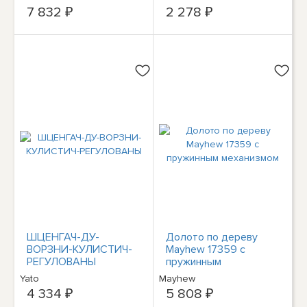
ОБЪЕМОМ 2 л без
7 832 ₽
2 278 ₽
названия
ШЦЕНГАЧ-ДУ-
Долото по дереву
ВОРЗНИ-КУЛИСТИЧ-
Mayhew 17359 с
РЕГУЛОВАНЫ
пружинным
механизмом
Yato
Mayhew
4 334 ₽
5 808 ₽