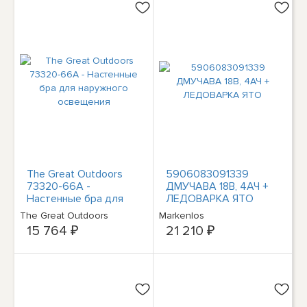
The Great Outdoors
5906083091339
73320-66A -
ДМУЧАВА 18В, 4АЧ +
Настенные бра для
ЛЕДОВАРКА ЯТО
наружного освещения
The Great Outdoors
Markenlos
15 764 ₽
21 210 ₽