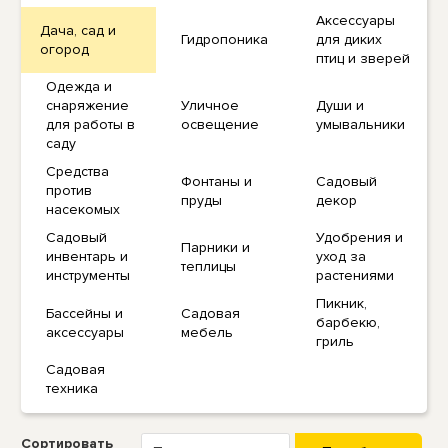
Аксессуары
Дача, сад и
Гидропоника
для диких
огород
птиц и зверей
Одежда и
снаряжение
Уличное
Души и
для работы в
освещение
умывальники
саду
Средства
Фонтаны и
Садовый
против
пруды
декор
насекомых
Садовый
Удобрения и
Парники и
инвентарь и
уход за
теплицы
инструменты
растениями
Пикник,
Бассейны и
Садовая
барбекю,
аксессуары
мебель
гриль
Садовая
техника
Сортировать