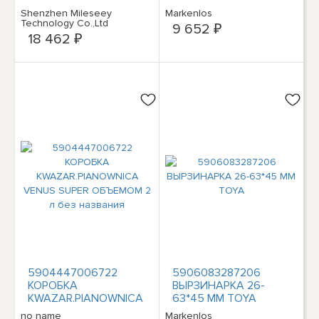
Вт, 4-60Ач, для
Shenzhen Mileseey
Markenlos
аккумулятора в
Technology Co.,Ltd
9 652 ₽
Квасовиче
18 462 ₽
5904447006722
5906083287206
КОРОБКА
ВЫРЗИНАРКА 26-
KWAZAR.PIANOWNICA
63*45 ММ TOYA
VENUS SUPER
no name
Markenlos