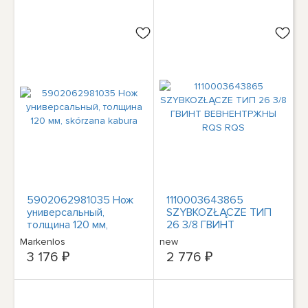
5902062981035 Нож
1110003643865
универсальный,
SZYBKOZŁĄCZE ТИП
толщина 120 мм,
26 3/8 ГВИНТ
skórzana kabura
ВЕВНЕНТРЖНЫ RQS
Markenlos
new
RQS
3 176 ₽
2 776 ₽