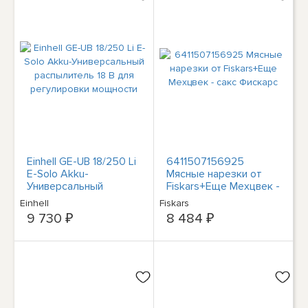
Einhell GE-UB 18/250 Li
6411507156925
E-Solo Akku-
Мясные нарезки от
Универсальный
Fiskars+Еще Мехцвек -
распылитель 18 В для
сакс Фискарс
Einhell
Fiskars
регулировки
9 730 ₽
8 484 ₽
мощности