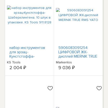
набор инструментов
5906083091254
для эрзац-
ЦИФРОВОЙ ЖК-
Кунстстоффа-
дисплей MIERNIK TRUE
Шаберклингена, 10
RMS YATO
KS Tools
Markenlos
штук в упаковке, KS
2 004 ₽
9 036 ₽
Tools 911.8128