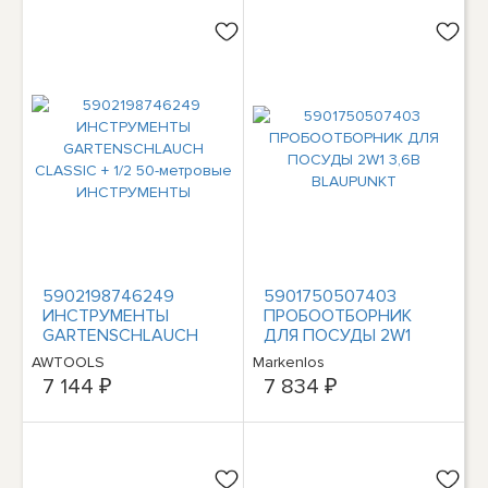
5902198746249
5901750507403
ИНСТРУМЕНТЫ
ПРОБООТБОРНИК
GARTENSCHLAUCH
ДЛЯ ПОСУДЫ 2W1
CLASSIC + 1/2 50-
3,6В BLAUPUNKT
AWTOOLS
Markenlos
метровые
7 144 ₽
7 834 ₽
ИНСТРУМЕНТЫ