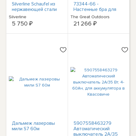
Silverline Schaufel из
73344-66 -
нержавеющей стали
Настенные бра для
1030 мм
наружного освещения
Silverline
The Great Outdoors
5 750 ₽
21 266 ₽
Дальмеж лазеровы
5907558463279
мили S7 60м
Автоматический
выключатель 2А/35