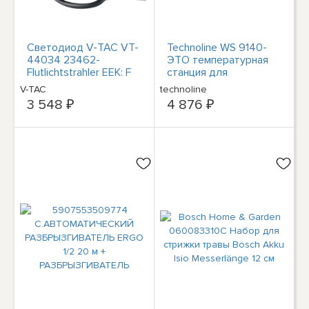
Светодиод V-TAC VT-
Technoline WS 9140-
44034 23462-
ЭТО температурная
Flutlichtstrahler EEK: F
станция для
(A - G) 30 Вт RGBW
определения
V-TAC
technoline
температуры в
3 548 ₽
4 876 ₽
датчике температуры