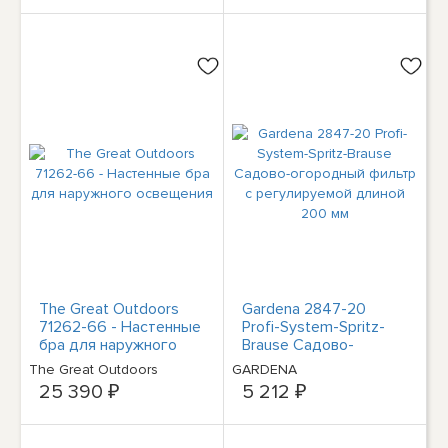
The Great Outdoors
Gardena 2847-20
71262-66 - Настенные
Profi-System-Spritz-
бра для наружного
Brause Садово-
освещения
огородный фильтр с
The Great Outdoors
GARDENA
регулируемой длиной
25 390 ₽
5 212 ₽
200 мм