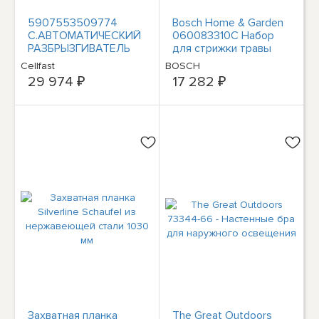
5907553509774
Bosch Home & Garden
C.АВТОМАТИЧЕСКИЙ
060083310C Набор
РАЗБРЫЗГИВАТЕЛЬ
для стрижки травы
ERGO 1/2 20 м +
Bosch Akku Isio
Cellfast
BOSCH
РАЗБРЫЗГИВАТЕЛЬ
Messerlänge 12 см
29 974 ₽
17 282 ₽
Захватная планка
The Great Outdoors