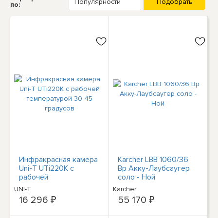
по:
Инфракрасная камера
Kärcher LBB 1060/36
Uni-T UTi220K с
Bp Акку-Лаубсаугер
рабочей
соло - Ной
температурой 30-45
UNI-T
Karcher
градусов
16 296 ₽
55 170 ₽