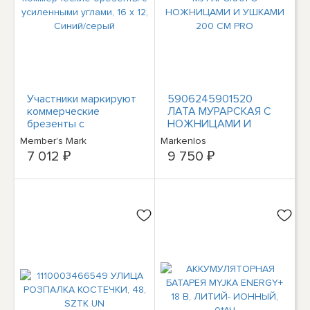
Участники маркируют
5906245901520
коммерческие
ЛАТА МУРАРСКАЯ С
брезенты с
НОЖНИЦАМИ И
усиленными углами, 16
УШКАМИ 200 СМ PRO
Member's Mark
Markenlos
x 12, Синий/серый
7 012 ₽
9 750 ₽