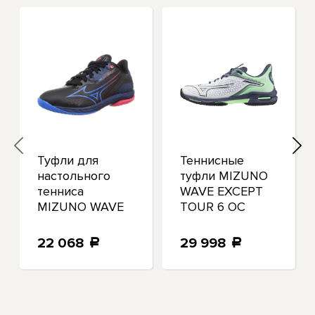
Туфли для
Теннисные
настольного
туфли MIZUNO
тенниса
WAVE EXCEPT
MIZUNO WAVE
TOUR 6 OC
DRIVE NEO 3
White Mint
черные
61GB2472
22 068
29 998
a
a
81GA2200
US6(24 см)
US10(28 см)