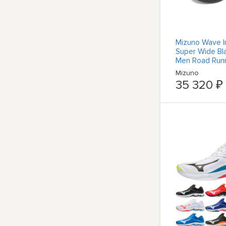
Mizuno Wave In
Super Wide Bl
Men Road Run
J1GC2545-03
Mizuno
35 320 ₽