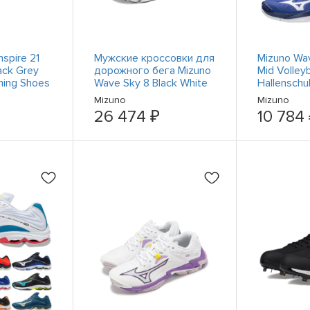
spire 21
Мужские кроссовки для
Mizuno W
ack Grey
дорожного бега Mizuno
Mid Volley
ning Shoes
Wave Sky 8 Black White
Hallenschu
J1GC2402-52
Sportschu
Mizuno
Mizuno
26 474 ₽
10 784