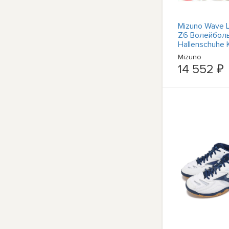
Mizuno Wave L
Z6 Волейбол
Hallenschuhe
спортивный к
Mizuno
14 552 ₽