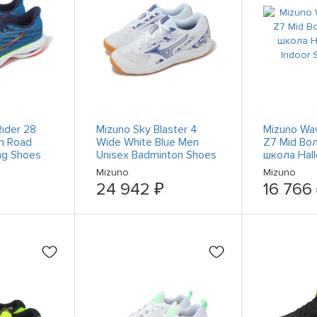
ider 28
Mizuno Sky Blaster 4
Mizuno Wav
n Road
Wide White Blue Men
Z7 Mid Во
ng Shoes
Unisex Badminton Shoes
школа Hal
71GA2533-11
Indoor Spo
Mizuno
Mizuno
24 942 ₽
16 766