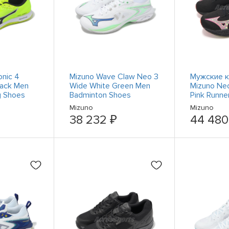
onic 4
Mizuno Wave Claw Neo 3
Мужские к
lack Men
Wide White Green Men
Mizuno Neo
g Shoes
Badminton Shoes
Pink Runne
71GA2473-15
для бега 
Mizuno
Mizuno
J1GC2434
38 232 ₽
44 480