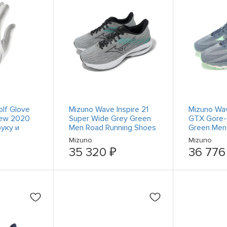
olf Glove
Mizuno Wave Inspire 21
Mizuno Wa
New 2020
Super Wide Grey Green
GTX Gore-
уку и
Men Road Running Shoes
Green Men
J1GC2545-05
Shoes J1G
Mizuno
Mizuno
35 320 ₽
36 776