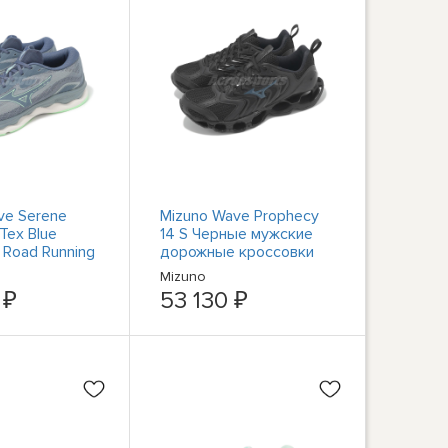
ve Serene
Mizuno Wave Prophecy
Tex Blue
14 S Черные мужские
 Road Running
дорожные кроссовки
C2460-51
унисекс J1GC2583-33
Mizuno
 ₽
53 130 ₽