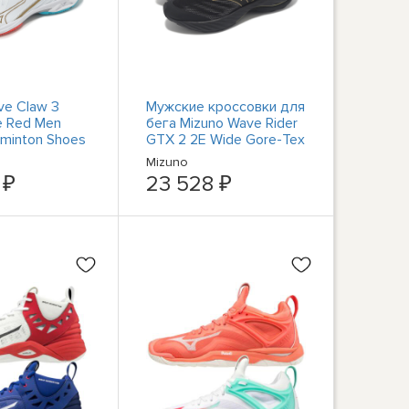
ve Claw 3
Мужские кроссовки для
e Red Men
бега Mizuno Wave Rider
dminton Shoes
GTX 2 2E Wide Gore-Tex
-24
Black Gold J1GC2480-01
Mizuno
 ₽
23 528 ₽