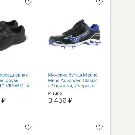
овседневная
Мужские бутсы Mizuno
ая обувь
Mens Advanced Classic
40 VII SW GTX
с 9 шипами, 7 черных
черного цвета
шипов, 15 средних (D)
Mizuno
-09
BHFO 5172
 ₽
3 456 ₽