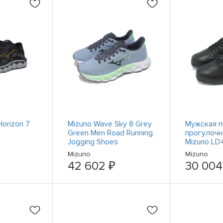
orizon 7
Mizuno Wave Sky 8 Grey
Мужская п
Green Men Road Running
прогулочн
Jogging Shoes
Mizuno LD
J1GC2402-51
Gore-Tex 
Mizuno
Mizuno
B1GC2407
42 602 ₽
30 004