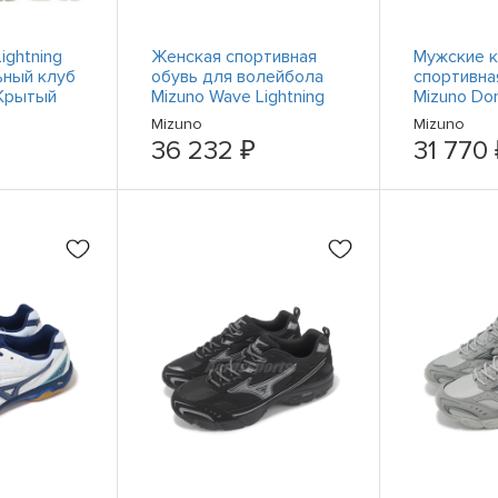
ightning
Женская спортивная
Мужские к
ьный клуб
обувь для волейбола
спортивна
 Крытый
Mizuno Wave Lightning
Mizuno Do
луб
Z8 White Purple
Mizuno
Mizuno
V1GC2400-10
36 232 ₽
31 770