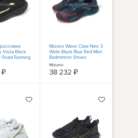
россовки
Mizuno Wave Claw Neo 3
 Vista Black
Wide Black Blue Red Men
r Road Running
Badminton Shoes
трусцой
71GA2473-17
Mizuno
-03
 ₽
38 232 ₽