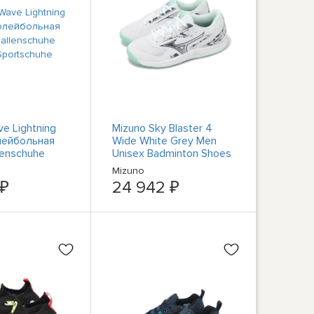
e Lightning
Mizuno Sky Blaster 4
лейбольная
Wide White Grey Men
lenschuhe
Unisex Badminton Shoes
rtschuhe
71GA2533-13
Mizuno
 ₽
24 942 ₽