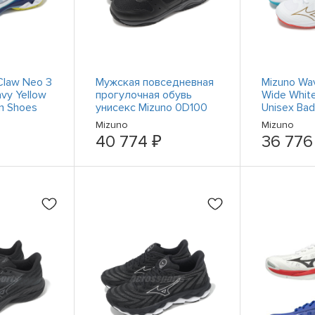
Claw Neo 3
Мужская повседневная
Mizuno Wa
vy Yellow
прогулочная обувь
Wide Whit
n Shoes
унисекс Mizuno 0D100
Unisex Ba
GTX 8 Gore-Tex
71GA2443
Mizuno
Mizuno
черного цвета
40 774 ₽
36 776
B1GA2300-09