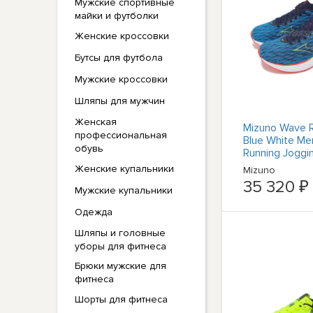
Мужские спортивные
майки и футболки
Женские кроссовки
Бутсы для футбола
Мужские кроссовки
Шляпы для мужчин
Женская
Mizuno Wave R
профессиональная
Blue White Me
обувь
Running Joggi
J1GC2403-56
Женские купальники
Mizuno
35 320 ₽
Мужские купальники
Одежда
Шляпы и головные
уборы для фитнеса
Брюки мужские для
фитнеса
Шорты для фитнеса