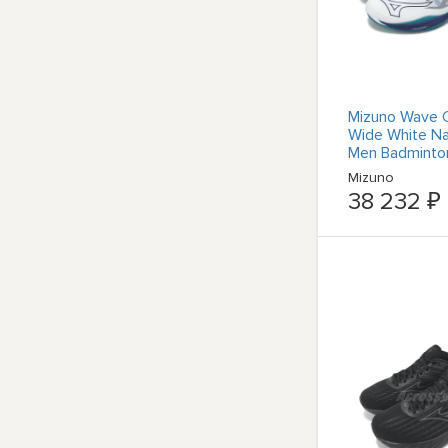
Mizuno Wave 
Wide White Na
Men Badminto
71GA2473-16
Mizuno
38 232 ₽