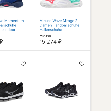
ave Momentum
Mizuno Wave Mirage 3
ballschuhe
Damen Handballschuhe
he Indoor
Hallenschuhe
he
Спортивные тренажеры
Mizuno
для помещений
 ₽
15 274 ₽