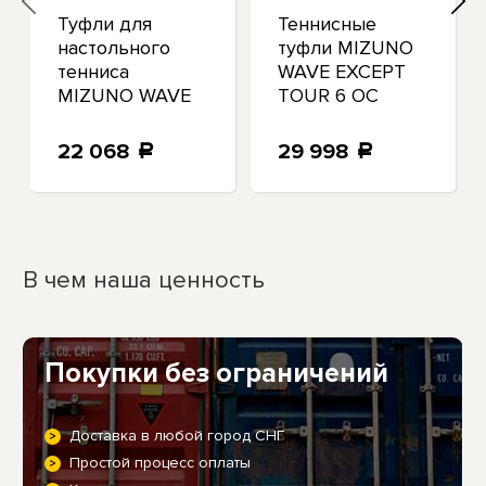
Туфли для
Теннисные
настольного
туфли MIZUNO
тенниса
WAVE EXCEPT
MIZUNO WAVE
TOUR 6 OC
DRIVE NEO 3
White Mint
черные
61GB2472
22 068
29 998
a
a
81GA2200
US6(24 см)
US10(28 см)
В чем наша ценность
Покупки без ограничений
Доставка в любой город СНГ
Простой процесс оплаты