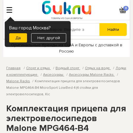
0
Ваш город Москва?
Нет, другой
Оригинальные бренды из США и Европы с доставкой в
Россию
Главная
Спорт и отдых
Водный спорт
Отдых на воде
Лодки
и комплектующие
Аксессуары
Аксессуары Malone Racks
Malone Racks
Комплектация прицепа для электровелосипедов
Malone MPG464-B4 MicroSport LowBed 4 (4 стойки для
электровелосипедов, Kic
Комплектация прицепа для
электровелосипедов
Malone MPG464-B4