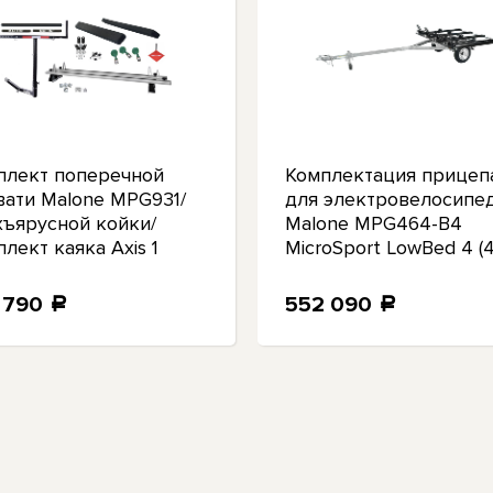
плект поперечной
Комплектация прицеп
вати Malone MPG931/
для электровелосипе
хъярусной койки/
Malone MPG464-B4
лект каяка Axis 1
MicroSport LowBed 4 (
стойки для
электровелосипедов, 
 790
552 090
a
a