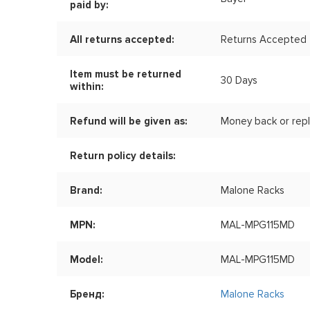
paid by:
All returns accepted:
Returns Accepted
Item must be returned
30 Days
within:
Refund will be given as:
Money back or repl
Return policy details:
Brand:
Malone Racks
MPN:
MAL-MPG115MD
Model:
MAL-MPG115MD
Бренд:
Malone Racks