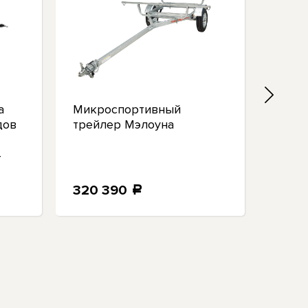
а
Микроспортивный
Сист
дов
трейлер Мэлоуна
одно
Malon
4
Kic
320 390
3 16
a