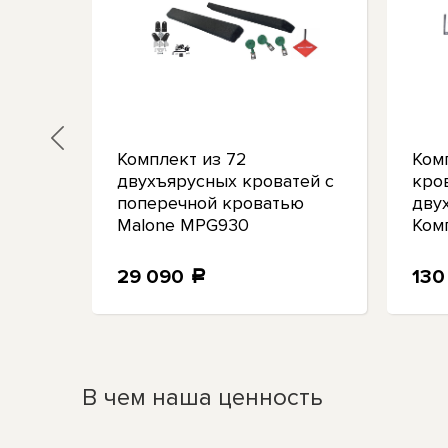
а
Комплект из 72
Ком
one
двухъярусных кроватей с
кро
поперечной кроватью
дву
Malone MPG930
Комп
29 090
130
a
В чем наша ценность