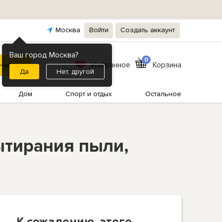
Москва
Войти
Создать аккаунт
Ваш город Москва?
0
Избранное
Корзина
Нет, другой
Дом
Спорт и отдых
Остальное
ытирания пыли,
К сожалению, этого