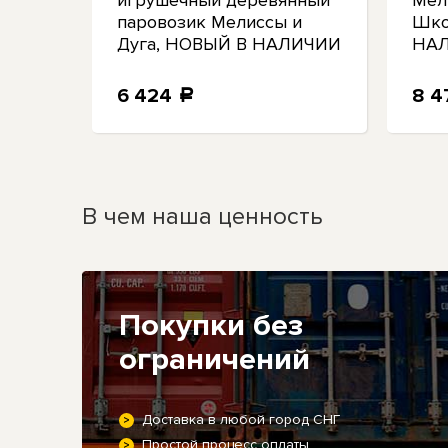
op
игрушечный деревянный
Мел
паровозик Мелиссы и
Шко
Дуга, НОВЫЙ В НАЛИЧИИ
НАЛ
6 424
8 
a
В чем наша ценность
Покупки без
ограничений
Доставка в любой город СНГ
Простой процесс оплаты