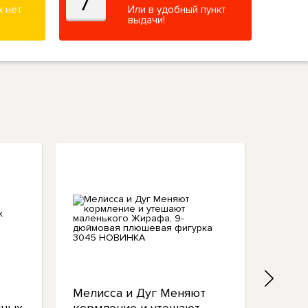
х нет
Или в удобный пункт
выдачи!
Мелисса и Дуг Меняют
Мелис