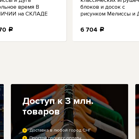
иссы и Дуга
классических игруше
льное время В
блоков и досок с
ИЧИИ на СКЛАДЕ
рисунком Мелиссы и 
470
6 704
a
a
Доступ к 3 млн.
товаров
Доставка в любой город СНГ
Простой процесс оплаты