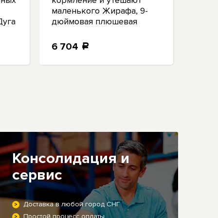
чных
кормление и утешают
Берут
маленького Жирафа, 9-
набо
Дуга
дюймовая плюшевая
фигу
фигурка 3045 НОВИНКА
НАЛ
6 704
7 0
a
Консолидация и
сервис
Доставка в любой город СНГ
Простой процесс оплаты