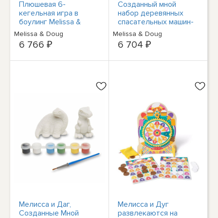
Плюшевая 6-
Созданный мной
кегельная игра в
набор деревянных
боулинг Melissa &
спасательных машин-
Doug Monster Plush с
динозавров Мелиссы
Melissa & Doug
Melissa & Doug
сумкой для хранения
и Дуга, НОВЫЙ В
6 766 ₽
6 704 ₽
дошкольной игры
НАЛИЧИИ
Мелисса и Даг,
Мелисса и Дуг
Созданные Мной
развлекаются на