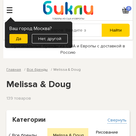
0
Ваш город Москва?
Нет, другой
Оригинальные бренды из США и Европы с доставкой в
Россию
Главная
Все бренды
Melissa & Doug
Melissa & Doug
139 товаров
Категории
Свернуть
Рисование
Все бренды
Melissa & Doug