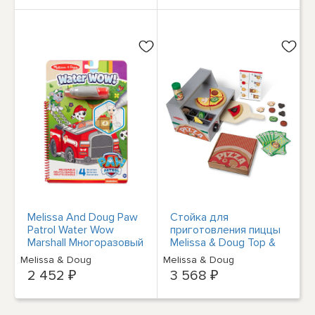
Melissa And Doug Paw
Стойка для
Patrol Water Wow
приготовления пиццы
Marshall Многоразовый
Melissa & Doug Top &
набор для занятий
Bake 34шт
Melissa & Doug
Melissa & Doug
НОВЫЕ игрушки
2 452 ₽
3 568 ₽