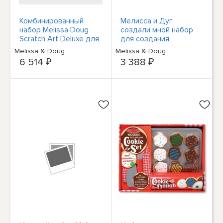
Комбинированный
Мелисса и Дуг
набор Melissa Doug
создали мной набор
Scratch Art Deluxe для
для создания
декоративно-
копилки-копилки NEW
Melissa & Doug
Melissa & Doug
прикладного
6 514 ₽
3 388 ₽
творчества,
окрашенный в разные
цвета