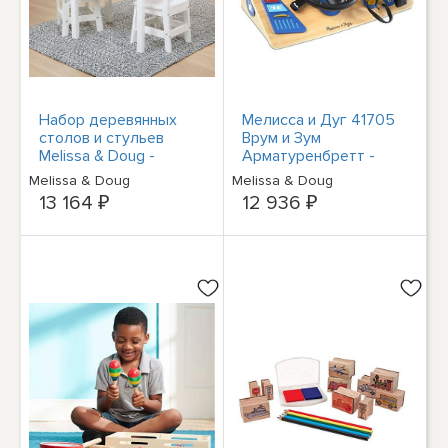
Набор деревянных
Мелисса и Дуг 41705
столов и стульев
Врум и Зум
Melissa & Doug -
Арматуренбретт -
белый
Автофантастический
Melissa & Doug
Melissa & Doug
фильм-сказка
13 164 ₽
12 936 ₽