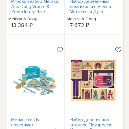
Игровой набор Melissa
Набор деревянных
And Doug Vroom &
ломтиков и печенья
Zoom Interactive
Мелиссы и Дуга -
Dashboard 31705
НОВЫЕ традиционные
Melissa & Doug
Melissa & Doug
НОВЫЙ
деревянные игрушки
13 384 ₽
7 672 ₽
Мелисса и Дуг
Набор деревянных
позволяют
штампов Принцесса