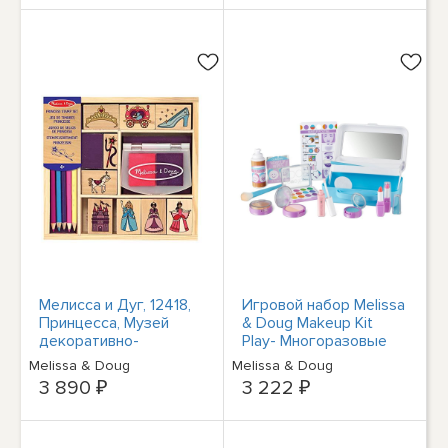
шт.)
Мелисса и Дуг, 12418,
Игровой набор Melissa
Принцесса, Музей
& Doug Makeup Kit
декоративно-
Play- Многоразовые
прикладного
салфетки для
Melissa & Doug
Melissa & Doug
искусства, Музей
макияжа без
3 890 ₽
3 222 ₽
яблонь
беспорядка Play