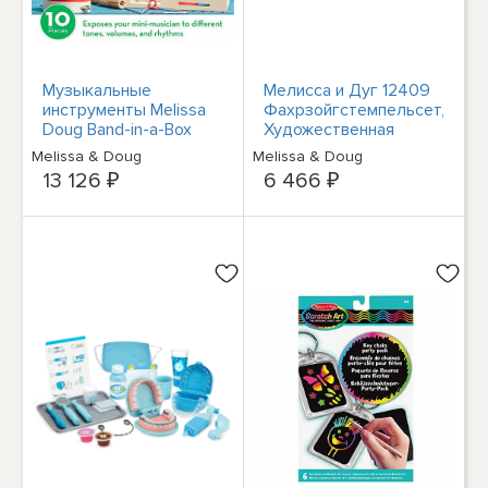
Музыкальные
Мелисса и Дуг 12409
инструменты Melissa
Фахрзойгстемпельсет,
Doug Band-in-a-Box
Художественная
Различные
мастерская,
Melissa & Doug
Melissa & Doug
инструменты,
Штемпельсет,
13 126 ₽
6 466 ₽
Деревянные
Хольцшпилзойг
инструменты