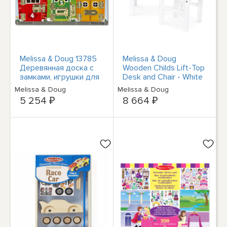
Melissa & Doug 13785
Melissa & Doug
Деревянная доска с
Wooden Childs Lift-Top
замками, игрушки для
Desk and Chair - White
развития моторики,
Melissa & Doug
Melissa & Doug
фигур и цифр
5 254 ₽
8 664 ₽