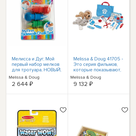
Мелисса и Дуг, Мой
Melissa & Doug 41705 -
первый набор мелков
Это серия фильмов,
для тротуара, НОВЫЙ,
которые показывают,
В НАЛИЧИИ
что происходит за
Melissa & Doug
Melissa & Doug
кулисами.
2 644 ₽
9 132 ₽