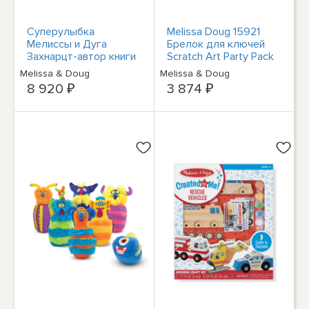
Суперулыбка
Melissa Doug 15921
Мелиссы и Дуга
Брелок для ключей
Захнарцт-автор книги
Scratch Art Party Pack
Умфанграйхем,
Melissa & Doug
Melissa & Doug
реалистический мир
8 920 ₽
3 874 ₽