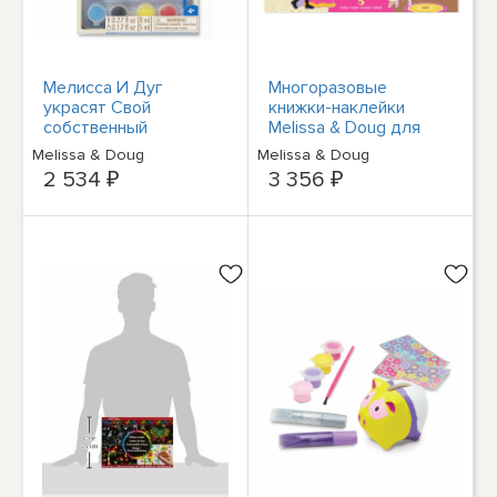
Мелисса И Дуг
Многоразовые
украсят Свой
книжки-наклейки
собственный
Melissa & Doug для
Деревянный набор
детей старше 3 лет,
Melissa & Doug
Melissa & Doug
для создания
Книжка-наклейка
2 534 ₽
3 356 ₽
гоночных
принцессы, P
автомобилей, НОВЫЙ
В НАЛИЧИИ