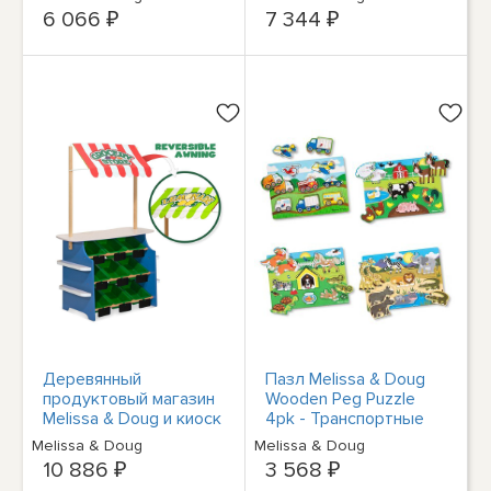
мужчин.
6 066 ₽
7 344 ₽
Деревянный
Пазл Melissa & Doug
продуктовый магазин
Wooden Peg Puzzle
Melissa & Doug и киоск
4pk - Транспортные
с лимонадом -
средства, Ферма,
Melissa & Doug
Melissa & Doug
Реверсивный тент,
Сафари, Домашние
10 886 ₽
3 568 ₽
животные