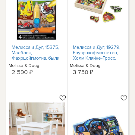
Мелисса и Дуг, 15375,
Мелисса и Дуг, 19279,
Малблок,
Бауэрнхофмагнетен,
Фахрцойгмотив, были
Холм Кляйне-Гросс,
сняты в баре
20, Штюкк-Спильцойг
Melissa & Doug
Melissa & Doug
Wiederverwendbar.
2 590 ₽
3 750 ₽