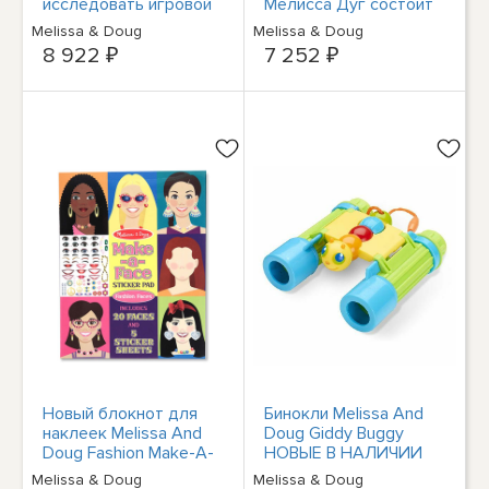
исследовать игровой
Мелисса Дуг состоит
набор для рыбалки,
из 9 марок, 5 цветных
Melissa & Doug
Melissa & Doug
НОВЫЙ В НАЛИЧИИ
карандашей и 2-Кол
8 922 ₽
7 252 ₽
Новый блокнот для
Бинокли Melissa And
наклеек Melissa And
Doug Giddy Buggy
Doug Fashion Make-A-
НОВЫЕ В НАЛИЧИИ
Face Sticker Pad В
Melissa & Doug
Melissa & Doug