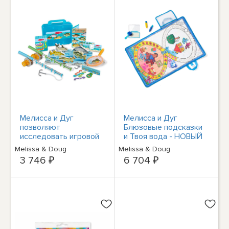
Мелисса и Дуг
Мелисса и Дуг
позволяют
Блюзовые подсказки
исследовать игровой
и Твоя вода - НОВЫЙ
набор для рыбалки
коврик для активного
Melissa & Doug
Melissa & Doug
отдыха
3 746 ₽
6 704 ₽