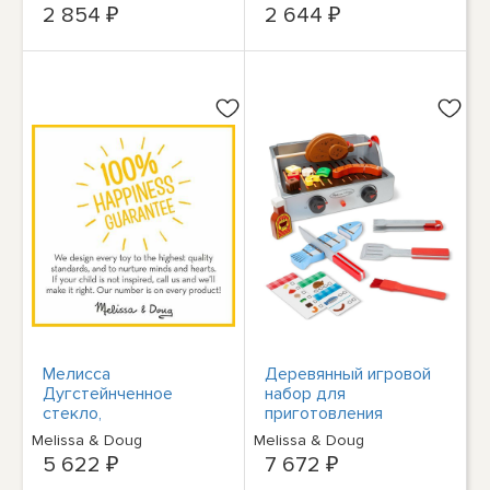
НАЛИЧИИ
2 854 ₽
2 644 ₽
Мелисса
Деревянный игровой
Дугстейнченное
набор для
стекло,
приготовления
изготовленное легко -
барбекю на гриле
Melissa & Doug
Melissa & Doug
Единорог
Melissa & Doug
5 622 ₽
7 672 ₽
Rotisserie and Grill (24