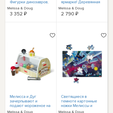
Фигурки динозавров,
ярмарке! Деревянная
Набор для рукоделия
двусторонняя рулетка
Melissa & Doug
Melissa & Doug
NEW
и игры Plinko
3 352 ₽
2 790 ₽
Мелисса и Дуг
Светящиеся в
зачерпывают и
темноте картонные
подают мороженое на
ножки Мелиссы и
прилавке
Дуга, 48 штук, для
Melissa & Doug
Melissa & Doug