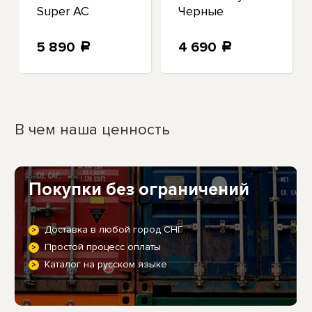
Super AC
Черные
кроссовки
Повседневная
5 890
4 690
a
a
обувь 385512-
В чем наша ценность
Покупки без ограничений
Доставка в любой город СНГ
Простой процесс оплаты
Каталог на русском языке