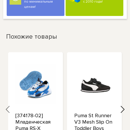
по минимальным
с 2010 года!
ценам!
Похожие товары
[374178-02]
Puma St Runner
Младенческая
V3 Mesh Slip On
Puma RS-X
Toddler Boys