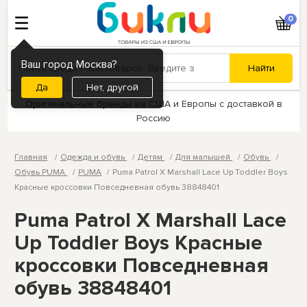
0
Ваш город Москва?
Нет, другой
Оригинальные бренды из США и Европы с доставкой в
Россию
Главная
Одежда и обувь
Детям
Для малышей
Обувь
Обувь PUMA
PUMA
Puma Patrol X Marshall Lace Up Toddler Boys
Красные кроссовки Повседневная обувь 38848401
Puma Patrol X Marshall Lace
Up Toddler Boys Красные
кроссовки Повседневная
обувь 38848401