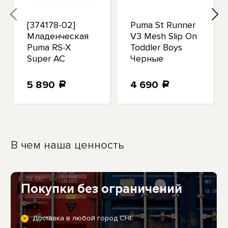
[374178-02]
Puma St Runner
Младенческая
V3 Mesh Slip On
Puma RS-X
Toddler Boys
Super AC
Черные
кроссовки
Повседневная
5 890
4 690
a
a
обувь 385512-
В чем наша ценность
Покупки без ограничений
Доставка в любой город СНГ