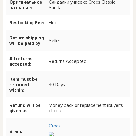
Оригинальное
Сандалии унисекс Crocs Classic
название:
Sandal
Restocking Fee:
Нет
Return shipping
Seller
will be paid by:
All returns
Returns Accepted
accepted:
Item must be
returned
30 Days
within:
Refund will be
Money back or replacement (buyer's
given as:
choice)
Crocs
Brand: