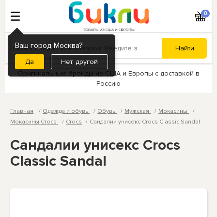
0
Ваш город Москва?
Нет, другой
Оригинальные бренды из США и Европы с доставкой в
Россию
Главная
Одежда и обувь
Обувь
Мужская
Мокасины
Мокасины Crocs
Crocs
Сандалии унисекс Crocs Classic Sandal
Сандалии унисекс Crocs
Classic Sandal