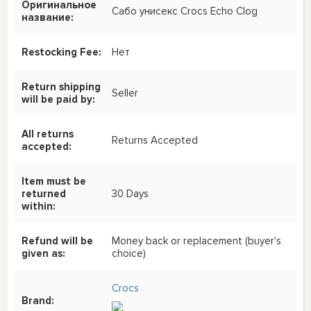
Оригинальное
Сабо унисекс Crocs Echo Clog
название:
Restocking Fee:
Нет
Return shipping
Seller
will be paid by:
All returns
Returns Accepted
accepted:
Item must be
returned
30 Days
within:
Refund will be
Money back or replacement (buyer's
given as:
choice)
Crocs
Brand: