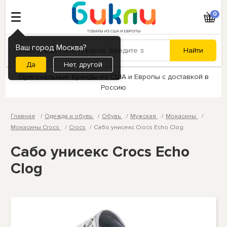
0
Ваш город Москва?
Нет, другой
Оригинальные бренды из США и Европы с доставкой в
Россию
Главная
Одежда и обувь
Обувь
Мужская
Мокасины
Мокасины Crocs
Crocs
Сабо унисекс Crocs Echo Clog
Сабо унисекс Crocs Echo
Clog