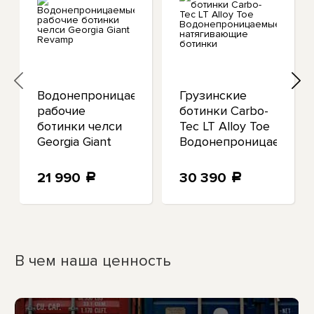
мые
Водонепроницаемые
Грузинские
рабочие
ботинки Carbo-
ботинки челси
Tec LT Alloy Toe
Georgia Giant
Водонепроницаемые
Revamp
натягивающие
ботинки
21 990
30 390
a
a
В чем наша ценность