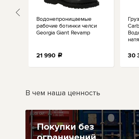
очие
Водонепроницаемые
Гру
ns
рабочие ботинки челси
Carb
Georgia Giant Revamp
Вод
нат
21 990
30
a
В чем наша ценность
Покупки без
ограничений