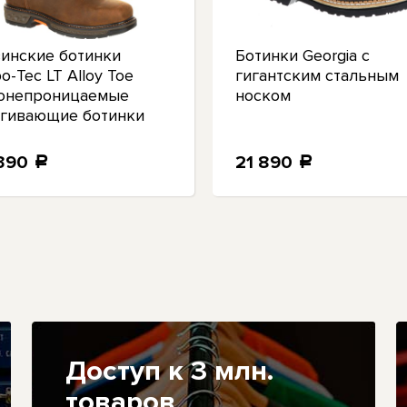
зинские ботинки
Ботинки Georgia с
o-Tec LT Alloy Toe
гигантским стальным
онепроницаемые
носком
ягивающие ботинки
 390
21 890
a
a
Доступ к 3 млн.
товаров