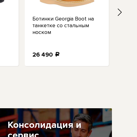
Ботинки Georgia Boot на
Водо
танкетке со стальным
рабоч
носком
Giant
носк
защи
26 490
25 
a
Консолидация и
сервис