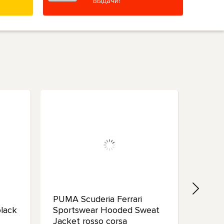
выдачи!
PUMA Scuderia Ferrari
PUMA 
black
Sportswear Hooded Sweat
Jacke
Jacket rosso corsa