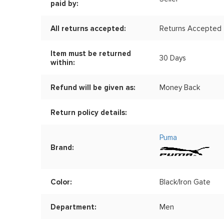
paid by:
All returns accepted:
Returns Accepted
Item must be returned
30 Days
within:
Refund will be given as:
Money Back
Return policy details:
Puma
Brand:
Color:
Black/Iron Gate
Department:
Men