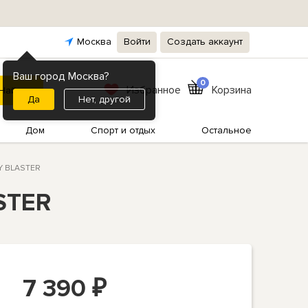
Москва
Войти
Создать аккаунт
Ваш город Москва?
0
Избранное
Корзина
Нет, другой
Дом
Спорт и отдых
Остальное
GY BLASTER
STER
7 390
₽