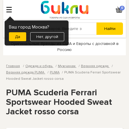
0
Ваш город Москва?
Нет, другой
Оригинальные бренды из США и Европы с доставкой в
Россию
Главная
Одежда и обувь
Мужчинам
Верхняя одежда
Верхняя одежда PUMA
PUMA
PUMA Scuderia Ferrari Sportswear
Hooded Sweat Jacket rosso corsa
PUMA Scuderia Ferrari
Sportswear Hooded Sweat
Jacket rosso corsa