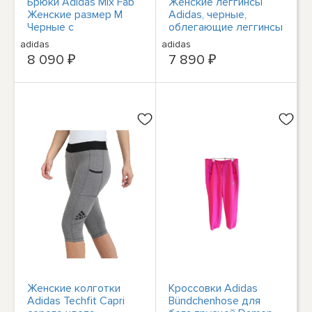
Брюки Adidas Mix Fab
Женские леггинсы
Женские размер M
Adidas, черные,
Черные с
облегающие леггинсы
графическим
с принтом, новые
adidas
adidas
рисунком для занятий
8 090 ₽
7 890 ₽
йогой и компрессией
Женские колготки
Кроссовки Adidas
Adidas Techfit Capri
Bündchenhose для