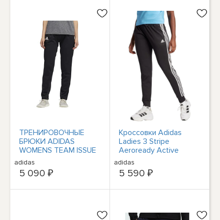
ТРЕНИРОВОЧНЫЕ
Кроссовки Adidas
БРЮКИ ADIDAS
Ladies 3 Stripe
WOMENS TEAM ISSUE
Aeroready Active
ЧЕРНОГО/БЕЛОГО
Jogger, черный/белый,
adidas
adidas
ЦВЕТА НЕБОЛЬШОГО
XS
5 090 ₽
5 590 ₽
РАЗМЕРА