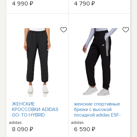
завышенной талией
4 990 ₽
4 790 ₽
ЖЕНСКИЕ
женские спортивные
КРОССОВКИ ADIDAS
брюки с высокой
GO-TO HYBRID
посадкой adidas ESF-
JOGGER - РАЗМЕР:
12153 Multi Sport,
adidas
adidas
ЖЕНСКИЙ S - ЧЕРНЫЙ
Черный/белый, XS
8 090 ₽
6 590 ₽