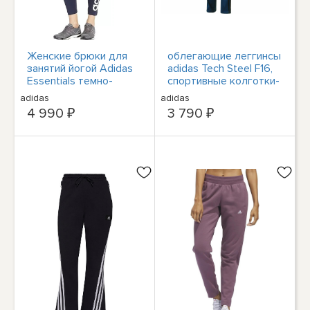
Женские брюки для
облегающие леггинсы
занятий йогой Adidas
adidas Tech Steel F16,
Essentials темно-
спортивные колготки-
синего/белого цвета,
чулки Größe: XS NEU
adidas
adidas
размер M
4 990 ₽
3 790 ₽