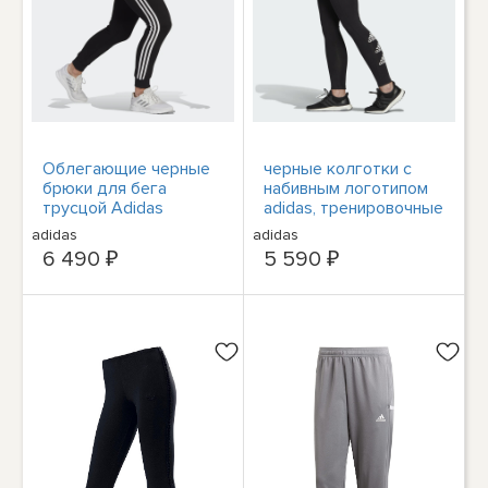
Облегающие черные
черные колготки с
брюки для бега
набивным логотипом
трусцой Adidas
adidas, тренировочные
Originals из флиса с
брюки для йоги в
adidas
adidas
манжетами в 3 полосы
полный рост, женский
6 490 ₽
5 590 ₽
XL FREE SHIPP
размер S