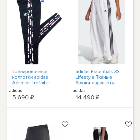
тренировочные
adidas Essentials 3S
колготки adidas
Lifestyle Тканые
Adicolor Trefoil с
брюки-парашюты
темно-синим принтом
Женские
adidas
adidas
в 3 полосы, женский
повседневные брюки
5 690 ₽
14 490 ₽
размер XS
JE1307