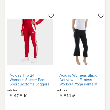
Adidas Tiro 24
Adidas Womens Black
Womens Soccer Pants
Activewear Fitness
Sport Bottoms Joggers
Workout Yoga Pants M
#255
BHFO 1124
adidas
adidas
5 408 ₽
5 814 ₽