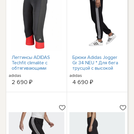
Леггинсы ADIDAS
Брюки Adidas Jogger
Techfit climalite с
Gr 34 NEU * Для бега
обтягивающими
трусцой с высокой
рукавами-капри 3/4,
посадкой, спортивные
adidas
adidas
спортивные, Gr. XS 30-
штаны GD2260
2 690 ₽
4 690 ₽
32