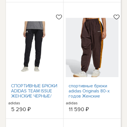
СПОРТИВНЫЕ БРЮКИ
спортивные брюки
ADIDAS TEAM ISSUE
adidas Originals 80-х
ЖЕНСКИЕ ЧЕРНЫЕ/
годов Женские
БЕЛЫЕ РАЗМЕР XS
повседневные брюки
adidas
adidas
Спортивные AsiaFit
5 290 ₽
11 590 ₽
NWT JC6147