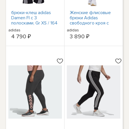
брюки-клеш adidas
Женские флисовые
Damen Fl с 3
брюки Adidas
полосками, Gr XS / 164
свободного кроя с
/ 176, Тренировочные
зауженными
adidas
adidas
брюки 7/8 schwarz
штанинами -
4 790 ₽
3 890 ₽
Фиолетовый (Shadow
Fig), XS