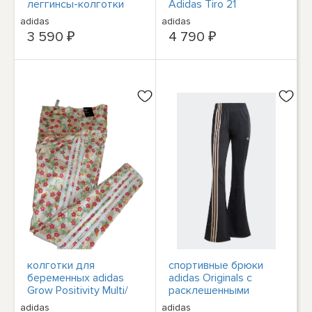
леггинсы-колготки
Adidas Tiro 21
Sporthose Hose NEU *
adidas
adidas
РАСПРОДАЖА
3 590 ₽
4 790 ₽
колготки для
спортивные брюки
беременных adidas
adidas Originals с
Grow Positivity Multi/
расклешенными
Белые в 3 полосы с
штанинами Firebird
adidas
adidas