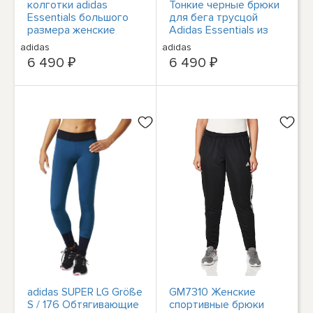
колготки adidas
Тонкие черные брюки
Essentials большого
для бега трусцой
размера женские
Adidas Essentials из
серо-розовые adidas
флиса с манжетами в
adidas
adidas
Linear Size 1X
3 полосы, размер L
6 490 ₽
6 490 ₽
adidas SUPER LG Größe
GM7310 Женские
S / 176 Обтягивающие
спортивные брюки