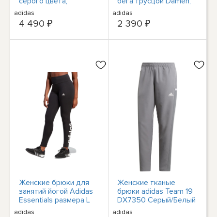
серого цвета,
бега трусцой Damen,
спортивная одежда
14, цена 35 фунтов
adidas
adidas
для бега, НОВИНКА
стерлингов,
4 490 ₽
2 390 ₽
ПОРТОФРЕЙ/
РЮККГАБЕ
Женские брюки для
Женские тканые
занятий йогой Adidas
брюки adidas Team 19
Essentials размера L
DX7350 Серый/Белый
черно-белые с
adidas
adidas