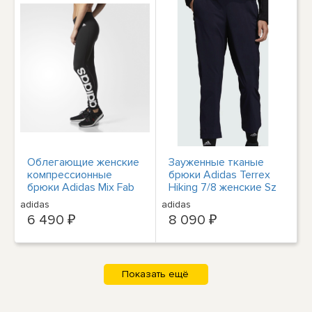
Облегающие женские
Зауженные тканые
компрессионные
брюки Adidas Terrex
брюки Adidas Mix Fab
Hiking 7/8 женские Sz
размера L с черным
L Metal Grey GD1128 за
adidas
adidas
рисунком для занятий
110 долларов
6 490 ₽
8 090 ₽
йогой