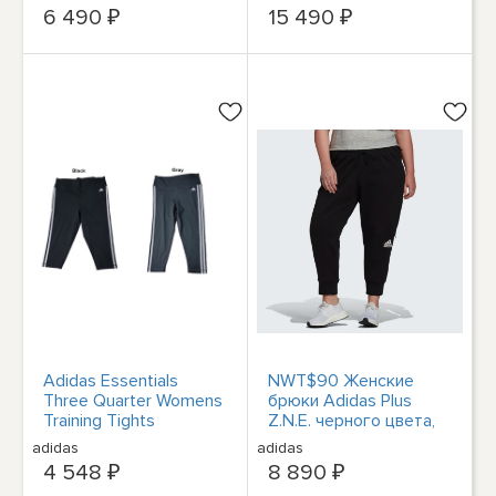
цветочным рисунком,
Женские
6 490 ₽
15 490 ₽
размер L
повседневные брюки
черного цвета JJ0934
Adidas Essentials
NWT$90 Женские
Three Quarter Womens
брюки Adidas Plus
Training Tights
Z.N.E. черного цвета,
размер 4X GM3295
adidas
adidas
4 548 ₽
8 890 ₽