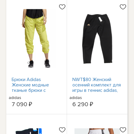
Брюки Adidas
NWT$80 Женский
Женские модные
осенний комплект для
тканые брюки с
игры в теннис adidas,
высокой талией из
тканые брюки
adidas
adidas
ткани желтого цвета
(FS3807), размер XL
7 090 ₽
6 290 ₽
GT3278 L