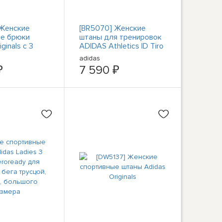
 Женские
[BR5070] Женские
ые брюки
штаны для тренировок
ginals с 3
ADIDAS Athletics ID Tiro
- Legend Ink
- черный белый
adidas
₽
7 590 ₽