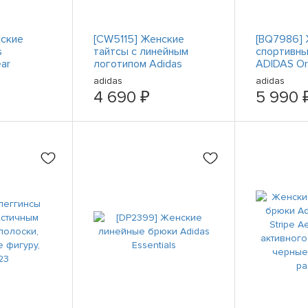
нские
[CW5115] Женские
[BQ7986]
s
тайтсы с линейным
спортивн
ear
логотипом Adidas
ADIDAS Ori
Athletics Essentials -
полосками 
adidas
adidas
серый
4 690 ₽
5 990 