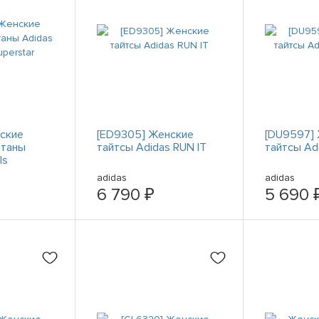
ские
[ED9305] Женские
[DU9597]
штаны
тайтсы Adidas RUN IT
тайтсы Adi
ls
adidas
adidas
6 790 ₽
5 690 