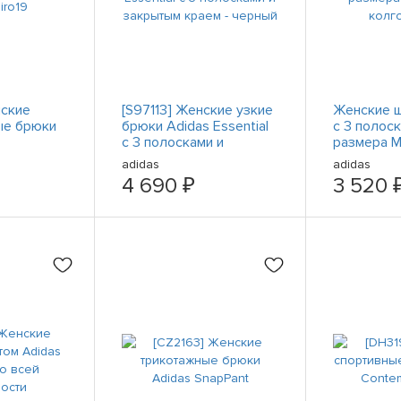
нские
[S97113] Женские узкие
Женские ш
ые брюки
брюки Adidas Essential
с 3 полос
с 3 полосками и
размера M
закрытым краем -
колготки 
adidas
adidas
черный
4 690 ₽
3 520 