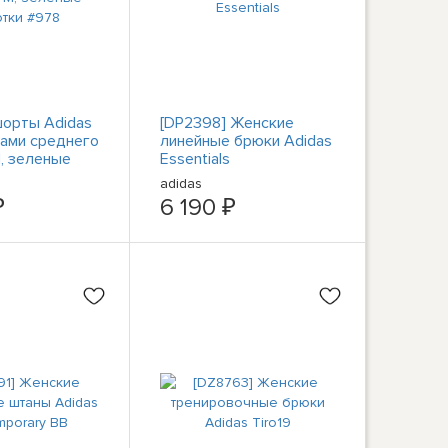
орты Adidas
[DP2398] Женские
ками среднего
линейные брюки Adidas
, зеленые
Essentials
#978
adidas
₽
6 190 ₽