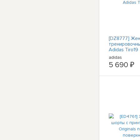
[DZ8777] Же
тренировочн
Adidas Tiro19
adidas
5 690 ₽