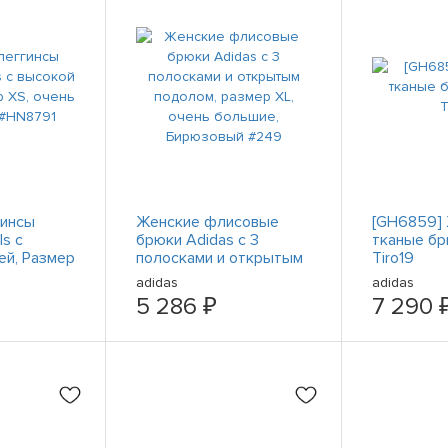
гинсы
Женские флисовые
[GH6859]
ls с
брюки Adidas с 3
тканые бр
ей, Размер
полосками и открытым
Tiro19
ленькие
подолом, размер XL,
adidas
adidas
очень большие,
5 286 ₽
7 290 
Бирюзовый #249