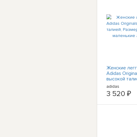
Женские лег
Adidas Origina
высокой тали
XS, очень ма
adidas
#HN8791
3 520 ₽