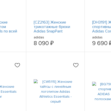
ские
[CZ2163] Женские
[DH3191] 
том
трикотажные брюки
спортивн
ls по всей
Adidas SnapPant
Adidas Co
adidas
adidas
8 090 ₽
9 690 