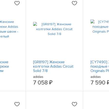
нские
[GR8197] Женские
[CY7490]
брюки
колготки Adidas Circuit
походные 
им
Solid 7/8
Originals P
 - черный
Hu
adidas
adidas
7 058 ₽
7 590 