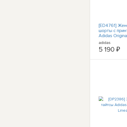
[ED4761] Жен
шорты с прин
Adidas Origina
поверхности
adidas
5 190 ₽