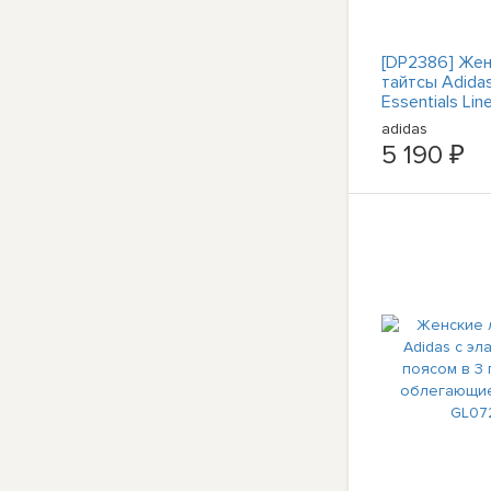
[DP2386] Же
тайтсы Adida
Essentials Lin
adidas
5 190 ₽