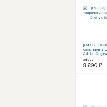
[FM3323] Жен
спортивные 
Adidas Origina
Superstar
adidas
8 890 ₽