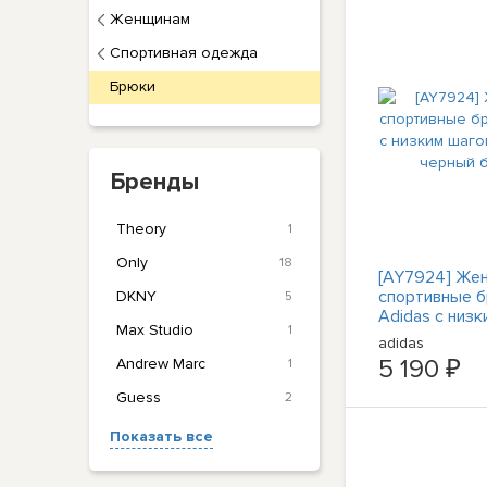
Женщинам
Спортивная одежда
Брюки
Бренды
Theory
1
Only
18
[AY7924] Же
спортивные 
DKNY
5
Adidas с низк
Max Studio
1
шаговым швом
adidas
белый
5 190 ₽
Andrew Marc
1
Guess
2
Показать все