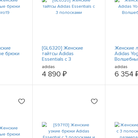
нские
[GL6320] Женские
Женские л
ые брюки
тайтсы Adidas
Adidas Yog
Essentials с 3
Волшебны
полосками
adidas
adidas
4 890 ₽
6 354 