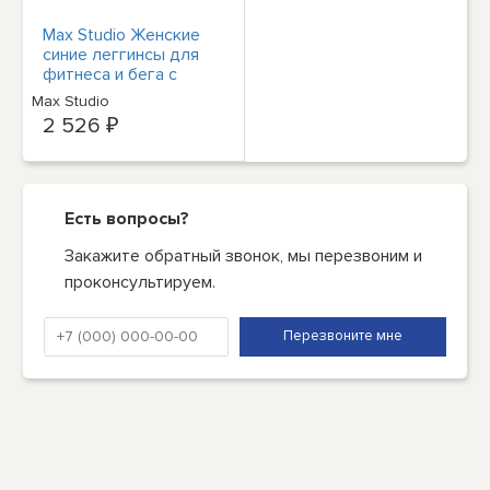
Max Studio Женские
синие леггинсы для
фитнеса и бега с
высокой посадкой XS
Max Studio
BHFO 0708
2 526 ₽
Есть вопросы?
Закажите обратный звонок, мы перезвоним и
проконсультируем.