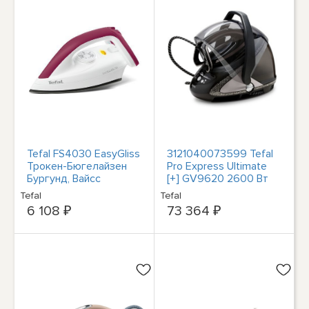
Tefal FS4030 EasyGliss
3121040073599 Tefal
Трокен-Бюгелайзен
Pro Express Ultimate
Бургунд, Вайсс
[+] GV9620 2600 Вт
1,9 л Durilium AirGli
Tefal
Tefal
6 108 ₽
73 364 ₽