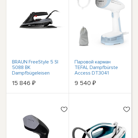
BRAUN FreeStyle 5 SI
Паровой карман
5088 BK
TEFAL Dampfbürste
Dampfbügeleisen
Access DT3041
#25910829
#25731520
15 846 ₽
9 540 ₽