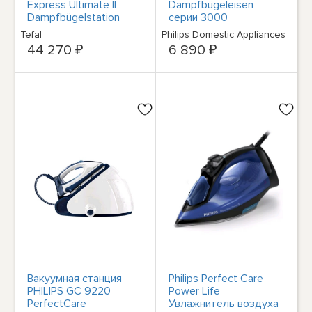
Express Ultimate II
Dampfbügeleisen
Dampfbügelstation
серии 3000
Bügeleisen 3000 Вт
мощностью 2000 Вт,
Tefal
Philips Domestic Appliances
производительность
44 270 ₽
6 890 ₽
30 г/мин, 140 г
керамического
покрытия Dampfstoß
Вакуумная станция
Philips Perfect Care
PHILIPS GC 9220
Power Life
PerfectCare
Увлажнитель воздуха