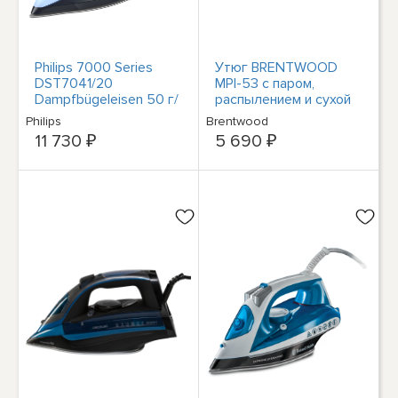
Philips 7000 Series
Утюг BRENTWOOD
DST7041/20
MPI-53 с паром,
Dampfbügeleisen 50 г/
распылением и сухой
мин Trocken серии
обработкой
Philips
Brentwood
DST7041/20- &
11 730 ₽
5 690 ₽