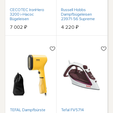
CECOTEC IronHero
Russell Hobbs
3200 i-Насос
Dampfbügeleisen
Bügeleisen
23971-56 Supreme
Steam Pro #1907035
7 002 ₽
4 220 ₽
TEFAL Dampfbürste
Tefal FV5714