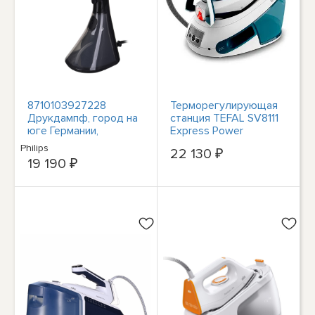
8710103927228
Терморегулирующая
Друкдампф, город на
станция TEFAL SV8111
юге Германии,
Express Power
владелец торгового
#2228014
Philips
22 130 ₽
центра Dampfglätter
19 190 ₽
Ph