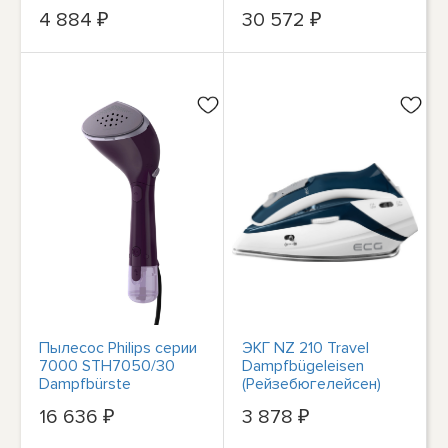
#2879130
4 884 ₽
30 572 ₽
Пылесос Philips серии
ЭКГ NZ 210 Travel
7000 STH7050/30
Dampfbügeleisen
Dampfbürste
(Рейзебюгелейсен)
#2879130
#8956393
16 636 ₽
3 878 ₽