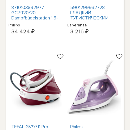
8710103892977
5901299932728
GC7920/20
ГЛАДКИЙ
Dampfbügelstation 1,5-
ТУРИСТИЧЕСКИЙ
литровое паровое
УТЮГ Esperanza
Philips
Esperanza
стекло-Bügelsohle
МОЩНОСТЬЮ 1200
34 424 ₽
3 216 ₽
Aqua-Farbe
Вт
TEFAL GV9711 Pro
Philips