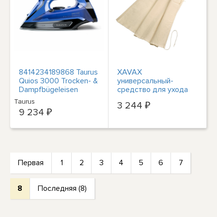
8414234189868 Taurus
XAVAX
Quios 3000 Trocken- &
универсальный-
Dampfbügeleisen
средство для ухода
Керамик-Бюгельзоль
за волосами
Taurus
3 244 ₽
(00110940) #1907154
9 234 ₽
Первая
1
2
3
4
5
6
7
8
Последняя (8)