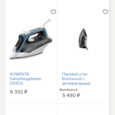
ROWENTA
Паровой утюг
Dampfbügeleisen
Brentwood с
DX1531,
антипригарным
действительный 2
покрытием, черный
Brentwood
6 332 ₽
#1906988
MPI-62
5 490 ₽