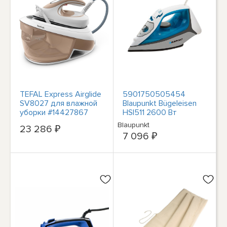
TEFAL Express Airglide
5901750505454
SV8027 для влажной
Blaupunkt Bügeleisen
уборки #14427867
HSI511 2600 Вт
Blaupunkt
Blaupunkt
23 286 ₽
7 096 ₽