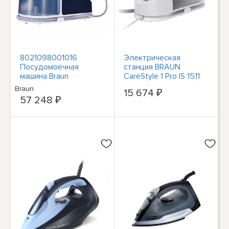
8021098001016
Электрическая
Посудомоечная
станция BRAUN
машина Braun
CareStyle 1 Pro IS 1511
CareStyle 7 Pro IS 7282
WH #2268070
Braun
15 674 ₽
BL FreeGlide 3D
57 248 ₽
Dampferzeuger
мощностью 2700 Вт