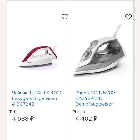
Чайник TEFAL FS 4030
Philips GC 1751/80
Easygliss Bügeleisen
EASYSPEED
#1907243
Dampfbügeleisen
#31826557
Tefal
Philips
4 688 ₽
4 402 ₽