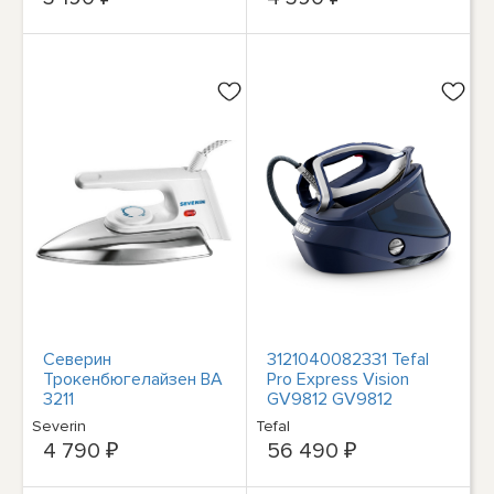
защищающий от
царапин
Северин
3121040082331 Tefal
Трокенбюгелайзен BA
Pro Express Vision
3211
GV9812 GV9812
Тефаль
Severin
Tefal
4 790 ₽
56 490 ₽