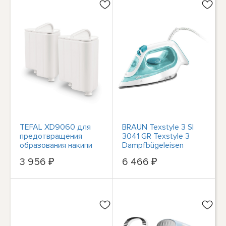
TEFAL XD9060 для
BRAUN Texstyle 3 SI
предотвращения
3041 GR Texstyle 3
образования накипи
Dampfbügeleisen
#28516615
#14756051
3 956 ₽
6 466 ₽