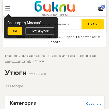
0
Ваш город Москва?
Нет, другой
Оригинальные бренды из США и Европы с доставкой в
Россию
Главная
Бытовая техника
Техника для дома
Техника для
ухода за одеждой
Утюги
Утюги
страница 8
333 товарa
Категории
Свернуть