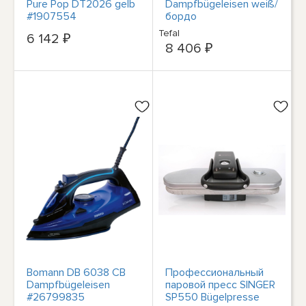
Pure Pop DT2026 gelb
Dampfbügeleisen weiß/
#1907554
бордо
Tefal
6 142 ₽
8 406 ₽
Bomann DB 6038 CB
Профессиональный
Dampfbügeleisen
паровой пресс SINGER
#26799835
SP550 Bügelpresse