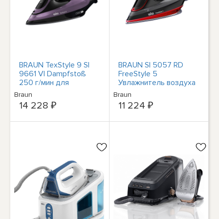
BRAUN TexStyle 9 SI
BRAUN SI 5057 RD
9661 VI Dampfstoß
FreeStyle 5
250 г/мин для
Увлажнитель воздуха
приготовления
Bügeleisen 2700 Вт
Braun
Braun
влажного теста (3100
Увлажнитель воздуха
14 228 ₽
11 224 ₽
Вт, Kera
Bügeleisen