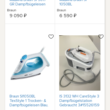
GR Dampfbügeleisen
1050BL
FreeGlide 3D
Braun
Braun
Selbstreinigungsfunction
9 090 ₽
6 590 ₽
2700 Вт
Braun SI1050BL
IS 3132 WH CareStyle 3
TexStyle 1 Trocken- &
Dampfbügelstation
Dampfbügeleisen Blau,
Gebraucht 3#15526159
Weiß