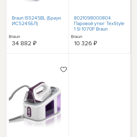
Braun IS5245BL (Браун
8021098000804
ИС5245БЛ)
Паровой утюг TexStyle
1 SI 1070P Braun
Braun
Braun
34 882 ₽
10 326 ₽