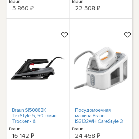
Braun
Braun
5 860 ₽
22 508 ₽
Braun SI5088BK
Посудомоечная
TexStyle 5, 50 г/мин,
машина Braun
Trocken- &
IS3132WH CareStyle 3
Dampfbügeleisen
2400 Вт, 120 г/мин,
Braun
Braun
Schwarz
оранжевая, Weiß
16 142 ₽
24 458 ₽