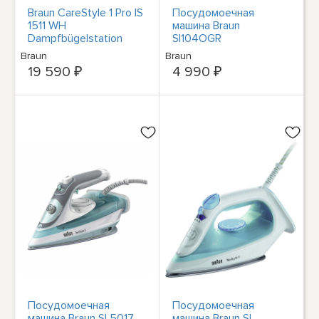
Braun CareStyle 1 Pro IS
Посудомоечная
1511 WH
машина Braun
Dampfbügelstation
SI104OGR
Dampfbügeleisen
Dampfbügeleisen Grün,
Braun
Braun
Дампфбюгелейзен
мощность 2000 Вт
19 590 ₽
4 990 ₽
Посудомоечная
Посудомоечная
машина Braun SI 5017
машина Braun SI