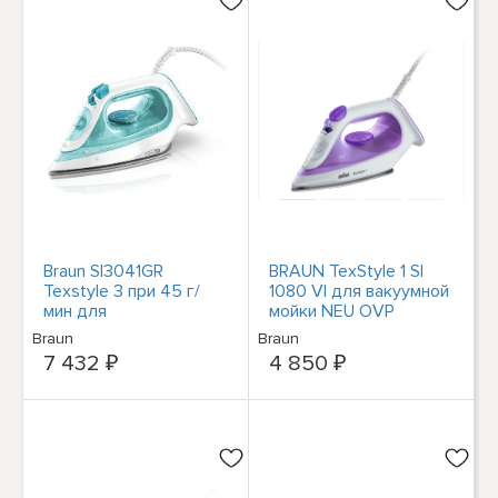
Braun SI3041GR
BRAUN TexStyle 1 SI
Texstyle 3 при 45 г/
1080 VI для вакуумной
мин для
мойки NEU OVP
приготовления
Braun
Braun
десертов по-турецки,
7 432 ₽
4 850 ₽
Weiß