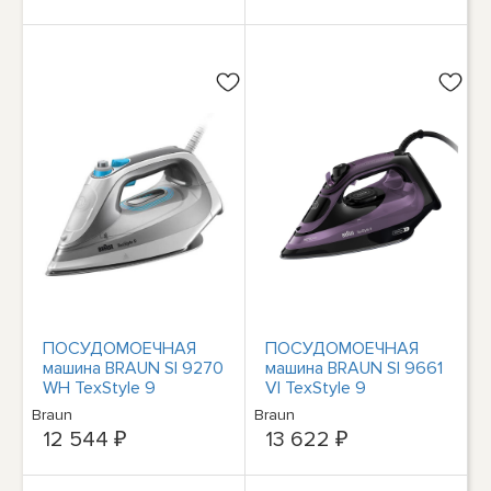
ПОСУДОМОЕЧНАЯ
ПОСУДОМОЕЧНАЯ
машина BRAUN SI 9270
машина BRAUN SI 9661
WH TexStyle 9
VI TexStyle 9
Dampfbügeleisen
Dampfbügeleisen
Braun
Braun
(вайсс-грау)
#31826556
12 544 ₽
13 622 ₽
#14427867