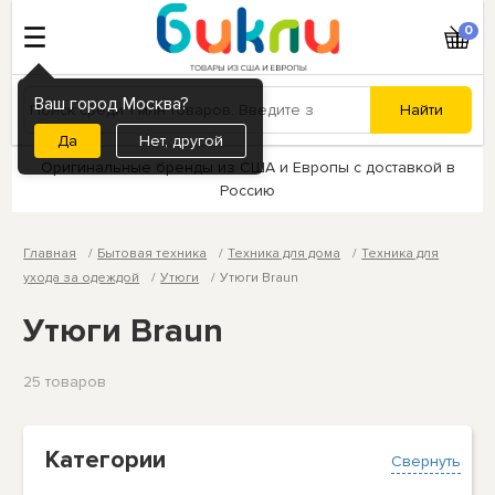
0
Ваш город Москва?
Нет, другой
Оригинальные бренды из США и Европы с доставкой в
Россию
Главная
Бытовая техника
Техника для дома
Техника для
ухода за одеждой
Утюги
Утюги Braun
Утюги Braun
25 товаров
Категории
Свернуть