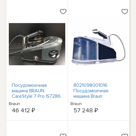
Посудомоечная
8021098001016
машина BRAUN
Посудомоечная
CareStyle 7 Pro IS7286
машина Braun
BK Dampfbügelstation
CareStyle 7 Pro IS 7282
Braun
Braun
Gebraucht 2#2261060
BL FreeGlide 3D
46 412 ₽
57 248 ₽
Dampferzeuger
мощностью 2700 Вт