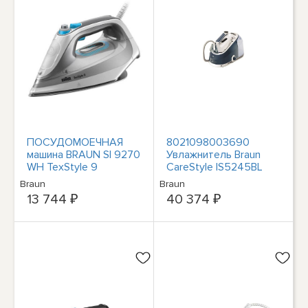
ПОСУДОМОЕЧНАЯ
8021098003690
машина BRAUN SI 9270
Увлажнитель Braun
WH TexStyle 9
CareStyle IS5245BL
Dampfbügeleisen
Braun
Braun
Braun
(вайсс-грау) #1906924
13 744 ₽
40 374 ₽