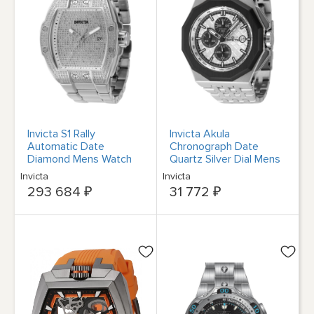
Invicta S1 Rally
Invicta Akula
Automatic Date
Chronograph Date
Diamond Mens Watch
Quartz Silver Dial Mens
45688
Watch 47391
Invicta
Invicta
293 684 ₽
31 772 ₽