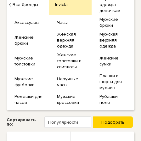
Все бренды
Invicta
одежда
девочкам
Мужские
Аксессуары
Часы
брюки
Женская
Мужская
Женские
верхняя
верхняя
брюки
одежда
одежда
Женские
Мужские
Женские
толстовки и
толстовки
сумки
свитшоты
Плавки и
Мужские
Наручные
шорты для
футболки
часы
мужчин
Ремешки для
Мужские
Рубашки
часов
кроссовки
поло
Сортировать
по: