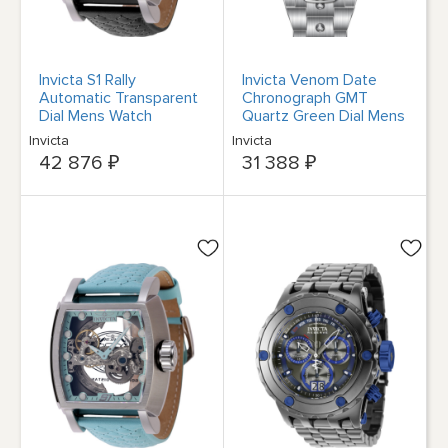
Invicta S1 Rally
Invicta Venom Date
Automatic Transparent
Chronograph GMT
Dial Mens Watch
Quartz Green Dial Mens
45993
Watch 47762
Invicta
Invicta
42 876 ₽
31 388 ₽