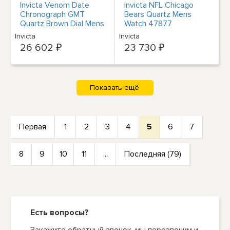
Invicta Venom Date
Invicta NFL Chicago
Chronograph GMT
Bears Quartz Mens
Quartz Brown Dial Mens
Watch 47877
Watch 47761
Invicta
Invicta
26 602 ₽
23 730 ₽
Первая
1
2
3
4
5
6
7
8
9
10
11
...
Последняя (79)
Есть вопросы?
Закажите обратный звонок, мы перезвоним и