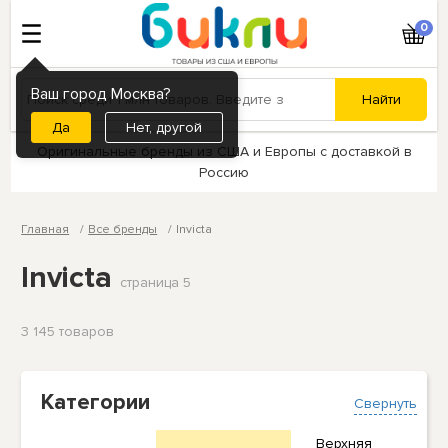
0
Ваш город Москва?
Нет, другой
Оригинальные бренды из США и Европы с доставкой в
Россию
Главная
Все бренды
Invicta
Invicta
страница 5
3 145 товаров
Категории
Свернуть
Верхняя