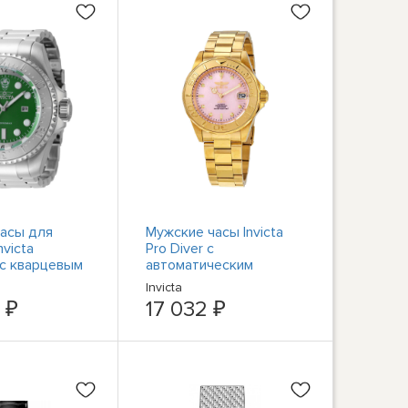
асы для
Мужские часы Invicta
nvicta
Pro Diver с
с кварцевым
автоматическим
и зеленым
розовым циферблатом
Invicta
том 44745
28693
 ₽
17 032 ₽