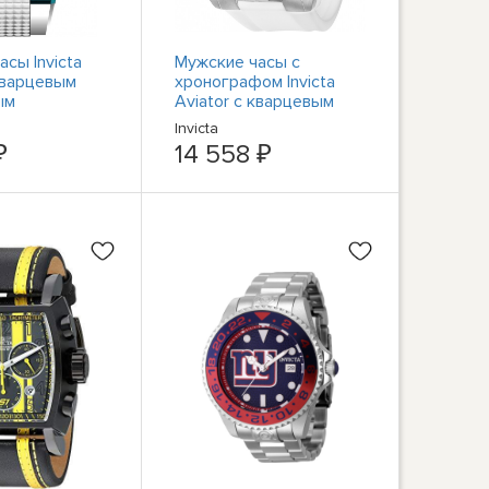
сы Invicta
Мужские часы с
 кварцевым
хронографом Invicta
ым
Aviator с кварцевым
том 44611
серебряным
Invicta
циферблатом 37634
₽
14 558 ₽