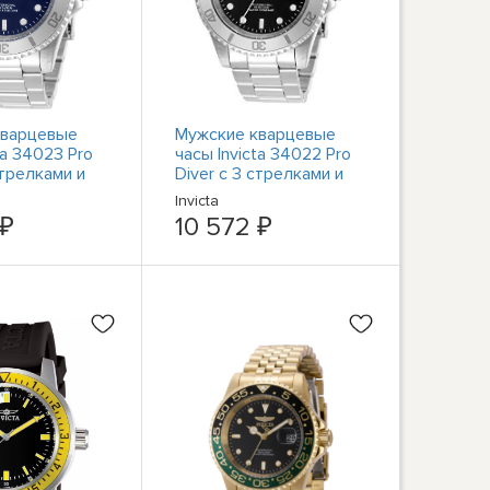
кварцевые
Мужские кварцевые
ta 34023 Pro
часы Invicta 34022 Pro
стрелками и
Diver с 3 стрелками и
ерблатом из
черным циферблатом
Invicta
щей стали
из нержавеющей стали
 ₽
10 572 ₽