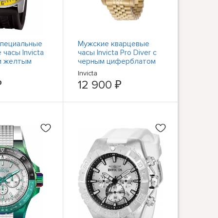
специальные
Мужские кварцевые
часы Invicta
часы Invicta Pro Diver с
и желтым
черным циферблатом
том, черные
44526
Invicta
ые часы
₽
12 900 ₽