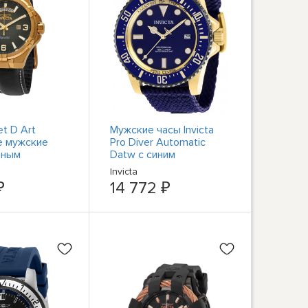
et D Art
Мужские часы Invicta
е мужские
Pro Diver Automatic
рным
Datw с синим
ом и черной
циферблатом 38239
Invicta
86
₽
14 772 ₽