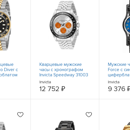
рцевые
Кварцевые мужские
Мужские ча
ro Diver с
часы с хронографом
Force с си
рблатом
Invicta Speedway 31003
цифербла
нержавеющ
Invicta
Invicta
черной те
12 752 ₽
9 376 