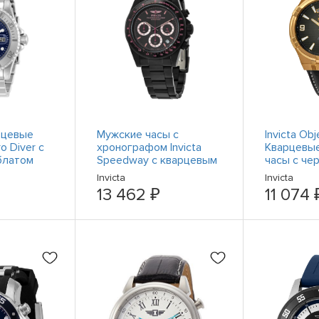
рцевые
Мужские часы с
Invicta Obj
ro Diver с
хронографом Invicta
Кварцевы
блатом
Speedway с кварцевым
часы с че
черным циферблатом
циферблат
Invicta
Invicta
27773
кожей 301
13 462 ₽
11 074 