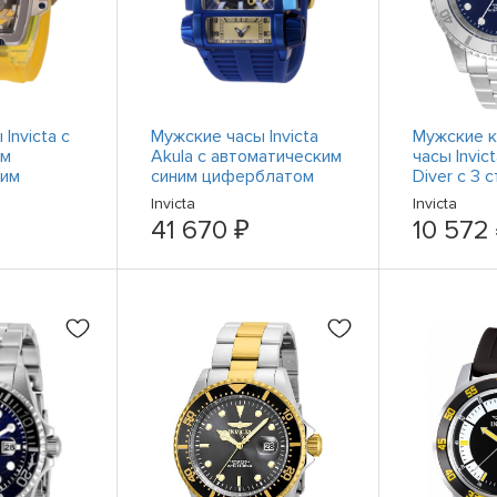
Invicta с
Мужские часы Invicta
Мужские 
им
Akula с автоматическим
часы Invic
ким
синим циферблатом
Diver с 3 
 в виде
41730
синим циф
Invicta
Invicta
65
нержавею
41 670 ₽
10 572