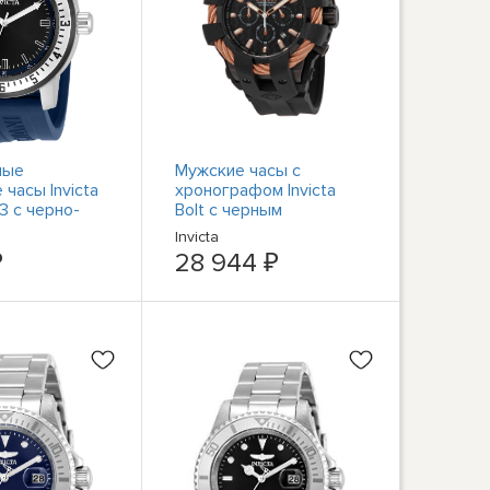
ные
Мужские часы с
часы Invicta
хронографом Invicta
3 с черно-
Bolt с черным
ферблатом и
циферблатом из
Invicta
иконовым
углеродного волокна
₽
28 944 ₽
том
23867