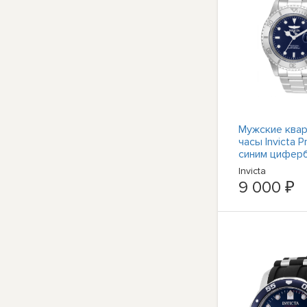
Мужские ква
часы Invicta P
синим цифер
34023
Invicta
9 000 ₽