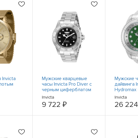
Invicta
Мужские кварцевые
Мужские ч
олотым
часы Invicta Pro Diver с
дайвинга I
черным циферблатом
Hydromax 
 47122
34022
корпусом 
Invicta
Invicta
цифербла
9 722 ₽
26 224