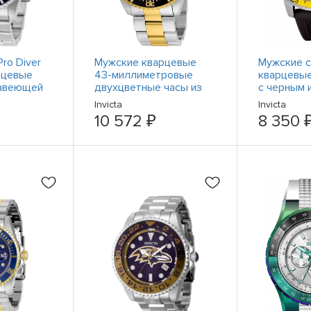
Pro Diver
Мужские кварцевые
Мужские 
рцевые
43-миллиметровые
кварцевые 
жавеющей
двухцветные часы из
с черным 
нержавеющей стали
цифербла
Invicta
Invicta
 43 мм
Invicta 22057 Pro Diver
силиконов
10 572 ₽
8 350 
12846