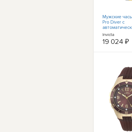
Мужские часы 
Pro Diver с
автоматическ
циферблато
Invicta
8928OBXL
19 024 ₽