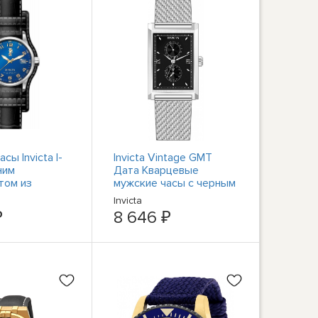
сы Invicta I-
Invicta Vintage GMT
ним
Дата Кварцевые
том из
мужские часы с черным
ей стали и
циферблатом 46860
Invicta
лячьей кожи
₽
8 646 ₽