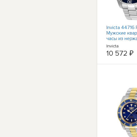
Invicta 44716 
Мужские ква
часы из нер
стали с синим
Invicta
циферблатом
10 572 ₽
PC32