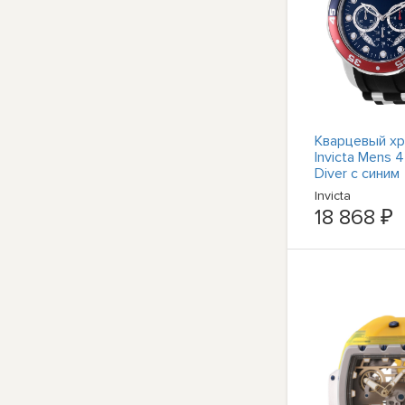
Кварцевый х
Invicta Mens 
Diver с синим
циферблатом
Invicta
черными сил
18 868 ₽
часами