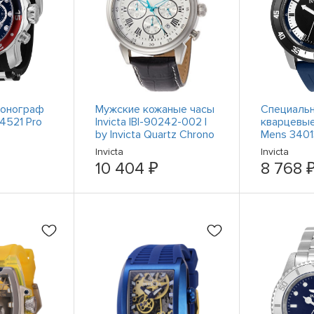
ронограф
Мужские кожаные часы
Специаль
44521 Pro
Invicta IBI-90242-002 I
кварцевые 
by Invicta Quartz Chrono
Mens 3401
 и
с белым циферблатом
белым ци
Invicta
Invicta
иконовыми
синим сил
10 404 ₽
8 768 
цифербла