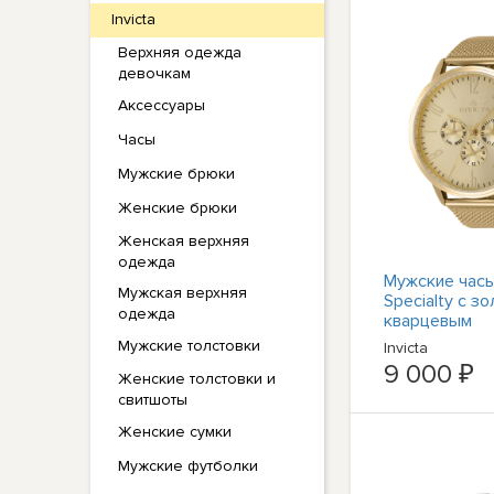
Invicta
Верхняя одежда
девочкам
Аксессуары
Часы
Мужские брюки
Женские брюки
Женская верхняя
одежда
Мужские часы 
Мужская верхняя
Specialty с з
одежда
кварцевым
циферблатом
Мужские толстовки
Invicta
9 000 ₽
Женские толстовки и
свитшоты
Женские сумки
Мужские футболки