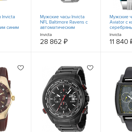
Invicta
Мужские часы Invicta
Мужские ча
NFL Baltimore Ravens с
Aviator с
им синим
автоматическим
серебрян
м
фиолетовым
цифербла
Invicta
Invicta
циферблатом 45039
28 862 ₽
11 840 