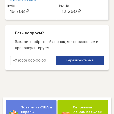
круглым вырезом с
Invicta
Invicta
логотипом
19 768 ₽
12 290 ₽
IT46/US36/S
Рекомендуемая
розничная цена 200
долларов США
Есть вопросы?
Закажите обратный звонок, мы перезвоним и
проконсультируем.
Товары из США и
Отправили
Европы
77 000 посылок