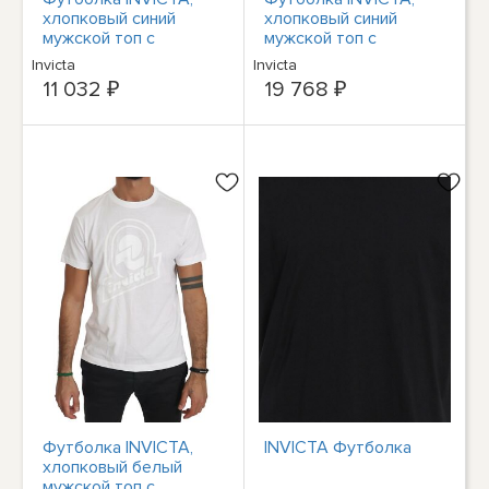
хлопковый синий
хлопковый синий
мужской топ с
мужской топ с
круглым вырезом с
круглым вырезом с
Invicta
Invicta
логотипом
логотипом
11 032 ₽
19 768 ₽
IT48/US38/M
IT46/US36/S.
Рекомендуемая
Рекомендуемая
розничная цена: 200
розничная цена: 200
долларов США
долларов США.
Футболка INVICTA,
INVICTA Футболка
хлопковый белый
мужской топ с