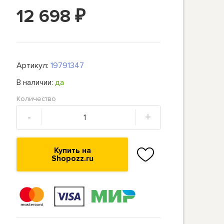
12 698
₽
Артикул:
19791347
В наличии:
да
Количество
-
+
Купить на
Shopozz.ru