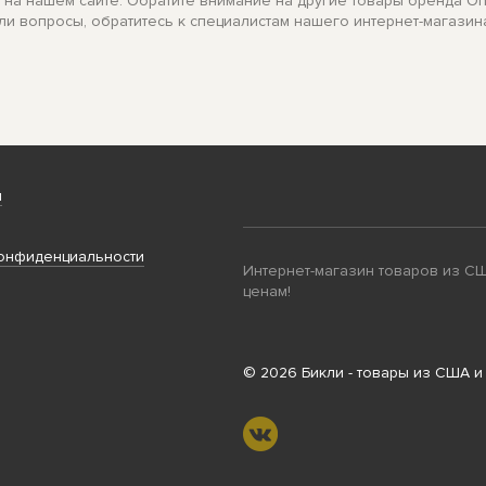
аз на нашем сайте. Обратите внимание на другие товары бренда O
ли вопросы, обратитесь к специалистам нашего интернет-магазин
и
онфиденциальности
Интернет-магазин товаров из С
ценам!
© 2026 Бикли - товары из США и