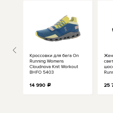
Кроссовки для бега On
Жен
n
Running Womens
све
уфли
Cloudnova Knit Workout
шос
BHFO 5403
Run
Bla
14 990
25 
a