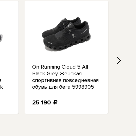
On Running Cloud 5 All
On R
Black Grey Женская
спорт
я
спортивная повседневная
бега 
ck
обувь для бега 5998905
Крос
25 190
30 1
a