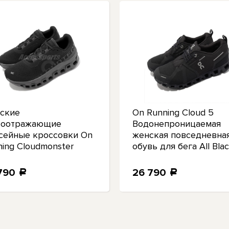
ские
On Running Cloud 5
тоотражающие
Водонепроницаемая
сейные кроссовки On
женская повседневна
ning Cloudmonster
обувь для бега All Bla
ck Magnet 6199024
Grey 5998838
790
26 790
a
a