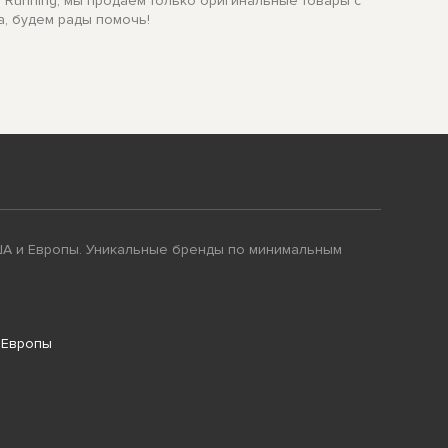
n Running, мы продаем только оригинальные товары с
а, будем рады помочь!
ША и Европы. Уникальные бренды по минимальным
 Европы