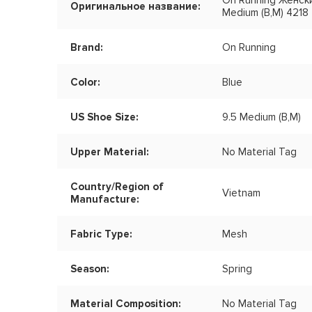
On Running Женски
Оригинальное название:
Medium (B,M) 4218
Brand:
On Running
Color:
Blue
US Shoe Size:
9.5 Medium (B,M)
Upper Material:
No Material Tag
Country/Region of
Vietnam
Manufacture:
Fabric Type:
Mesh
Season:
Spring
Material Composition:
No Material Tag