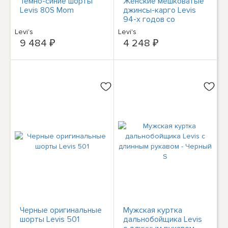
Темно-синие шорты
Женские мешковатые
Levis 80S Mom
джинсы-карго Levis
94-х годов со
средней посадкой и
Levi's
Levi's
прямыми штанинами -
9 484 ₽
4 248 ₽
Open Mind
Черные оригинальные
Мужская куртка
шорты Levis 501
дальнобойщика Levis