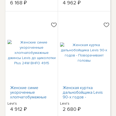
6 168 ₽
4 962 ₽
Женские синие
Женская куртка
укороченные
дальнобойщика Levis
хлопчатобумажные
90-х годов -
джинсы Levis до
Поворачивает головы
Levi's
Levi's
щиколотки Plus 24W
4 912 ₽
2 680 ₽
BHFO 4915