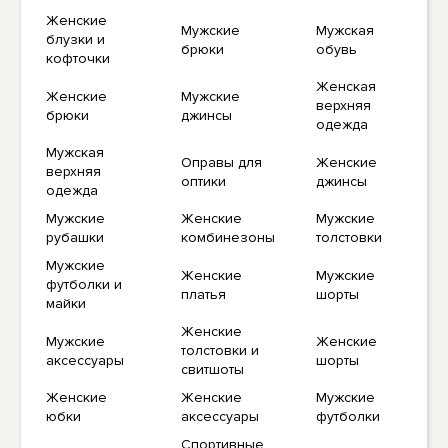
Женские
Мужские
Мужская
блузки и
брюки
обувь
кофточки
Женская
Женские
Мужские
верхняя
брюки
джинсы
одежда
Мужская
Оправы для
Женские
верхняя
оптики
джинсы
одежда
Мужские
Женские
Мужские
рубашки
комбинезоны
толстовки
Мужские
Женские
Мужские
футболки и
платья
шорты
майки
Женские
Мужские
Женские
толстовки и
аксессуары
шорты
свитшоты
Женские
Женские
Мужские
юбки
аксессуары
футболки
Спортивные