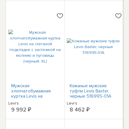
Мужская
Кожаные мужские
хлопчатобумажная
туфли Levis Baxter,
куртка Levis на
черные 516995-01A
стеганой подкладке с
Levi's
Levi's
застежкой на молнию
9 992 ₽
8 462 ₽
и пуговицы (черный,
XL)