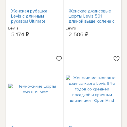
Женская рубашка
Женские джинсовые
Levis с длинным
шорты Levis 501
рукавом Ultimate
длиной выше колена с
Western на пуговицах -
высокой посадкой до
Levi's
Levi's
Windsor Wine XS
середины бедра
5 174 ₽
2 506 ₽