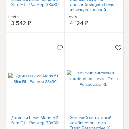
Slim Fit - Размер 38x30
дальнобойщика Levis
из искусственной
овечьей шерсти,
Levi's
Levi's
оригинальная
3 542 ₽
4 124 ₽
вельветовая куртка
дальнобойщика Levis
Джинсы Levis Mens 511
Женский винтажный
Slim Fit - Размер 33x30
комбинезон Levis -
Fresh Perspective XL