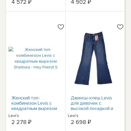
4 572 ₽
4 902 ₽
Синий S
Женский топ-
Джинсы-клеш Levis
комбинезон Levis с
для девочек с
квадратным вырезом
высокой посадкой и
Shellsea - Hey Friend S
регулируемым поясом
Levi's
Levi's
726
2 278 ₽
2 698 ₽