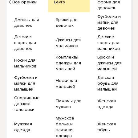
Все бренды
Levi's
форма для
девочек
Футболки и
Джинсы для
Брюки для
майки для
девочек
девочек
девочек
Детские
Детские
Джинсы для
шорты для
шорты для
мальчиков
девочек
мальчиков
Комплекты
Брюки и
Носки для
одежды для
джинсы для
мальчиков
малышей
малышей
Футболки и
Детская
Носки для
майки для
обувь для
малышей
малышей
малышей
Спортивные
Пижамы для
Женская
детские
мужчин
одежда
толстовки
Мужское
Мужская
белье и
Женская
одежда
пляжная
обувь
одежда