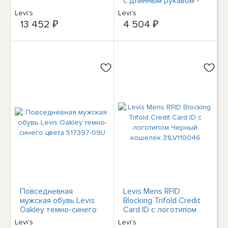
с длинным рукавом -
Черный S
Levi's
Levi's
13 452 ₽
4 504 ₽
Повседневная
Levis Mens RFID
мужская обувь Levis
Blocking Trifold Credit
Oakley темно-синего
Card ID с логотипом
цвета 517397-09U
Черный кошелек
Levi's
Levi's
31LV110046