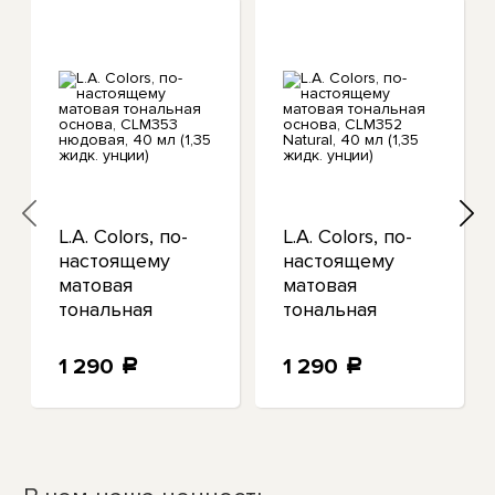
L.A. Colors, по-
L.A. Colors, по-
настоящему
настоящему
матовая
матовая
тональная
тональная
основа, CLM353
основа, CLM352
нюдовая, 40 мл
Natural, 40 мл
1 290
1 290
a
a
(1,35 жидк.
(1,35 жидк.
унции)
унции)