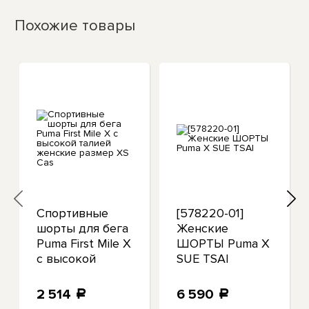
Похожие товары
Спортивные
[578220-01]
шорты для бега
Женские
Puma First Mile X
ШОРТЫ Puma X
с высокой
SUE TSAI
талией женские
размер XS Cas
2 514
6 590
a
a