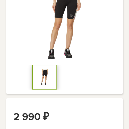
2 990
₽