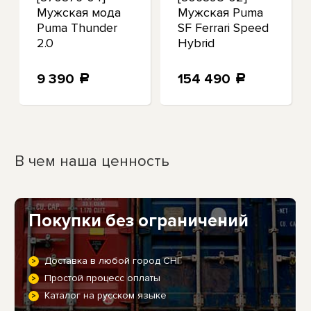
Мужская мода
Мужская Puma
Puma Thunder
SF Ferrari Speed
2.0
Hybrid
9 390
154 490
a
a
В чем наша ценность
Покупки без ограничений
Доставка в любой город СНГ
Простой процесс оплаты
Каталог на русском языке