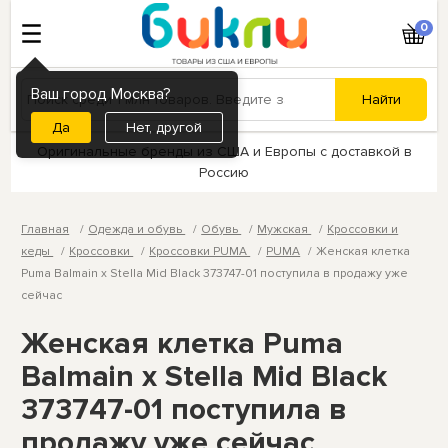
0
Ваш город Москва?
Нет, другой
Оригинальные бренды из США и Европы с доставкой в
Россию
Главная
Одежда и обувь
Обувь
Мужская
Кроссовки и
кеды
Кроссовки
Кроссовки PUMA
PUMA
Женская клетка
Puma Balmain x Stella Mid Black 373747-01 поступила в продажу уже
сейчас
Женская клетка Puma
Balmain x Stella Mid Black
373747-01 поступила в
продажу уже сейчас