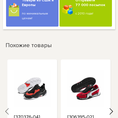
Товары из США и
Отправили
Европы
77 000 посылок
по минимальным
с 2010 года!
ценам!
Похожие товары
[370376-04]
[306395-02]