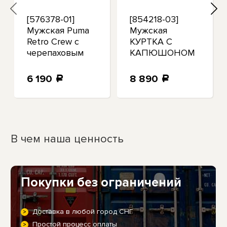
[576378-01]
[854218-03]
Мужская Puma
Мужская
Retro Crew с
КУРТКА С
черепаховым
КАПЮШОНОМ
вырезом в
Puma REBEL TR
рубчик
6 190
8 890
a
a
В чем наша ценность
Покупки без ограничений
Доставка в любой город СНГ
Простой процесс оплаты