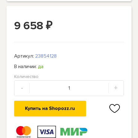
9 658
₽
Артикул:
23854128
В наличии:
да
Количество
-
+
Купить на Shopozz.ru