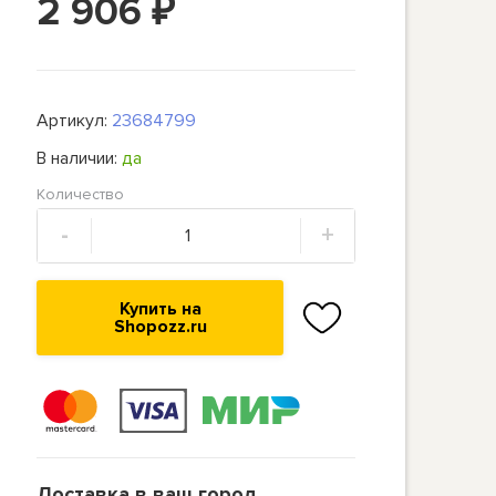
2 906
₽
Артикул:
23684799
В наличии:
да
Количество
-
+
Купить на
Shopozz.ru
Доставка в ваш город