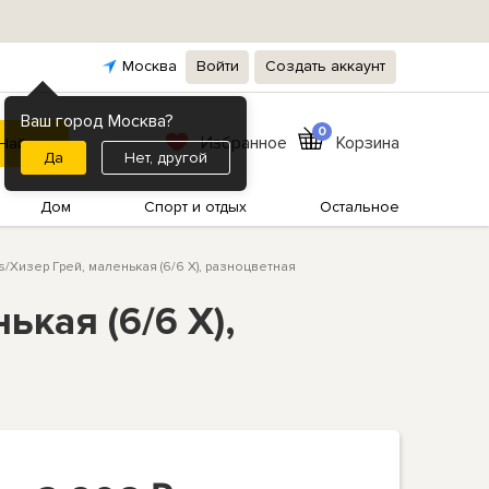
Москва
Войти
Создать аккаунт
Ваш город Москва?
0
Избранное
Корзина
Нет, другой
Дом
Спорт и отдых
Остальное
ls/Хизер Грей, маленькая (6/6 X), разноцветная
ькая (6/6 X),