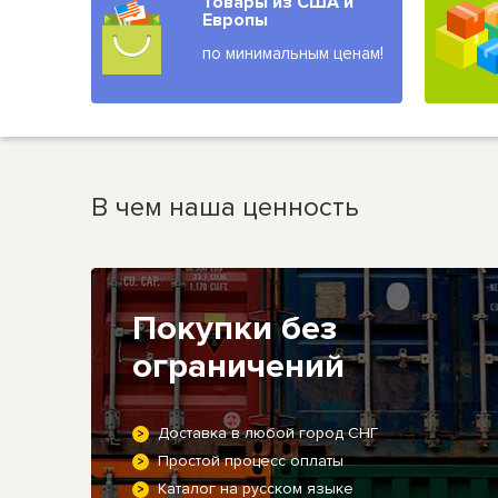
Товары из США и
Европы
по минимальным ценам!
В чем наша ценность
Покупки без
ограничений
Доставка в любой город СНГ
Простой процесс оплаты
Каталог на русском языке