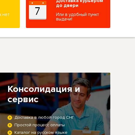
Доставка курьером
до двери
х нет
Или в удобный пункт
выдачи!
Консолидация и
сервис
Доставка в любой город СНГ
Простой процесс оплаты
Каталог на русском языке