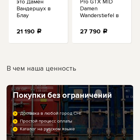
это Дамен
Pro GTX MID
Вандершух в
Damen
Блау
Wanderstiefel в
Блау
21 190
27 790
a
a
В чем наша ценность
Покупки без ограничений
Доставка в любой город СНГ
Простой процесс оплаты
Каталог на русском языке