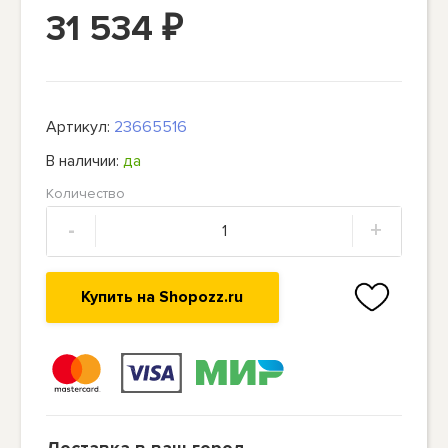
31 534
₽
Артикул:
23665516
В наличии:
да
Количество
-
+
Купить на Shopozz.ru
Доставка в ваш город