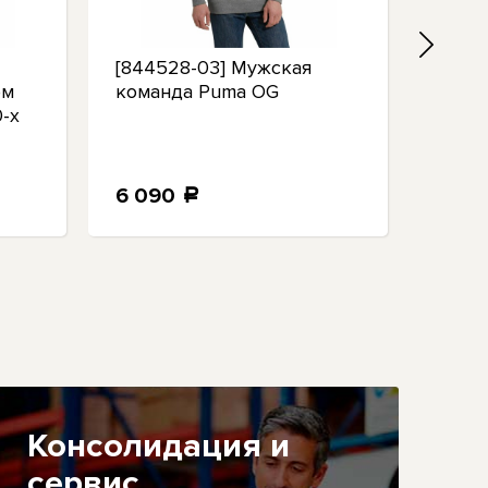
[844528-03] Мужская
[5971
ом
команда Puma OG
Mens
0-х
Agen
6 090
6 9
a
Консолидация и
сервис