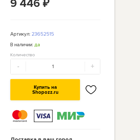
9 446
₽
Артикул:
23652515
В наличии:
да
Количество
-
+
Купить на
Shopozz.ru
Доставка в ваш город