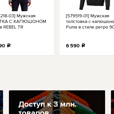
4218-03] Мужская
[579519-01] Мужская
РТКА С КАПЮШОНОМ
толстовка с капюшон
a REBEL TR
Puma в стиле ретро 9
890
6 590
a
a
Доступ к 3 млн.
товаров