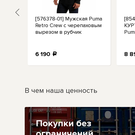
[576378-01] Мужская Puma
[85
Retro Crew с черепаховым
КУ
вырезом в рубчик
Pum
6 190
8 
a
В чем наша ценность
Покупки без
ограничений