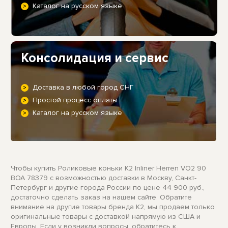
Каталог на русском языке
Консолидация и сервис
Доставка в любой город СНГ
Простой процесс оплаты
Каталог на русском языке
Чтобы купить Роликовые коньки K2 Inliner Herren VO2 90
BOA 78379 с возможностью доставки в Москву, Санкт-
Петербург и другие города России по цене 44 900 руб.,
достаточно сделать заказ на нашем сайте. Обратите
внимание на другие товары бренда K2, мы продаем только
оригинальные товары с доставкой напрямую из США и
Европы. Если у возникли вопросы, обратитесь к