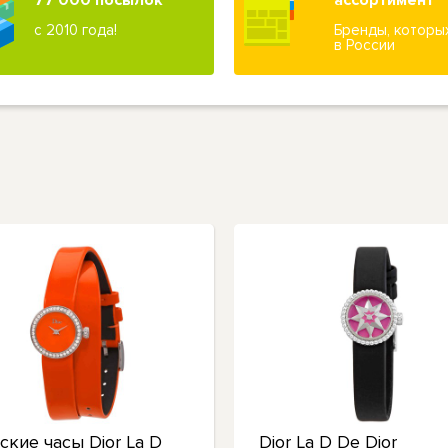
77 000 посылок
ассортимент
с 2010 года!
Бренды, которы
в России
ские часы Dior La D
Dior La D De Dior