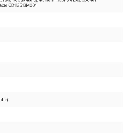
мм Сталь Керамика Бриллиант Черный циферблат
асы CD113513M001
tic)