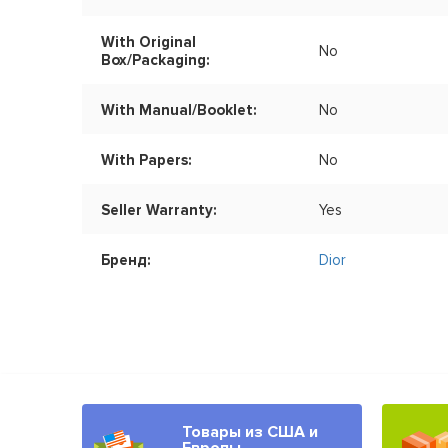
With Original
No
Box/Packaging:
With Manual/Booklet:
No
With Papers:
No
Seller Warranty:
Yes
Бренд:
Dior
Товары из США и