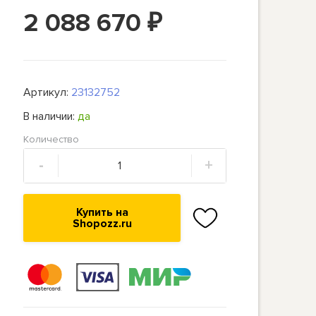
2 088 670
₽
Артикул:
23132752
В наличии:
да
Количество
-
+
Купить на
Shopozz.ru