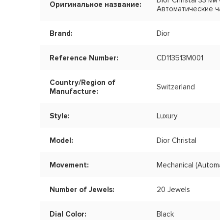
Dior Christal 33 
Оригинальное название:
Автоматические ч
Brand:
Dior
Reference Number:
CD113513M001
Country/Region of
Switzerland
Manufacture:
Style:
Luxury
Model:
Dior Christal
Movement:
Mechanical (Automa
Number of Jewels:
20 Jewels
Dial Color:
Black