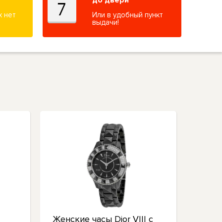
до двери
х нет
Или в удобный пункт
выдачи!
Женские часы Dior VIII с
Dior D