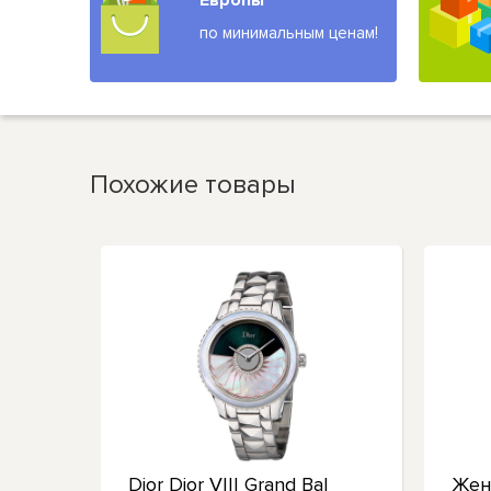
Европы
по минимальным ценам!
Похожие товары
I с
Dior Dior VIII Grand Bal
Жен