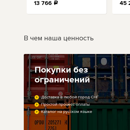
13 766
45
a
В чем наша ценность
Покупки без
ограничений
Доставка в любой город СНГ
Простой процесс оплаты
Каталог на русском языке