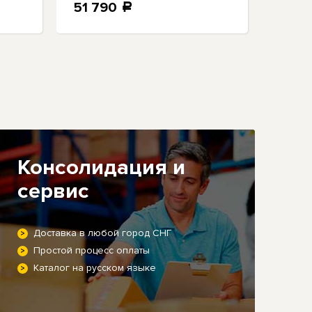
51 790
35 
a
Консолидация и
сервис
Доставка в любой город СНГ
Простой процесс оплаты
Каталог на русском языке