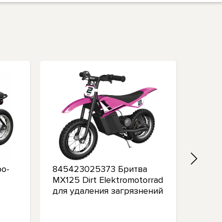
о-
845423025373 Бритва
8454
MX125 Dirt Elektromotorrad
Элек
для удаления загрязнений
Power
Razor