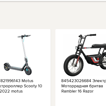
1821996143 Motus
845423026684 Электр
ктророллер Scooty 10
Моторрадная бритва
 2022 motus
Rambler 16 Razor