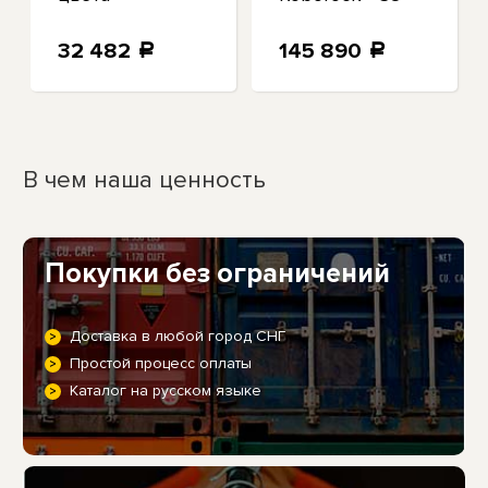
MaxV Ultra с
боковой щеткой
32 482
145 890
a
a
в виде гибкого
рычага...
В чем наша ценность
Покупки без ограничений
Доставка в любой город СНГ
Простой процесс оплаты
Каталог на русском языке