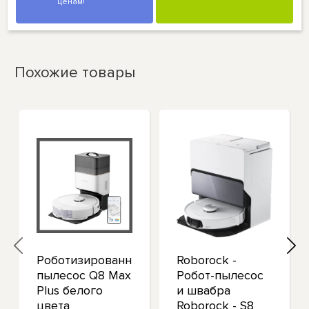
ценам!
Похожие товары
Роботизированный
Roborock -
пылесос Q8 Max
Робот-пылесос
Plus белого
и швабра
цвета
Roborock - S8