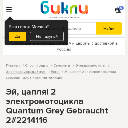
0
Ваш город Москва?
Нет, другой
Оригинальные бренды из США и Европы с доставкой в
Россию
Главная
Спорт и отдых
Самокаты
Электросамокаты
Электросамокаты Egret
Egret
Эй, цапля! 2 электромотоцикла
Quantum Grey Gebraucht 2#2214116
Эй, цапля! 2
электромотоцикла
Quantum Grey Gebraucht
2#2214116