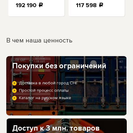
мощностью 500
192 190
117 598
a
a
Вт, 3-Х
Ступенчатая
тормозная
система
В чем наша ценность
Покупки без ограничений
Доставка в любой город СНГ
Простой процесс оплаты
Каталог на русском языке
Доступ к 3 млн. товаров